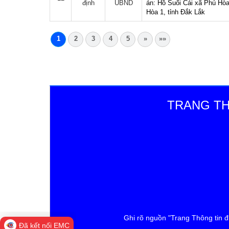
định
UBND
án: Hồ Suối Cái xã Phú Hòa
Hòa 1, tỉnh Đắk Lắk
1
2
3
4
5
»
»»
TRANG TH
Đi
Ghi rõ nguồn "Trang Thông tin 
Đã kết nối EMC