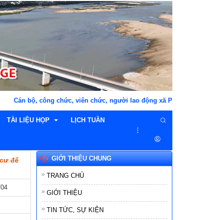
 bộ, công chức, viên chức, người lao động xã Phú Hòa 1 "THÂN THIỆ
TÀI LIỆU HỌP
LỊCH TUẦN
GIỚI THIỆU CHUNG
 cư để
n nghị
TÀI LIỆU HỌP HĐND
TRANG CHỦ
ị
TÀI LIỆU HỌP UBND
704
GIỚI THIỆU
GIẤY MỜI
TIN TỨC, SỰ KIỆN