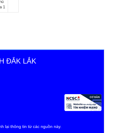
hú
a 1
H ĐẮK LẮK
h lại thông tin từ các nguồn này.