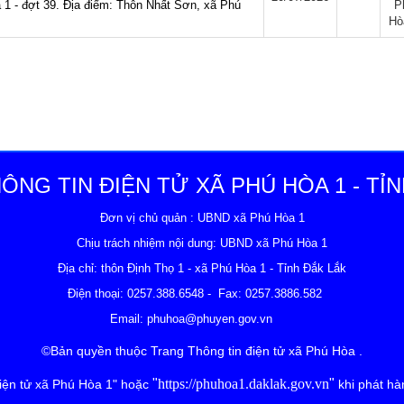
 1 - đợt 39. Địa điểm: Thôn Nhất Sơn, xã Phú
P
Hò
ÔNG TIN ĐIỆN TỬ XÃ PHÚ HÒA 1 - TỈN
Đơn vị chủ quản : UBND xã Phú Hòa 1
Chịu trách nhiệm nội dung: UBND xã Phú Hòa 1
Địa chỉ: thôn Định Thọ 1 - xã Phú Hòa 1 - Tỉnh Đắk Lắk
ện thoại:
0257.388.6548
- Fax: 0257.3886.582
Email:
phuhoa@phuyen.gov.vn
©Bản quyền thuộc Trang Thông tin điện tử xã Phú Hòa .
"
https://phuhoa1.daklak.gov.vn
"
điện tử xã Phú Hòa 1" hoặc
khi phát hàn