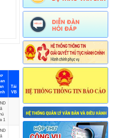
ơ
an
an
Tải
nh
VB
ND
ã
hú
a 1
ND
ã