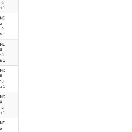
hú
a 1
ND
ã
hú
a 1
ND
ã
hú
a 1
ND
ã
hú
a 1
ND
ã
hú
a 1
ND
ã