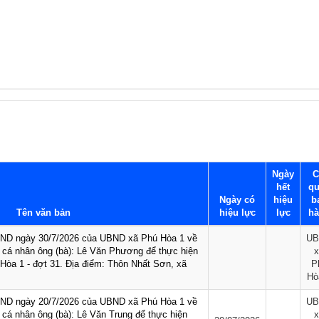
Ngày
C
hết
qu
Ngày có
hiệu
b
Tên văn bản
hiệu lực
lực
hà
BND ngày 30/7/2026 của UBND xã Phú Hòa 1 về
UB
h, cá nhân ông (bà): Lê Văn Phương để thực hiện
x
Hòa 1 - đợt 31. Địa điểm: Thôn Nhất Sơn, xã
P
Hò
BND ngày 20/7/2026 của UBND xã Phú Hòa 1 về
UB
h, cá nhân ông (bà): Lê Văn Trung để thực hiện
x