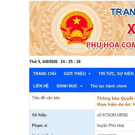
Thứ 5, 6/8/2026
14
:
25
:
19
TRANG CHỦ
GIỚI THIỆU
TIN TỨC, SỰ KIỆN
LIÊN HỆ
DANH MỤC
Thủ tục hành chính
Tiêu đề văn bản
Thông báo Quyết đ
Cơ cấu tổ chức
Đảng ủy
Văn hóa xã hội - Kh
Thườn
thực hiện dự án: 
Lễ hội và di tích lịch sử
Hội đồng nhân dân
Kinh tế - Nông nghiệ
Văn p
Thườn
Lấy ý kiến dự thảo văn bản
Số hiệu
số 873/QĐ-UBND
Danh lam, thắng cảnh
UBND xã
Xây dựng Đảng và C
Ban x
Ban Ki
Lãnh 
Thông tin quy hoạch, kế hoạch
Phạm vi
huyện Phú Hòa