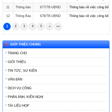
11
Thông báo
677/TB-UBND
Thông báo về việc công bố D
12
Thông Báo
678/TB-UBND
Thông báo về việc công bố D
1
2
3
4
5
»
»»
GIỚI THIỆU CHUNG
TRANG CHỦ
GIỚI THIỆU
TIN TỨC, SỰ KIỆN
VĂN BẢN
DỊCH VỤ CÔNG
PHẢN ÁNH, KIẾN NGHỊ
TÀI LIỆU HỌP