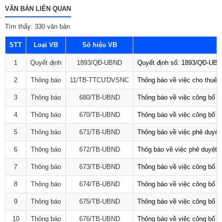
VĂN BẢN LIÊN QUAN
Tìm thấy: 330 văn bản
STT
Loại VB
Số hiệu VB
1
Quyết định
1893/QĐ-UBND
Quyết định số: 1893/QĐ-UBND
2
Thông báo
11/TB-TTCƯDVSNC
Thông báo về việc cho thuê 
3
Thông báo
680/TB-UBND
Thông báo về việc công bố D
4
Thông báo
670/TB-UBND
Thông báo về việc công bố D
5
Thông báo
671/TB-UBND
Thông báo về việc phê duyệt 
6
Thông báo
672/TB-UBND
Thôg báo về việc phê duyệt q
7
Thông báo
673/TB-UBND
Thông báo về việc công bố Da
8
Thông báo
674/TB-UBND
Thông báo về việc công bố D
9
Thông báo
675/TB-UBND
Thông báo về việc công bố D
10
Thông báo
676/TB-UBND
Thông báo về việc công bố t