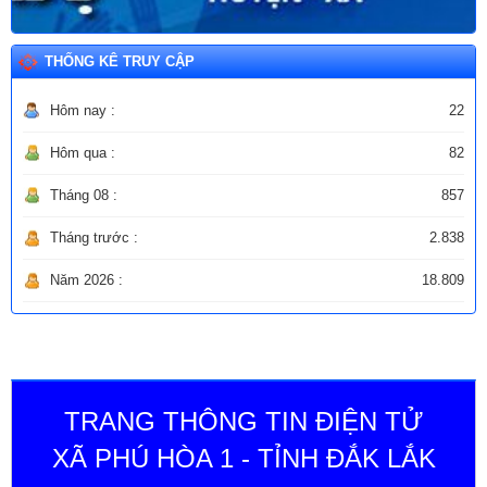
THỐNG KÊ TRUY CẬP
Hôm nay :
22
Hôm qua :
82
Tháng 08 :
857
Tháng trước :
2.838
Năm 2026 :
18.809
TRANG THÔNG TIN ĐIỆN TỬ
XÃ PHÚ HÒA 1 - TỈNH ĐẮK LẮK