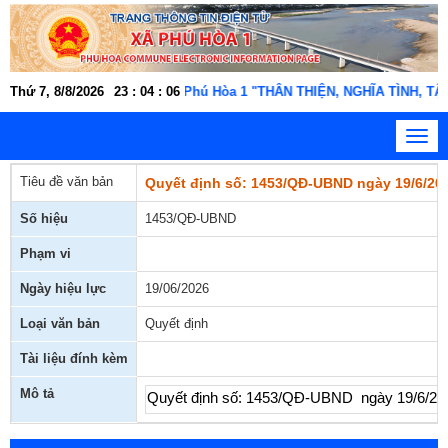
 chức, người lao động xã Phú Hòa 1 "THÂN THIỆN, NGHĨA TÌNH, TẬN T
Thứ 7, 8/8/2026
23
:
04
:
06
Toggl
navig
Tiêu đề văn bản
Quyết định số: 1453/QĐ-UBND ngày 19/6/2026
Số hiệu
1453/QĐ-UBND
Phạm vi
Ngày hiệu lực
19/06/2026
Loại văn bản
Quyết định
Tài liệu đính kèm
Mô tả
Quyết định số: 1453/QĐ-UBND ngày 19/6/2026