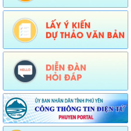
chức năng quản lý nhà nước của Văn phòng UBND tỉnh thực hiện
tiếp nhận, trả kết quả không phụ thuộc vào ĐGHC
673/TB-UBND
Thông báo về việc công bố Danh mục thủ tục hành chính được sửa
đổi, bổ sung trong lĩnh vực Phát thanh truyền hình và thông tin điện
tử thuộc phạm vi chức năng quản lý của Sở Văn hóa, Thể thao và
Du lịch
674/TB-UBND
Thông báo về việc công bố Danh mục thủ tục hành chính được sửa
đổi, bổ sung, thay thế, bãi bỏ trong lĩnh vực đường thủy nội địa
thuộc phạm vi chức năng quản lý của Sở Xây dựng
675/TB-UBND
Thông báo về việc công bố Danh mục thủ tục hành chính bị bãi bỏ
trong lĩnh vực nông nghiệp thuộc phạm vi chức năng quản lý của
Sở Nông nghiệp và Môi trường
676/TB-UBND
Thông báo về việc công bố thủ tục hành chính nội bộ được sửa đổi,
bổ sung trong lĩnh vực đường thủy nội địa thuộc phạm vi chức
năng quản lý của Sở Xây dựng