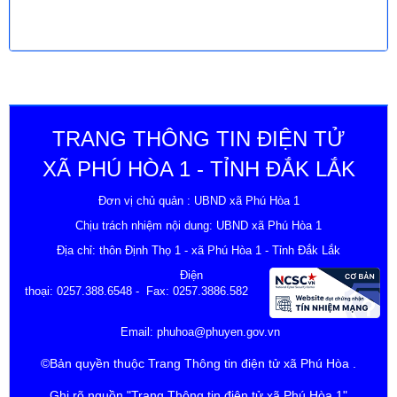
TRANG THÔNG TIN ĐIỆN TỬ
XÃ PHÚ HÒA 1 - TỈNH ĐẮK LẮK
Đơn vị chủ quản : UBND xã Phú Hòa 1
Chịu trách nhiệm nội dung: UBND xã Phú Hòa 1
Địa chỉ: thôn Định Thọ 1 - xã Phú Hòa 1 - Tỉnh Đắk Lắk
Điện
thoại:
0257.388.6548
- Fax: 0257.3886.582
Email:
phuhoa@phuyen.gov.vn
©Bản quyền thuộc Trang Thông tin điện tử xã Phú Hòa .
Ghi rõ nguồn "Trang Thông tin điện tử xã Phú Hòa 1"