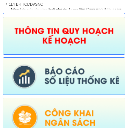
11/TB-TTCƯDVSNC
Thông báo về việc cho thuê nhà do Trung tâm Cung ứng dịch vụ sự
nghiệp công xã quản lý, khai thác
680/TB-UBND
Thông báo về việc công bố Danh mục thủ tục hành chính mới ban
hành lĩnh vực giáo dục và đào tạo thuộc phạm vi, chức năng quản
lý của Sở Giáo dục và Đào tạo
670/TB-UBND
Thông báo về việc công bố Danh mục thủ tục hành chính ban hành
mới trong lĩnh vực phòng cháy, chữa cháy và cứu nạn, cứu hộ
thuộc thẩm quyền giải quyết của UBND cấp xã trên địa bàn tỉnh Đắk
Lắk
671/TB-UBND
Thông báo về việc phê duyệt quy trình nội bộ trong giải quyết thủ
tục hành chính lĩnh vực Y, Dược cổ truyền thuộc phạm vi chức
năng quản lý của Sở Y tế thực hiện tiếp nhận, trả kết quả không
phụ thuộc vào địa giới hành chính trên địa bàn tỉnh Đắk Lắk
672/TB-UBND
Thôg báo về việc phê duyệt quy trình nội bộ giải quyết TTHC trong
lĩnh vực Thông tin, báo chí nước ngoài tại Việt Nam thuộc phạm vi