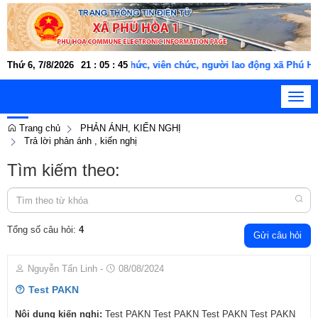
Thứ 6, 7/8/2026
Cán bộ, công chức, viên chức, người lao động xã Phú Hòa
21
:
05
:
46
Toggl
navig
Trang chủ
PHẢN ÁNH, KIẾN NGHỊ
Trả lời phản ánh , kiến nghị
Tìm kiếm theo:
Tổng số câu hỏi:
4
Gửi câu hỏi
Nguyễn Tấn Linh
-
08/08/2024
Test PAKN
Nội dung kiến nghị:
Test PAKN Test PAKN Test PAKN Test PAKN