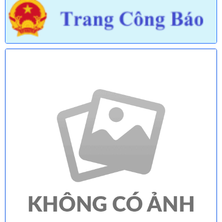
677/TB-UBND
Thông báo về việc công bố Danh mục thủ tục hành chính được sửa
đổi, bổ sung lĩnh vực an toàn bức xạ và hạt nhân thuộc phạm vi
chức năng quản lý của Sở Khoa học và Công nghệ
678/TB-UBND
Thông báo về việc công bố Danh mục thủ tục hành chính mới ban
hành và bị bãi bỏ lĩnh vực Viên chức thuộc phạm vi chức năng
quản lý của Sở Nội vụ