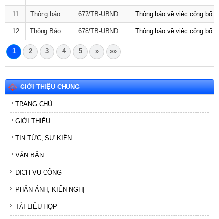
11
Thông báo
677/TB-UBND
Thông báo về việc công bố D
12
Thông Báo
678/TB-UBND
Thông báo về việc công bố D
1
2
3
4
5
»
»»
GIỚI THIỆU CHUNG
TRANG CHỦ
GIỚI THIỆU
TIN TỨC, SỰ KIỆN
VĂN BẢN
DỊCH VỤ CÔNG
PHẢN ÁNH, KIẾN NGHỊ
TÀI LIỆU HỌP