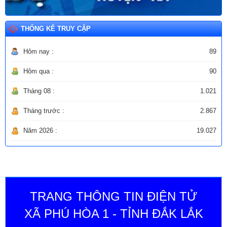
THỐNG KÊ TRUY CẬP
Hôm nay :
89
Hôm qua :
90
Tháng 08 :
1.021
Tháng trước :
2.867
Năm 2026 :
19.027
TRANG THÔNG TIN ĐIỆN TỬ
XÃ PHÚ HÒA 1 - TỈNH ĐẮK LẮK