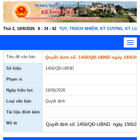
N THIỆN, NGHĨA TÌNH, TẬN TỤY, TRÁCH NHIỆM, KỶ CƯƠNG, KỶ LUẬT" !
Thứ 2, 10/8/2026
8
:
34
:
42
Toggl
navig
Tiêu đề văn bản
Quyết định số: 1456/QĐ-UBND ngày 19/6/2026
Số hiệu
1456/QĐ-UBND
Phạm vi
Ngày hiệu lực
19/06/2026
Loại văn bản
Quyết định
Tài liệu đính kèm
Mô tả
Quyết định số: 1456/QĐ-UBND ngày 19/6/2026