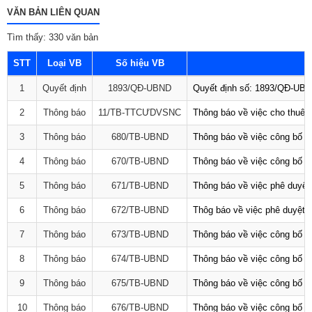
VĂN BẢN LIÊN QUAN
Tìm thấy: 330 văn bản
STT
Loại VB
Số hiệu VB
1
Quyết định
1893/QĐ-UBND
Quyết định số: 1893/QĐ-UBND
2
Thông báo
11/TB-TTCƯDVSNC
Thông báo về việc cho thuê 
3
Thông báo
680/TB-UBND
Thông báo về việc công bố D
4
Thông báo
670/TB-UBND
Thông báo về việc công bố D
5
Thông báo
671/TB-UBND
Thông báo về việc phê duyệt 
6
Thông báo
672/TB-UBND
Thôg báo về việc phê duyệt q
7
Thông báo
673/TB-UBND
Thông báo về việc công bố Da
8
Thông báo
674/TB-UBND
Thông báo về việc công bố D
9
Thông báo
675/TB-UBND
Thông báo về việc công bố D
10
Thông báo
676/TB-UBND
Thông báo về việc công bố t