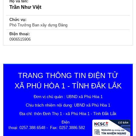
Họ và tên:
Trần Như Việt
Chức vụ:
Phó Trưởng Ban xây dựng Đảng
Điện thoại:
0906515906
TRANG THÔNG TIN ĐIỆN TỬ
XÃ PHÚ HÒA 1 - TỈNH ĐẮK LẮK
Đơn vị chủ quản : UBND xã Phú Hòa 1
Chịu trách nhiệm nội dung: UBND xã Phú Hòa 1
Địa chỉ: thôn Định Thọ 1 - xã Phú Hòa 1 - Tỉnh Đắk Lắk
Điện
thoại:
0257.388.6548
- Fax: 0257.3886.582