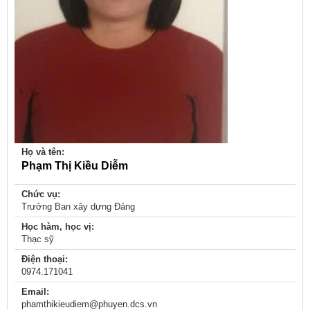
Họ và tên:
Phạm Thị Kiều Diễm
Chức vụ:
Trưởng Ban xây dựng Đảng
Học hàm, học vị:
Thạc sỹ
Điện thoại:
0974.171041
Email:
phamthikieudiem@phuyen.dcs.vn