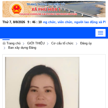
Thứ 7, 8/8/2026
Cán bộ, công chức, viên chức, người lao động xã P
9
:
46
:
10
Toggl
navig
Trang chủ
GIỚI THIỆU
Cơ cấu tổ chức
Đảng ủy
Ban xây dựng Đảng