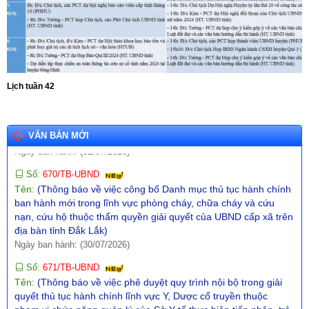
Ngày ban hành: (31/07/2026)
Số:
680/TB-UBND
Tên:
(Thông báo về việc công bố Danh mục thủ tục hành chính
mới ban hành lĩnh vực giáo dục và đào tạo thuộc phạm vi, chức
năng quản lý của Sở Giáo dục và Đào tạo)
Ngày ban hành: (31/07/2026)
Lịch tuần 42
Số:
670/TB-UBND
Tên:
(Thông báo về việc công bố Danh mục thủ tục hành chính
VĂN BẢN MỚI
ban hành mới trong lĩnh vực phòng cháy, chữa cháy và cứu
nạn, cứu hộ thuộc thẩm quyền giải quyết của UBND cấp xã trên
địa bàn tỉnh Đắk Lắk)
Ngày ban hành: (30/07/2026)
Số:
671/TB-UBND
Tên:
(Thông báo về việc phê duyệt quy trình nội bộ trong giải
quyết thủ tục hành chính lĩnh vực Y, Dược cổ truyền thuộc
phạm vi chức năng quản lý của Sở Y tế thực hiện tiếp nhận, trả
kết quả không phụ thuộc vào địa giới hành chính trên địa bàn
tỉnh Đắk Lắk)
Ngày ban hành: (30/07/2026)