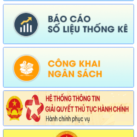
quản lý của Sở Nông nghiệp và Môi trường)
Ngày ban hành: (30/07/2026)
Số:
676/TB-UBND
Tên:
(Thông báo về việc công bố thủ tục hành chính nội bộ
được sửa đổi, bổ sung trong lĩnh vực đường thủy nội địa thuộc
phạm vi chức năng quản lý của Sở Xây dựng)
Ngày ban hành: (30/07/2026)
Số:
677/TB-UBND
Tên:
(Thông báo về việc công bố Danh mục thủ tục hành chính
được sửa đổi, bổ sung lĩnh vực an toàn bức xạ và hạt nhân
thuộc phạm vi chức năng quản lý của Sở Khoa học và Công
nghệ)
Ngày ban hành: (30/07/2026)
Số:
678/TB-UBND
Tên:
(Thông báo về việc công bố Danh mục thủ tục hành chính
mới ban hành và bị bãi bỏ lĩnh vực Viên chức thuộc phạm vi
chức năng quản lý của Sở Nội vụ)
Ngày ban hành: (30/07/2026)