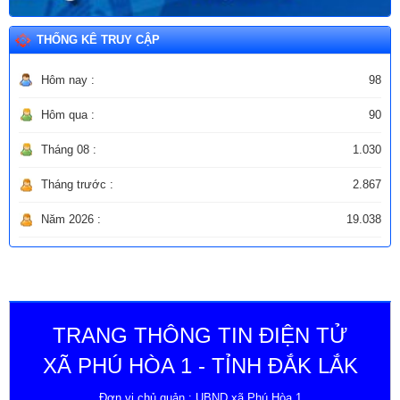
THỐNG KÊ TRUY CẬP
Hôm nay :
98
Hôm qua :
90
Tháng 08 :
1.030
Tháng trước :
2.867
Năm 2026 :
19.038
TRANG THÔNG TIN ĐIỆN TỬ
XÃ PHÚ HÒA 1 - TỈNH ĐẮK LẮK
Đơn vị chủ quản : UBND xã Phú Hòa 1