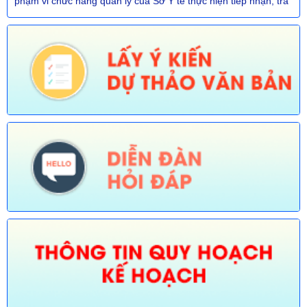
Số:
672/TB-UBND
Tên:
(Thôg báo về việc phê duyệt quy trình nội bộ giải quyết
TTHC trong lĩnh vực Thông tin, báo chí nước ngoài tại Việt Nam
thuộc phạm vi chức năng quản lý nhà nước của Văn phòng
UBND tỉnh thực hiện tiếp nhận, trả kết quả không phụ thuộc vào
ĐGHC)
Ngày ban hành: (30/07/2026)
Số:
673/TB-UBND
Tên:
(Thông báo về việc công bố Danh mục thủ tục hành chính
được sửa đổi, bổ sung trong lĩnh vực Phát thanh truyền hình và
thông tin điện tử thuộc phạm vi chức năng quản lý của Sở Văn
hóa, Thể thao và Du lịch)
Ngày ban hành: (30/07/2026)
Số:
674/TB-UBND
Tên:
(Thông báo về việc công bố Danh mục thủ tục hành chính
được sửa đổi, bổ sung, thay thế, bãi bỏ trong lĩnh vực đường
thủy nội địa thuộc phạm vi chức năng quản lý của Sở Xây dựng)
Ngày ban hành: (30/07/2026)
Số:
675/TB-UBND
Tên:
(Thông báo về việc công bố Danh mục thủ tục hành chính
bị bãi bỏ trong lĩnh vực nông nghiệp thuộc phạm vi chức năng