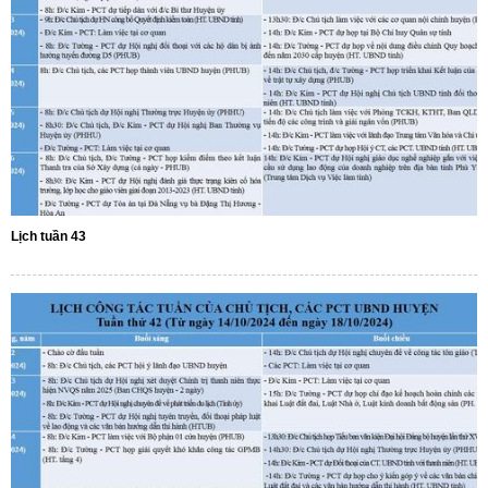
Lịch tuần 43
Số:
1893/QĐ-UBND
Tên:
(Quyết định số: 1893/QĐ-UBND ngày 30/7/2026 của
UBND xã Phú Hòa 1 về việc thu hồi đất hộ gia đình, cá nhân
ông (bà): Lê Văn Phương để thực hiện Dự án: Hồ Suối Cái xã
Phú Hòa 1 - đợt 31. Địa điểm: Thôn Nhất Sơn, xã Phú Hòa 1,
tỉnh Đắk Lắk)
Ngày ban hành: (31/07/2026)
Số:
11/TB-TTCƯDVSNC
Tên:
(Thông báo về việc cho thuê nhà do Trung tâm Cung ứng
dịch vụ sự nghiệp công xã quản lý, khai thác)