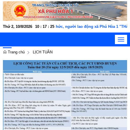
, viên chức, người lao động xã Phú Hòa 1 "THÂN THIỆN, NGHĨA TÌNH,
Thứ 2, 10/8/2026
10
:
17
:
27
Toggl
navig
Trang chủ
LỊCH TUẦN