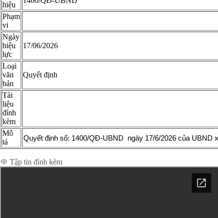
1400/QĐ-UBND
hiệu
Phạm
vi
Ngày
hiệu
17/06/2026
lực
Loại
văn
Quyết định
bản
Tài
liệu
đính
kèm
Mô
Quyết định số: 1400/QĐ-UBND ngày 17/6/2026 của UBND xã Phú
tả
Xem chi tiết toàn văn
Tập tin đính kèm