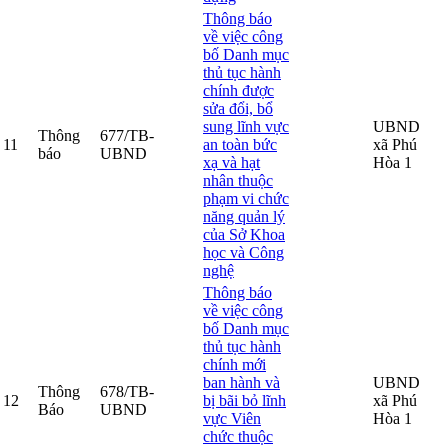
Thông báo
về việc công
bố Danh mục
thủ tục hành
chính được
sửa đổi, bổ
sung lĩnh vực
UBND
Thông
677/TB-
11
an toàn bức
xã Phú
báo
UBND
xạ và hạt
Hòa 1
nhân thuộc
phạm vi chức
năng quản lý
của Sở Khoa
học và Công
nghệ
Thông báo
về việc công
bố Danh mục
thủ tục hành
chính mới
ban hành và
UBND
Thông
678/TB-
12
bị bãi bỏ lĩnh
xã Phú
Báo
UBND
vực Viên
Hòa 1
chức thuộc