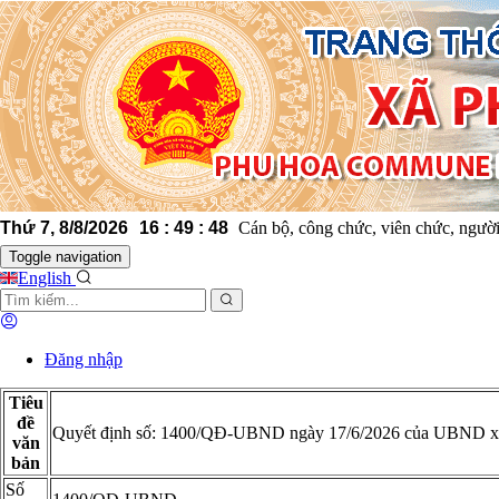
Thứ 7, 8/8/2026
16
:
49
Cán bộ, công chức, viên chức, người
:
48
Toggle navigation
English
Đăng nhập
Tiêu
đề
Quyết định số: 1400/QĐ-UBND ngày 17/6/2026 của UBND xã Phú
văn
bản
Số