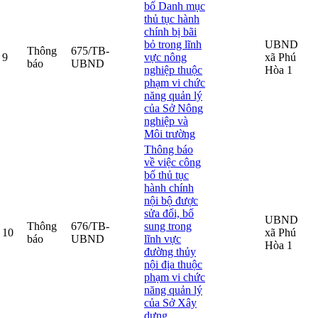
bố Danh mục
thủ tục hành
chính bị bãi
bỏ trong lĩnh
UBND
Thông
675/TB-
9
vực nông
xã Phú
báo
UBND
nghiệp thuộc
Hòa 1
phạm vi chức
năng quản lý
của Sở Nông
nghiệp và
Môi trường
Thông báo
về việc công
bố thủ tục
hành chính
nội bộ được
sửa đổi, bổ
UBND
Thông
676/TB-
sung trong
10
xã Phú
báo
UBND
lĩnh vực
Hòa 1
đường thủy
nội địa thuộc
phạm vi chức
năng quản lý
của Sở Xây
dựng