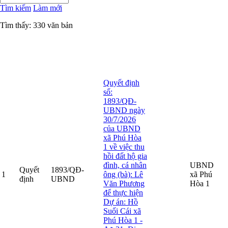
Tìm kiếm
Làm mới
Tìm thấy: 330 văn bản
Ngày
Ngày
Cơ
có
hết
quan
Tải
STT
Loại VB
Số hiệu VB
Tên văn bản
hiệu
hiệu
ban
VB
lực
lực
hành
Quyết định
số:
1893/QĐ-
UBND ngày
30/7/2026
của UBND
xã Phú Hòa
1 về việc thu
hồi đất hộ gia
đình, cá nhân
UBND
Quyết
1893/QĐ-
1
ông (bà): Lê
xã Phú
định
UBND
Văn Phương
Hòa 1
để thực hiện
Dự án: Hồ
Suối Cái xã
Phú Hòa 1 -