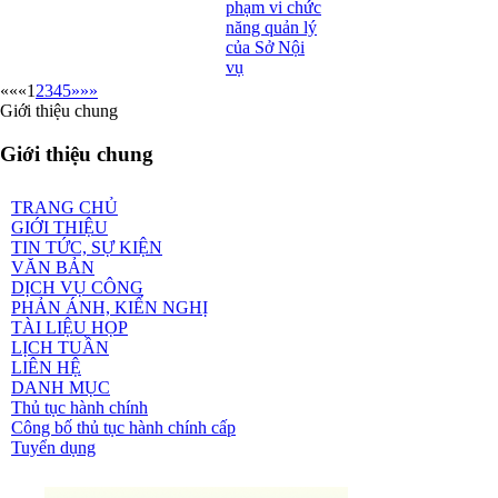
phạm vi chức
năng quản lý
của Sở Nội
vụ
««
«
1
2
3
4
5
»
»»
Giới thiệu chung
Giới thiệu chung
TRANG CHỦ
GIỚI THIỆU
TIN TỨC, SỰ KIỆN
VĂN BẢN
DỊCH VỤ CÔNG
PHẢN ÁNH, KIẾN NGHỊ
TÀI LIỆU HỌP
LỊCH TUẦN
LIÊN HỆ
DANH MỤC
Thủ tục hành chính
Công bố thủ tục hành chính cấp
Tuyển dụng