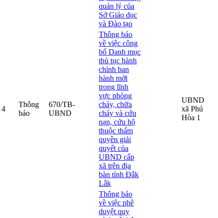
quản lý của
Sở Giáo dục
và Đào tạo
Thông báo
về việc công
bố Danh mục
thủ tục hành
chính ban
hành mới
trong lĩnh
vực phòng
UBND
Thông
670/TB-
cháy, chữa
4
xã Phú
báo
UBND
cháy và cứu
Hòa 1
nạn, cứu hộ
thuộc thẩm
quyền giải
quyết của
UBND cấp
xã trên địa
bàn tỉnh Đắk
Lắk
Thông báo
về việc phê
duyệt quy