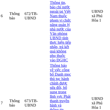
Thông tin,
báo chí nước
ngoài tại Việt
UBND
Thông
672/TB-
6
Nam thuộc
xã Phú
báo
UBND
phạm vi chức
Hòa 1
năng quản lý
nhà nước của
Văn phòng
UBND tỉnh
thực hiện tiếp
nhận, trả kết
quả không
phụ thuộc
vào ĐGHC
Thông báo
về việc công
bố Danh mục
thủ tục hành
chính được
sửa đổi, bổ
sung trong
lĩnh vực Phát
UBND
Thông
673/TB-
thanh truyền
7
xã Phú
báo
UBND
hình và
Hòa 1
thông tin