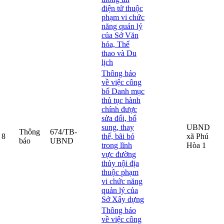
điện tử thuộc
phạm vi chức
năng quản lý
của Sở Văn
hóa, Thể
thao và Du
lịch
Thông báo
về việc công
bố Danh mục
thủ tục hành
chính được
sửa đổi, bổ
sung, thay
UBND
Thông
674/TB-
8
thế, bãi bỏ
xã Phú
báo
UBND
trong lĩnh
Hòa 1
vực đường
thủy nội địa
thuộc phạm
vi chức năng
quản lý của
Sở Xây dựng
Thông báo
về việc công