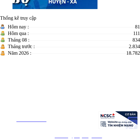
Thống kê truy cập
Hôm nay :
81
Hôm qua :
111
Tháng 08 :
834
Tháng trước :
2.834
Năm 2026 :
18.782
TRANG THÔNG TIN ĐIỆN TỬ XÃ PHÚ HÒA 1 -
TỈNH ĐẮK LẮK
Đơn vị chủ quản : UBND xã Phú Hòa 1
Chịu trách nhiệm nội dung: UBND xã Phú Hòa 1
Địa chỉ: thôn Định Thọ 1 - xã Phú Hòa 1 - Tỉnh Đắk Lắk
Điện
thoại:
0257.388.6548
- Fax: 0257.3886.582
Email:
phuhoa@phuyen.gov.vn