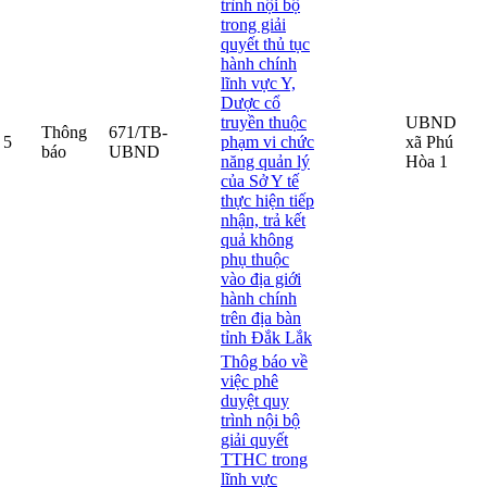
trình nội bộ
trong giải
quyết thủ tục
hành chính
lĩnh vực Y,
Dược cổ
truyền thuộc
UBND
Thông
671/TB-
5
phạm vi chức
xã Phú
báo
UBND
năng quản lý
Hòa 1
của Sở Y tế
thực hiện tiếp
nhận, trả kết
quả không
phụ thuộc
vào địa giới
hành chính
trên địa bàn
tỉnh Đắk Lắk
Thôg báo về
việc phê
duyệt quy
trình nội bộ
giải quyết
TTHC trong
lĩnh vực