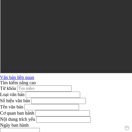
Văn bản liên quan
Tìm kiếm nâng cao
Từ khóa
Loại văn bản
Số hiệu văn bản
Tên văn bản
Cơ quan ban hành
Nội dung trích yếu
Ngày ban hành