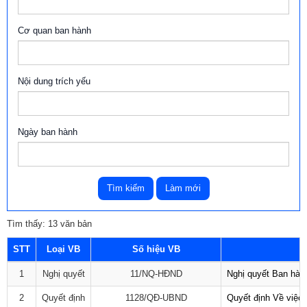
Cơ quan ban hành
Nội dung trích yếu
Ngày ban hành
Tìm kiếm
Làm mới
Tìm thấy: 13 văn bản
STT
Loại VB
Số hiệu VB
1
Nghị quyết
11/NQ-HĐND
Nghị quyết Ban hàn
2
Quyết định
1128/QĐ-UBND
Quyết định Về việc