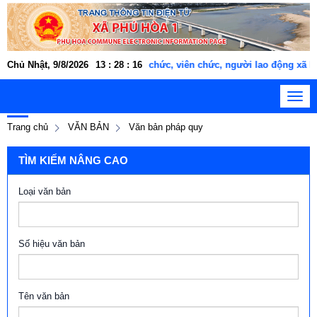
Chủ Nhật, 9/8/2026
Cán bộ, công chức, viên chức, người lao động xã Phú
13
:
28
:
16
Toggl
navig
Trang chủ
VĂN BẢN
Văn bản pháp quy
TÌM KIẾM NÂNG CAO
Loại văn bản
Số hiệu văn bản
Tên văn bản