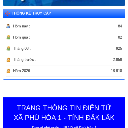
THỐNG KÊ TRUY CẬP
Hôm nay :
84
Hôm qua :
82
Tháng 08 :
925
Tháng trước :
2.858
Năm 2026 :
18.918
TRANG THÔNG TIN ĐIỆN TỬ
XÃ PHÚ HÒA 1 - TỈNH ĐẮK LẮK
Đơn vị chủ quản : UBND xã Phú Hòa 1