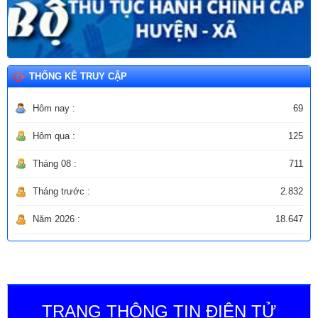
THỐNG KÊ TRUY CẬP
Hôm nay :
69
Hôm qua :
125
Tháng 08 :
711
Tháng trước :
2.832
Năm 2026 :
18.647
TRANG THÔNG TIN ĐIỆN TỬ