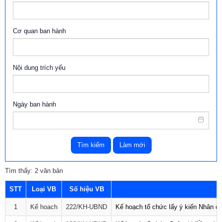
Cơ quan ban hành
Nội dung trích yếu
Ngày ban hành
Tìm kiếm
Làm mới
Tìm thấy: 2 văn bản
STT
Loại VB
Số hiệu VB
1
Kế hoach
222/KH-UBND
Kế hoạch tổ chức lấy ý kiến Nhân dâ