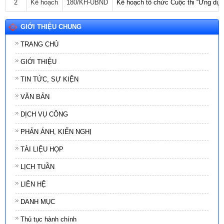
2
Kế hoạch
180/KH-UBND
Kế hoạch tổ chức Cuộc thi “Ứng dụng 
GIỚI THIỆU CHUNG
TRANG CHỦ
GIỚI THIỆU
TIN TỨC, SỰ KIỆN
VĂN BẢN
DỊCH VỤ CÔNG
PHẢN ÁNH, KIẾN NGHỊ
TÀI LIỆU HỌP
LỊCH TUẦN
LIÊN HỆ
DANH MỤC
Thủ tục hành chính