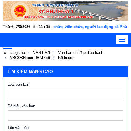
Thứ 6, 7/8/2026
Cán bộ, công chức, viên chức, người lao động xã Phú Hò
5
:
11
:
16
Toggl
navig
Trang chủ
VĂN BẢN
Văn bản chỉ đạo điều hành
VBCĐĐH của UBND xã
Kế hoạch
TÌM KIẾM NÂNG CAO
Loại văn bản
Số hiệu văn bản
Tên văn bản