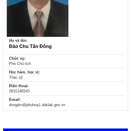
Họ và tên:
Đào Chu Tấn Đông
Chức vụ:
Phó Chủ tịch
Học hàm, học vị:
Thạc sỹ
Điện thoại:
0915146543
Email:
dongdct@phuhoa1.daklak.gov.vn