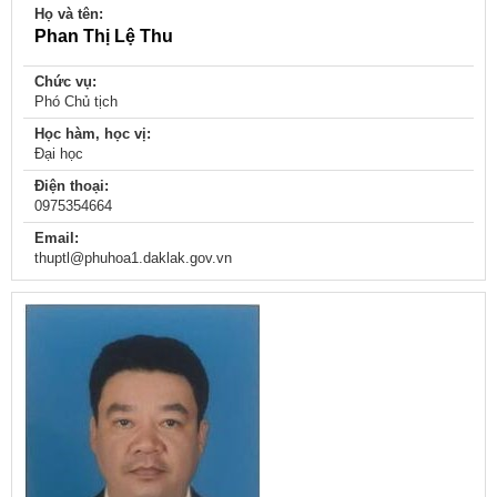
Họ và tên:
Phan Thị Lệ Thu
Chức vụ:
Phó Chủ tịch
Học hàm, học vị:
Đại học
Điện thoại:
0975354664
Email:
thuptl@phuhoa1.daklak.gov.vn