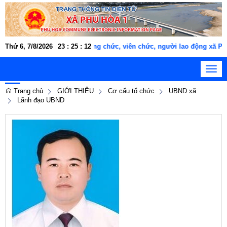
Thứ 6, 7/8/2026
Cán bộ, công chức, viên chức, người lao động xã Ph
23
:
25
:
12
Toggl
navig
Trang chủ
GIỚI THIỆU
Cơ cấu tổ chức
UBND xã
Lãnh đạo UBND