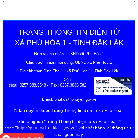
TRANG THÔNG TIN ĐIỆN TỬ
XÃ PHÚ HÒA 1 - TỈNH ĐẮK LẮK
Đơn vị chủ quản : UBND xã Phú Hòa 1
Chịu trách nhiệm nội dung: UBND xã Phú Hòa 1
Địa chỉ: thôn Định Thọ 1 - xã Phú Hòa 1 - Tỉnh Đắk Lắk
Điện
thoại:
0257.388.6548
- Fax: 0257.3886.582
Email:
phuhoa@phuyen.gov.vn
©Bản quyền thuộc Trang Thông tin điện tử xã Phú Hòa .
Ghi rõ nguồn "Trang Thông tin điện tử xã Phú Hòa 1"
"
https://phuhoa1.daklak.gov.vn
"
hoặc
khi phát hành lại thông tin từ
các nguồn này.