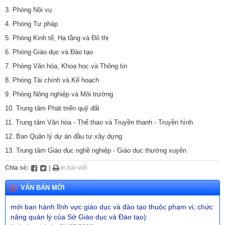
3. Phòng Nội vụ
4. Phòng Tư pháp
5. Phòng Kinh tế, Hạ tầng và Đô thị
Số:
1893/QĐ-UBND
6. Phòng Giáo dục và Đào tạo
Tên:
(Quyết định số: 1893/QĐ-UBND ngày 30/7/2026 của
7. Phòng Văn hóa, Khoa học và Thông tin
UBND xã Phú Hòa 1 về việc thu hồi đất hộ gia đình, cá nhân
8. Phòng Tài chính và Kế hoạch
ông (bà): Lê Văn Phương để thực hiện Dự án: Hồ Suối Cái xã
Phú Hòa 1 - đợt 31. Địa điểm: Thôn Nhất Sơn, xã Phú Hòa 1,
9. Phòng Nông nghiệp và Môi trường
tỉnh Đắk Lắk)
10. Trung tâm Phát triển quỹ đất
Ngày ban hành: (31/07/2026)
11. Trung tâm Văn hóa - Thể thao và Truyền thanh - Truyền hình
Số:
11/TB-TTCƯDVSNC
12. Ban Quản lý dự án đầu tư xây dựng
Tên:
(Thông báo về việc cho thuê nhà do Trung tâm Cung ứng
dịch vụ sự nghiệp công xã quản lý, khai thác)
13. Trung tâm Giáo dục nghề nghiệp - Giáo dục thường xuyên
Ngày ban hành: (31/07/2026)
Chia sẻ:
|
In bài viết
Số:
680/TB-UBND
VĂN BẢN MỚI
Tên:
(Thông báo về việc công bố Danh mục thủ tục hành chính
mới ban hành lĩnh vực giáo dục và đào tạo thuộc phạm vi, chức
năng quản lý của Sở Giáo dục và Đào tạo)
Ngày ban hành: (31/07/2026)