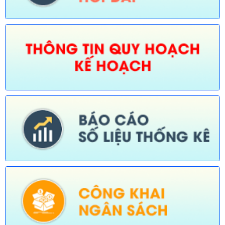
Số:
673/TB-UBND
Tên:
(Thông báo về việc công bố Danh mục thủ tục hành chính
được sửa đổi, bổ sung trong lĩnh vực Phát thanh truyền hình và
thông tin điện tử thuộc phạm vi chức năng quản lý của Sở Văn
hóa, Thể thao và Du lịch)
Ngày ban hành: (30/07/2026)
Số:
674/TB-UBND
Tên:
(Thông báo về việc công bố Danh mục thủ tục hành chính
được sửa đổi, bổ sung, thay thế, bãi bỏ trong lĩnh vực đường
thủy nội địa thuộc phạm vi chức năng quản lý của Sở Xây dựng)
Ngày ban hành: (30/07/2026)
Số:
675/TB-UBND
Tên:
(Thông báo về việc công bố Danh mục thủ tục hành chính
bị bãi bỏ trong lĩnh vực nông nghiệp thuộc phạm vi chức năng
quản lý của Sở Nông nghiệp và Môi trường)
Ngày ban hành: (30/07/2026)
Số:
676/TB-UBND
Tên:
(Thông báo về việc công bố thủ tục hành chính nội bộ
được sửa đổi, bổ sung trong lĩnh vực đường thủy nội địa thuộc
phạm vi chức năng quản lý của Sở Xây dựng)