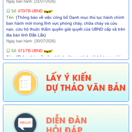
Số:
670/TB-UBND
Tên:
(Thông báo về việc công bố Danh mục thủ tục hành chính
ban hành mới trong lĩnh vực phòng cháy, chữa cháy và cứu
nạn, cứu hộ thuộc thẩm quyền giải quyết của UBND cấp xã trên
địa bàn tỉnh Đắk Lắk)
Ngày ban hành: (30/07/2026)
Số:
671/TB-UBND
Tên:
(Thông báo về việc phê duyệt quy trình nội bộ trong giải
quyết thủ tục hành chính lĩnh vực Y, Dược cổ truyền thuộc
phạm vi chức năng quản lý của Sở Y tế thực hiện tiếp nhận, trả
kết quả không phụ thuộc vào địa giới hành chính trên địa bàn
tỉnh Đắk Lắk)
Ngày ban hành: (30/07/2026)
Số:
672/TB-UBND
Tên:
(Thôg báo về việc phê duyệt quy trình nội bộ giải quyết
TTHC trong lĩnh vực Thông tin, báo chí nước ngoài tại Việt Nam
thuộc phạm vi chức năng quản lý nhà nước của Văn phòng
UBND tỉnh thực hiện tiếp nhận, trả kết quả không phụ thuộc vào
ĐGHC)
Ngày ban hành: (30/07/2026)