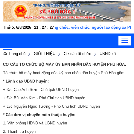
Thứ 5, 6/8/2026
Cán bộ, công chức, viên chức, người lao động xã Phú 
21
:
27
:
27
Toggl
navig
Trang chủ
GIỚI THIỆU
Cơ cấu tổ chức
UBND xã
CƠ CẤU TỔ CHỨC BỘ MÁY ỦY BAN NHÂN DÂN HUYỆN PHÚ HÒA:
Tổ chức bộ máy hoạt động của Uỷ ban nhân dân huyện Phú Hòa gồm:
* Lãnh đạo UBND huyện:
+ Đ/c Cao Anh Sơn - Chủ tịch UBND huyện
+ Đ/c Bùi Văn Kim - Phó Chủ tịch UBND huyện
+ Đ/c Nguyễn Ngọc Tường - Phó Chủ tịch UBND huyện
* Các đơn vị chuyên môn thuộc huyện:
1. Văn phòng HĐND và UBND huyện
2. Thanh tra huyện