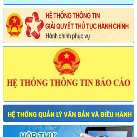
Ngày ban hành: (30/07/2026)
Số:
677/TB-UBND
Tên:
(Thông báo về việc công bố Danh mục thủ tục hành chính
được sửa đổi, bổ sung lĩnh vực an toàn bức xạ và hạt nhân
thuộc phạm vi chức năng quản lý của Sở Khoa học và Công
nghệ)
Ngày ban hành: (30/07/2026)
Số:
678/TB-UBND
Tên:
(Thông báo về việc công bố Danh mục thủ tục hành chính
mới ban hành và bị bãi bỏ lĩnh vực Viên chức thuộc phạm vi
chức năng quản lý của Sở Nội vụ)
Ngày ban hành: (30/07/2026)