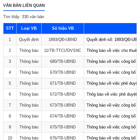
VĂN BẢN LIÊN QUAN
Tìm thấy: 330 văn bản
STT
Loại VB
Số hiệu VB
1
Quyết định
1893/QĐ-UBND
Quyết định số: 1893/QĐ-UBND
2
Thông báo
11/TB-TTCƯDVSNC
Thông báo về việc cho thuê 
3
Thông báo
680/TB-UBND
Thông báo về việc công bố D
4
Thông báo
670/TB-UBND
Thông báo về việc công bố D
5
Thông báo
671/TB-UBND
Thông báo về việc phê duyệt 
6
Thông báo
672/TB-UBND
Thôg báo về việc phê duyệt q
7
Thông báo
673/TB-UBND
Thông báo về việc công bố Da
8
Thông báo
674/TB-UBND
Thông báo về việc công bố D
9
Thông báo
675/TB-UBND
Thông báo về việc công bố D
10
Thông báo
676/TB-UBND
Thông báo về việc công bố t