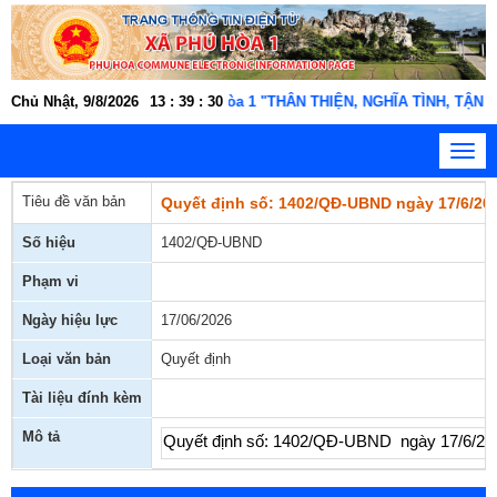
ức, người lao động xã Phú Hòa 1 "THÂN THIỆN, NGHĨA TÌNH, TẬN TỤY
Chủ Nhật, 9/8/2026
13
:
39
:
31
Toggl
navig
Tiêu đề văn bản
Quyết định số: 1402/QĐ-UBND ngày 17/6/2026
Số hiệu
1402/QĐ-UBND
Phạm vi
Ngày hiệu lực
17/06/2026
Loại văn bản
Quyết định
Tài liệu đính kèm
Mô tả
Quyết định số: 1402/QĐ-UBND ngày 17/6/2026 