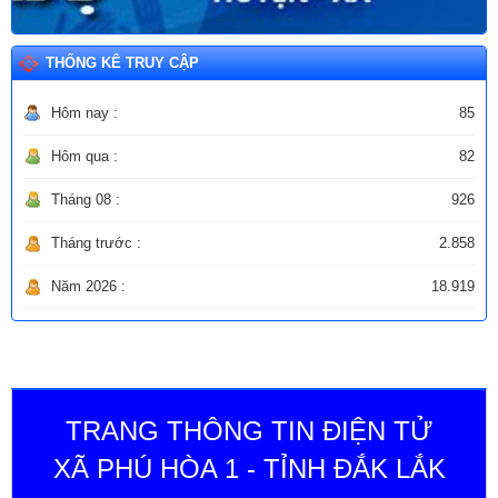
THỐNG KÊ TRUY CẬP
Hôm nay :
85
Hôm qua :
82
Tháng 08 :
926
Tháng trước :
2.858
Năm 2026 :
18.919
TRANG THÔNG TIN ĐIỆN TỬ
XÃ PHÚ HÒA 1 - TỈNH ĐẮK LẮK