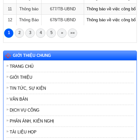
11
Thông báo
677/TB-UBND
Thông báo về việc công bố D
12
Thông Báo
678/TB-UBND
Thông báo về việc công bố D
1
2
3
4
5
»
»»
GIỚI THIỆU CHUNG
TRANG CHỦ
GIỚI THIỆU
TIN TỨC, SỰ KIỆN
VĂN BẢN
DỊCH VỤ CÔNG
PHẢN ÁNH, KIẾN NGHỊ
TÀI LIỆU HỌP