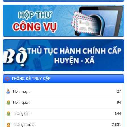
THỐNG KÊ TRUY CẬP
Hôm nay :
27
Hôm qua :
94
Tháng 08 :
544
Tháng trước :
2.831