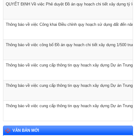
QUYẾT ĐỊNH Về việc Phê duyệt Đồ án quy hoạch chi tiết xây dựng tỷ lệ 
Thông báo về việc Công khai Điều chỉnh quy hoạch sử dụng đất đến nă
Số:
1893/QĐ-UBND
Tên:
(Quyết định số: 1893/QĐ-UBND ngày 30/7/2026 của
Thông báo về việc công bố Đồ án quy hoạch chi tiết xây dựng 1/500 tru
UBND xã Phú Hòa 1 về việc thu hồi đất hộ gia đình, cá nhân
ông (bà): Lê Văn Phương để thực hiện Dự án: Hồ Suối Cái xã
Phú Hòa 1 - đợt 31. Địa điểm: Thôn Nhất Sơn, xã Phú Hòa 1,
Thông báo về việc cung cấp thông tin quy hoạch xây dựng Dự án Trung t
tỉnh Đắk Lắk)
Ngày ban hành: (31/07/2026)
Số:
11/TB-TTCƯDVSNC
Thông báo về việc cung cấp thông tin quy hoạch xây dựng Dự án Trung 
Tên:
(Thông báo về việc cho thuê nhà do Trung tâm Cung ứng
dịch vụ sự nghiệp công xã quản lý, khai thác)
Ngày ban hành: (31/07/2026)
Thông báo về việc cung cấp thông tin quy hoạch xây dựng Dự án Trung 
Số:
680/TB-UBND
Tên:
(Thông báo về việc công bố Danh mục thủ tục hành chính
mới ban hành lĩnh vực giáo dục và đào tạo thuộc phạm vi, chức
năng quản lý của Sở Giáo dục và Đào tạo)
VĂN BẢN MỚI