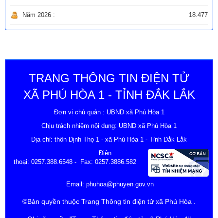
Năm 2026 :
18.477
TRANG THÔNG TIN ĐIỆN TỬ
XÃ PHÚ HÒA 1 - TỈNH ĐẮK LẮK
Đơn vị chủ quản : UBND xã Phú Hòa 1
Chịu trách nhiệm nội dung: UBND xã Phú Hòa 1
Địa chỉ: thôn Định Thọ 1 - xã Phú Hòa 1 - Tỉnh Đắk Lắk
Điện
thoại:
0257.388.6548
- Fax: 0257.3886.582
Email:
phuhoa@phuyen.gov.vn
©Bản quyền thuộc Trang Thông tin điện tử xã Phú Hòa .