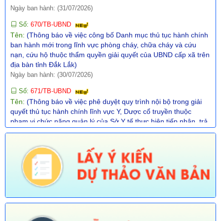
Ngày ban hành: (31/07/2026)
Số:
670/TB-UBND
Tên:
(Thông báo về việc công bố Danh mục thủ tục hành chính
ban hành mới trong lĩnh vực phòng cháy, chữa cháy và cứu
nạn, cứu hộ thuộc thẩm quyền giải quyết của UBND cấp xã trên
địa bàn tỉnh Đắk Lắk)
Ngày ban hành: (30/07/2026)
Số:
671/TB-UBND
Tên:
(Thông báo về việc phê duyệt quy trình nội bộ trong giải
quyết thủ tục hành chính lĩnh vực Y, Dược cổ truyền thuộc
phạm vi chức năng quản lý của Sở Y tế thực hiện tiếp nhận, trả
kết quả không phụ thuộc vào địa giới hành chính trên địa bàn
tỉnh Đắk Lắk)
Ngày ban hành: (30/07/2026)
Số:
672/TB-UBND
Tên:
(Thôg báo về việc phê duyệt quy trình nội bộ giải quyết
TTHC trong lĩnh vực Thông tin, báo chí nước ngoài tại Việt Nam
thuộc phạm vi chức năng quản lý nhà nước của Văn phòng
UBND tỉnh thực hiện tiếp nhận, trả kết quả không phụ thuộc vào
ĐGHC)
Ngày ban hành: (30/07/2026)