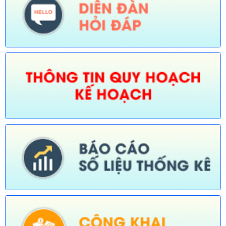
Số:
673/TB-UBND
Tên:
(Thông báo về việc công bố Danh mục thủ tục hành chính
được sửa đổi, bổ sung trong lĩnh vực Phát thanh truyền hình và
thông tin điện tử thuộc phạm vi chức năng quản lý của Sở Văn
hóa, Thể thao và Du lịch)
Ngày ban hành: (30/07/2026)
Số:
674/TB-UBND
Tên:
(Thông báo về việc công bố Danh mục thủ tục hành chính
được sửa đổi, bổ sung, thay thế, bãi bỏ trong lĩnh vực đường
thủy nội địa thuộc phạm vi chức năng quản lý của Sở Xây dựng)
Ngày ban hành: (30/07/2026)
Số:
675/TB-UBND
Tên:
(Thông báo về việc công bố Danh mục thủ tục hành chính
bị bãi bỏ trong lĩnh vực nông nghiệp thuộc phạm vi chức năng
quản lý của Sở Nông nghiệp và Môi trường)
Ngày ban hành: (30/07/2026)
Số:
676/TB-UBND
Tên:
(Thông báo về việc công bố thủ tục hành chính nội bộ
được sửa đổi, bổ sung trong lĩnh vực đường thủy nội địa thuộc