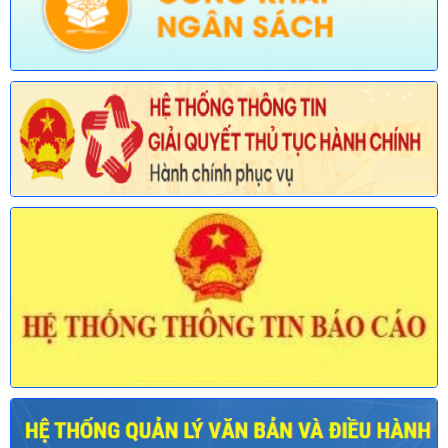
phạm vi chức năng quản lý của Sở Xây dựng)
Ngày ban hành: (30/07/2026)
Số:
677/TB-UBND
Tên:
(Thông báo về việc công bố Danh mục thủ tục hành chính
được sửa đổi, bổ sung lĩnh vực an toàn bức xạ và hạt nhân
thuộc phạm vi chức năng quản lý của Sở Khoa học và Công
nghệ)
Ngày ban hành: (30/07/2026)
Số:
678/TB-UBND
Tên:
(Thông báo về việc công bố Danh mục thủ tục hành chính
mới ban hành và bị bãi bỏ lĩnh vực Viên chức thuộc phạm vi
chức năng quản lý của Sở Nội vụ)
Ngày ban hành: (30/07/2026)