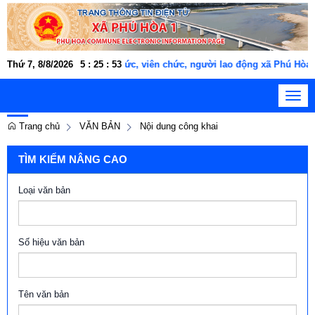
Thứ 7, 8/8/2026
Cán bộ, công chức, viên chức, người lao động xã Phú Hòa 1
5
:
25
:
53
Toggl
navig
Trang chủ
VĂN BẢN
Nội dung công khai
TÌM KIẾM NÂNG CAO
Loại văn bản
Số hiệu văn bản
Tên văn bản