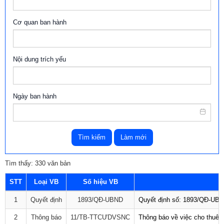
Cơ quan ban hành
Nội dung trích yếu
Ngày ban hành
Tìm kiếm
Làm mới
Tìm thấy: 330 văn bản
STT
Loại VB
Số hiệu VB
1
Quyết định
1893/QĐ-UBND
Quyết định số: 1893/QĐ-UBND
2
Thông báo
11/TB-TTCƯDVSNC
Thông báo về việc cho thuê 