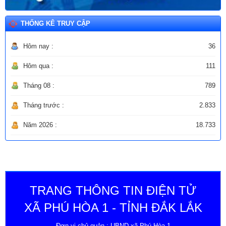
THỐNG KÊ TRUY CẬP
Hôm nay :
36
Hôm qua :
111
Tháng 08 :
789
Tháng trước :
2.833
Năm 2026 :
18.733
TRANG THÔNG TIN ĐIỆN TỬ
XÃ PHÚ HÒA 1 - TỈNH ĐẮK LẮK
Đơn vị chủ quản : UBND xã Phú Hòa 1