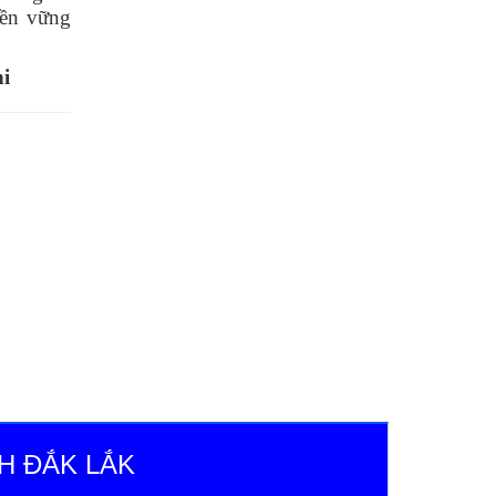
bền vững
i
H ĐẮK LẮK