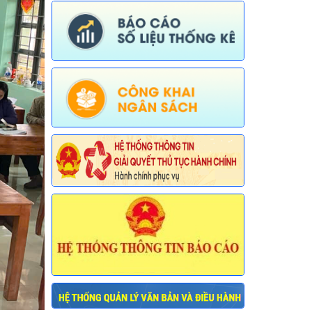
Ngày ban hành: (30/07/2026)
Số:
674/TB-UBND
Tên:
(Thông báo về việc công bố Danh
mục thủ tục hành chính được sửa đổi,
bổ sung, thay thế, bãi bỏ trong lĩnh vực
đường thủy nội địa thuộc phạm vi chức
năng quản lý của Sở Xây dựng)
Ngày ban hành: (30/07/2026)
Số:
675/TB-UBND
Tên:
(Thông báo về việc công bố Danh
mục thủ tục hành chính bị bãi bỏ trong
lĩnh vực nông nghiệp thuộc phạm vi
chức năng quản lý của Sở Nông nghiệp
và Môi trường)
Ngày ban hành: (30/07/2026)
Số:
676/TB-UBND
Tên:
(Thông báo về việc công bố thủ
tục hành chính nội bộ được sửa đổi, bổ
sung trong lĩnh vực đường thủy nội địa
thuộc phạm vi chức năng quản lý của