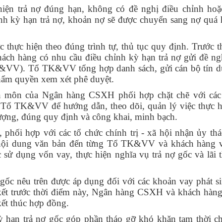
iện trả nợ đúng hạn, không có đề nghị điều chỉnh ho
 kỳ hạn trả nợ, khoản nợ sẽ được chuyển sang nợ quá 
c thực hiện theo đúng trình tự, thủ tục quy định. Trước t
khách hàng có nhu cầu điều chỉnh kỳ hạn trả nợ gửi đề ng
K&VV). Tổ TK&VV tổng hợp danh sách, gửi cán bộ tín 
 thẩm quyền xem xét phê duyệt.
n môn của Ngân hàng CSXH phối hợp chặt chẽ với các
lý Tổ TK&VV để hướng dẫn, theo dõi, quản lý việc thực h
ượng, đúng quy định và công khai, minh bạch.
phối hợp với các tổ chức chính trị - xã hội nhận ủy thá
n nội dung văn bản đến từng Tổ TK&VV và khách hàng 
c sử dụng vốn vay, thực hiện nghĩa vụ trả nợ gốc và lãi 
gốc nêu trên được áp dụng đối với các khoản vay phát si
kết trước thời điểm này, Ngân hàng CSXH và khách hàng 
kết thúc hợp đồng.
 kỳ hạn trả nợ gốc góp phần tháo gỡ khó khăn tạm thời c