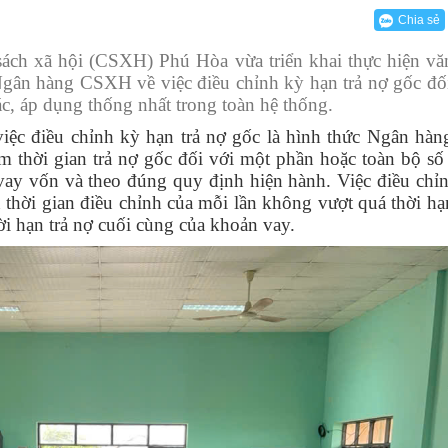
 thể
 kiểm tra Đảng ủy
n hóa - Xã hội
hòng UBND - HĐND
ên hiệp Phụ nữ
Thông báo
Bộ TTHC cấp xã
VBCĐĐH của UBND xã
Kết luận
Chia sẻ
h
tâm Chính trị Phú Hòa
ban trực thuộc
ông dân
Nội dung công khai
Phòng Kinh tế
Kế hoạch
ch xã hội (CSXH) Phú Hòa vừa triển khai thực hiện vă
nhân dân
u chiến binh
Phòng Văn hóa - Xã hội
Công văn
 hàng CSXH về việc điều chỉnh kỳ hạn trả nợ gốc đối
c, áp dụng thống nhất trong toàn hệ thống.
hôn, buôn
TNCS Hồ Chí Minh
Trung tâm phục vụ Hành chính công
Thông báo
c điều chỉnh kỳ hạn trả nợ gốc là hình thức Ngân h
đạo UBMTTQ VN
Trung tâm cung ứng Dịch vụ sự nghiệp công:
Báo cáo
m thời gian trả nợ gốc đối với một phần hoặc toàn bộ số 
vay vốn và theo đúng quy định hiện hành. Việc điều chỉn
Quyết định
n thời gian điều chỉnh của mỗi lần không vượt quá thời hạ
ời hạn trả nợ cuối cùng của khoản vay.
Chương trình
Chỉ thị