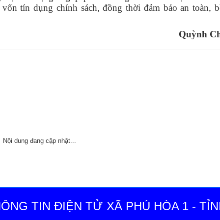
vốn tín dụng chính sách, đồng thời đảm bảo an toàn, 
Quỳnh Ch
Nội dung đang cập nhật...
ÔNG TIN ĐIỆN TỬ XÃ PHÚ HÒA 1 - TỈN