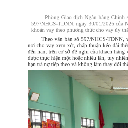
Truyền thống văn hoá
UBMTTQ Việt Nam
Mặt trận và các đoàn
Ủy ban
Ban Vă
Văn p
Hội Li
Công khai ngân sách
Quốc phòng - An nin
Trung 
Phòng 
Hội N
Báo cáo, số liệu thống kê
Phòng Giao dịch Ngân hàng Chính sá
Hoạt động Hội đồng 
Hội Cự
597/NHCS-TDNN, ngày 30/01/2026 của Ngân
Văn bản quy phạm pháp luật
khoản vay theo phương thức cho vay ủy thá
Hoạt động của các t
Đoàn 
Kết quả chương trình, đề tài khoa học
Theo văn bản số 597/NHCS-TDNN, việ
Chuyển đổi số
Lãnh 
nơi cho vay xem xét, chấp thuận kéo dài thê
Thông tin dự án
đến hạn, trên cơ sở đề nghị của khách hàng 
Hỏi đáp
được thực hiện một hoặc nhiều lần, tuy nhiê
hạn trả nợ tiếp theo và không làm thay đổi th
Hỏi đáp công dân