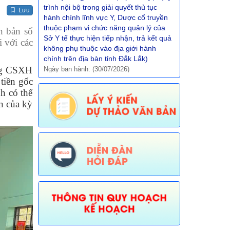
thuộc phạm vi chức năng quản lý của
Lưu
Sở Y tế thực hiện tiếp nhận, trả kết quả
không phụ thuộc vào địa giới hành
n bản số
chính trên địa bàn tỉnh Đắk Lắk)
 với các
Ngày ban hành: (30/07/2026)
Số:
672/TB-UBND
àng CSXH
Tên:
(Thôg báo về việc phê duyệt quy
tiền gốc
trình nội bộ giải quyết TTHC trong lĩnh
h có thể
vực Thông tin, báo chí nước ngoài tại
n của kỳ
Việt Nam thuộc phạm vi chức năng
quản lý nhà nước của Văn phòng UBND
tỉnh thực hiện tiếp nhận, trả kết quả
không phụ thuộc vào ĐGHC)
Ngày ban hành: (30/07/2026)
Số:
673/TB-UBND
Tên:
(Thông báo về việc công bố Danh
mục thủ tục hành chính được sửa đổi,
bổ sung trong lĩnh vực Phát thanh
truyền hình và thông tin điện tử thuộc
phạm vi chức năng quản lý của Sở Văn
hóa, Thể thao và Du lịch)