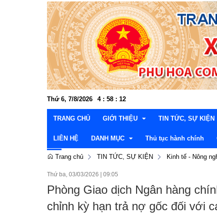
Thứ 6, 7/8/2026
4
:
58
:
13
TRANG CHỦ
GIỚI THIỆU
TIN TỨC, SỰ KIỆN
LIÊN HỆ
DANH MỤC
Thủ tục hành chính
Trang chủ
TIN TỨC, SỰ KIỆN
Kinh tế - Nông ng
Cơ cấu tổ chức
Đảng ủy
Văn hóa xã hội - Kh
Thườn
Thứ ba, 03/03/2026
|
09:05
Lễ hội và di tích lịch sử
Hội đồng nhân dân
Kinh tế - Nông nghiệ
Văn p
Thườn
Lấy ý kiến dự thảo văn bản
Phòng Giao dịch Ngân hàng chính 
Danh lam, thắng cảnh
UBND xã
Xây dựng Đảng và C
Ban x
Ban Ki
Lãnh 
Thông tin quy hoạch, kế hoạch
chỉnh kỳ hạn trả nợ gốc đối với