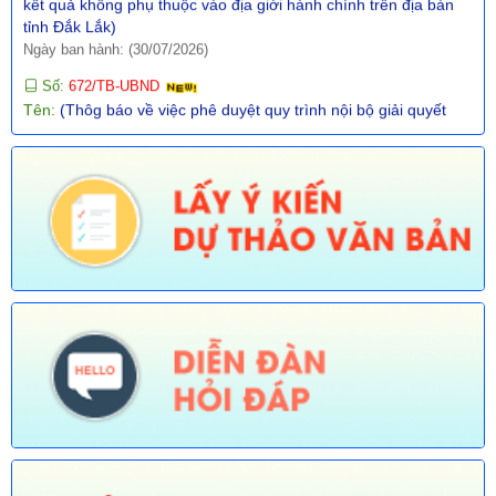
tỉnh Đắk Lắk)
Ngày ban hành: (30/07/2026)
Số:
672/TB-UBND
Tên:
(Thôg báo về việc phê duyệt quy trình nội bộ giải quyết
TTHC trong lĩnh vực Thông tin, báo chí nước ngoài tại Việt Nam
thuộc phạm vi chức năng quản lý nhà nước của Văn phòng
UBND tỉnh thực hiện tiếp nhận, trả kết quả không phụ thuộc vào
ĐGHC)
Ngày ban hành: (30/07/2026)
Số:
673/TB-UBND
Tên:
(Thông báo về việc công bố Danh mục thủ tục hành chính
được sửa đổi, bổ sung trong lĩnh vực Phát thanh truyền hình và
thông tin điện tử thuộc phạm vi chức năng quản lý của Sở Văn
hóa, Thể thao và Du lịch)
Ngày ban hành: (30/07/2026)
Số:
674/TB-UBND
Tên:
(Thông báo về việc công bố Danh mục thủ tục hành chính
được sửa đổi, bổ sung, thay thế, bãi bỏ trong lĩnh vực đường
thủy nội địa thuộc phạm vi chức năng quản lý của Sở Xây dựng)
Ngày ban hành: (30/07/2026)