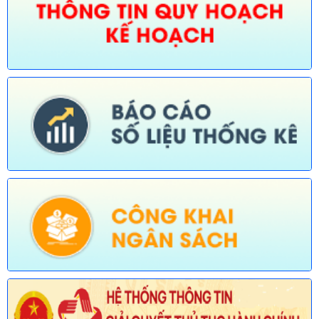
Số:
675/TB-UBND
Tên:
(Thông báo về việc công bố Danh mục thủ tục hành chính
bị bãi bỏ trong lĩnh vực nông nghiệp thuộc phạm vi chức năng
quản lý của Sở Nông nghiệp và Môi trường)
Ngày ban hành: (30/07/2026)
Số:
676/TB-UBND
Tên:
(Thông báo về việc công bố thủ tục hành chính nội bộ
được sửa đổi, bổ sung trong lĩnh vực đường thủy nội địa thuộc
phạm vi chức năng quản lý của Sở Xây dựng)
Ngày ban hành: (30/07/2026)
Số:
677/TB-UBND
Tên:
(Thông báo về việc công bố Danh mục thủ tục hành chính
được sửa đổi, bổ sung lĩnh vực an toàn bức xạ và hạt nhân
thuộc phạm vi chức năng quản lý của Sở Khoa học và Công
nghệ)
Ngày ban hành: (30/07/2026)
Số:
678/TB-UBND
Tên:
(Thông báo về việc công bố Danh mục thủ tục hành chính
mới ban hành và bị bãi bỏ lĩnh vực Viên chức thuộc phạm vi
chức năng quản lý của Sở Nội vụ)