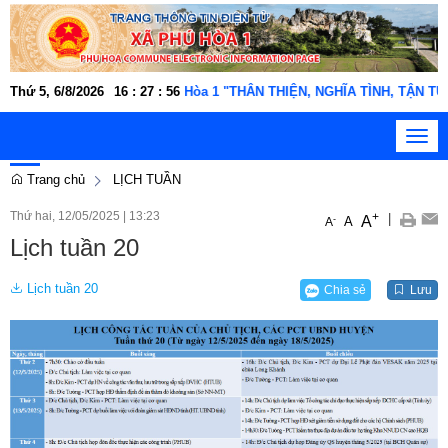
c, người lao động xã Phú Hòa 1 "THÂN THIỆN, NGHĨA TÌNH, TẬN TỤY,
Thứ 5, 6/8/2026
16
:
27
:
57
Toggl
navig
Trang chủ
LỊCH TUẦN
Thứ hai, 12/05/2025
|
13:23
+
|
A
-
A
A
Lịch tuần 20
Lịch tuần 20
Chia sẻ
Lưu