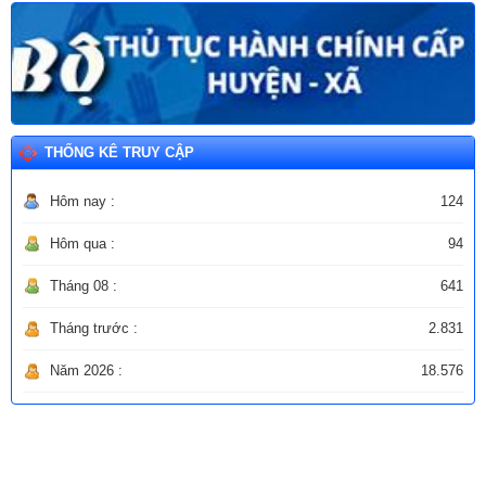
THỐNG KÊ TRUY CẬP
Hôm nay :
124
Hôm qua :
94
Tháng 08 :
641
Tháng trước :
2.831
Năm 2026 :
18.576