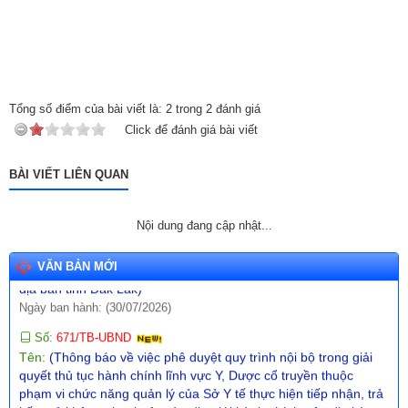
Số:
11/TB-TTCƯDVSNC
Tên:
(Thông báo về việc cho thuê nhà do Trung tâm Cung ứng
dịch vụ sự nghiệp công xã quản lý, khai thác)
Ngày ban hành: (31/07/2026)
Số:
680/TB-UBND
Tổng số điểm của bài viết là:
2
trong
2
đánh giá
Tên:
(Thông báo về việc công bố Danh mục thủ tục hành chính
mới ban hành lĩnh vực giáo dục và đào tạo thuộc phạm vi, chức
Click để đánh giá bài viết
năng quản lý của Sở Giáo dục và Đào tạo)
Ngày ban hành: (31/07/2026)
BÀI VIẾT LIÊN QUAN
Số:
670/TB-UBND
Tên:
(Thông báo về việc công bố Danh mục thủ tục hành chính
Nội dung đang cập nhật...
ban hành mới trong lĩnh vực phòng cháy, chữa cháy và cứu
nạn, cứu hộ thuộc thẩm quyền giải quyết của UBND cấp xã trên
VĂN BẢN MỚI
địa bàn tỉnh Đắk Lắk)
Ngày ban hành: (30/07/2026)
Số:
671/TB-UBND
Tên:
(Thông báo về việc phê duyệt quy trình nội bộ trong giải
quyết thủ tục hành chính lĩnh vực Y, Dược cổ truyền thuộc
phạm vi chức năng quản lý của Sở Y tế thực hiện tiếp nhận, trả
kết quả không phụ thuộc vào địa giới hành chính trên địa bàn