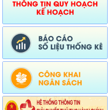
bị bãi bỏ trong lĩnh vực nông nghiệp thuộc phạm vi chức năng
quản lý của Sở Nông nghiệp và Môi trường)
Ngày ban hành: (30/07/2026)
Số:
676/TB-UBND
Tên:
(Thông báo về việc công bố thủ tục hành chính nội bộ
được sửa đổi, bổ sung trong lĩnh vực đường thủy nội địa thuộc
phạm vi chức năng quản lý của Sở Xây dựng)
Ngày ban hành: (30/07/2026)
Số:
677/TB-UBND
Tên:
(Thông báo về việc công bố Danh mục thủ tục hành chính
được sửa đổi, bổ sung lĩnh vực an toàn bức xạ và hạt nhân
thuộc phạm vi chức năng quản lý của Sở Khoa học và Công
nghệ)
Ngày ban hành: (30/07/2026)
Số:
678/TB-UBND
Tên:
(Thông báo về việc công bố Danh mục thủ tục hành chính
mới ban hành và bị bãi bỏ lĩnh vực Viên chức thuộc phạm vi
chức năng quản lý của Sở Nội vụ)
Ngày ban hành: (30/07/2026)