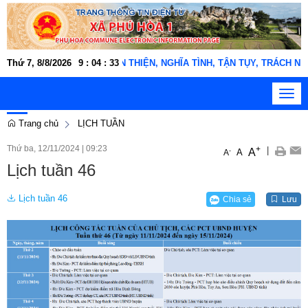
o động xã Phú Hòa 1 "THÂN THIỆN, NGHĨA TÌNH, TẬN TỤY, TRÁCH NHIỆM
Thứ 7, 8/8/2026
9
:
04
:
33
Toggl
navig
Trang chủ
LỊCH TUẦN
Thứ ba, 12/11/2024
|
09:23
+
|
A
-
A
A
Lịch tuần 46
Lịch tuần 46
Chia sẻ
Lưu