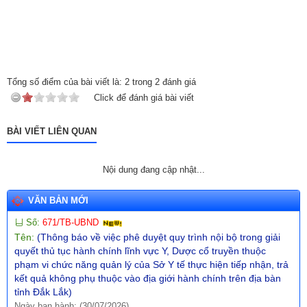
dịch vụ sự nghiệp công xã quản lý, khai thác)
Ngày ban hành: (31/07/2026)
Số:
680/TB-UBND
Tên:
(Thông báo về việc công bố Danh mục thủ tục hành chính
mới ban hành lĩnh vực giáo dục và đào tạo thuộc phạm vi, chức
năng quản lý của Sở Giáo dục và Đào tạo)
Tổng số điểm của bài viết là:
2
trong
2
đánh giá
Ngày ban hành: (31/07/2026)
Click để đánh giá bài viết
Số:
670/TB-UBND
Tên:
(Thông báo về việc công bố Danh mục thủ tục hành chính
BÀI VIẾT LIÊN QUAN
ban hành mới trong lĩnh vực phòng cháy, chữa cháy và cứu
nạn, cứu hộ thuộc thẩm quyền giải quyết của UBND cấp xã trên
Nội dung đang cập nhật...
địa bàn tỉnh Đắk Lắk)
Ngày ban hành: (30/07/2026)
VĂN BẢN MỚI
Số:
671/TB-UBND
Tên:
(Thông báo về việc phê duyệt quy trình nội bộ trong giải
quyết thủ tục hành chính lĩnh vực Y, Dược cổ truyền thuộc
phạm vi chức năng quản lý của Sở Y tế thực hiện tiếp nhận, trả
kết quả không phụ thuộc vào địa giới hành chính trên địa bàn
tỉnh Đắk Lắk)
Ngày ban hành: (30/07/2026)