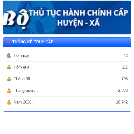
THỐNG KÊ TRUY CẬP
Hôm nay :
42
Hôm qua :
111
Tháng 08 :
795
Tháng trước :
2.833
Năm 2026 :
18.742