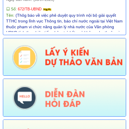
Số:
672/TB-UBND
Tên:
(Thôg báo về việc phê duyệt quy trình nội bộ giải quyết
TTHC trong lĩnh vực Thông tin, báo chí nước ngoài tại Việt Nam
thuộc phạm vi chức năng quản lý nhà nước của Văn phòng
UBND tỉnh thực hiện tiếp nhận, trả kết quả không phụ thuộc vào
ĐGHC)
Ngày ban hành: (30/07/2026)
Số:
673/TB-UBND
Tên:
(Thông báo về việc công bố Danh mục thủ tục hành chính
được sửa đổi, bổ sung trong lĩnh vực Phát thanh truyền hình và
thông tin điện tử thuộc phạm vi chức năng quản lý của Sở Văn
hóa, Thể thao và Du lịch)
Ngày ban hành: (30/07/2026)
Số:
674/TB-UBND
Tên:
(Thông báo về việc công bố Danh mục thủ tục hành chính
được sửa đổi, bổ sung, thay thế, bãi bỏ trong lĩnh vực đường
thủy nội địa thuộc phạm vi chức năng quản lý của Sở Xây dựng)
Ngày ban hành: (30/07/2026)
Số:
675/TB-UBND
Tên:
(Thông báo về việc công bố Danh mục thủ tục hành chính