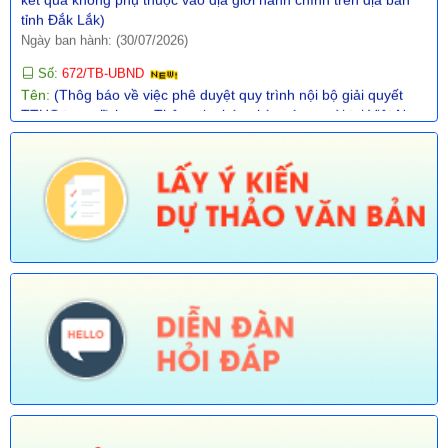
Ngày ban hành: (30/07/2026)
Số:
672/TB-UBND
Tên:
(Thôg báo về việc phê duyệt quy trình nội bộ giải quyết
TTHC trong lĩnh vực Thông tin, báo chí nước ngoài tại Việt Nam
thuộc phạm vi chức năng quản lý nhà nước của Văn phòng
UBND tỉnh thực hiện tiếp nhận, trả kết quả không phụ thuộc vào
ĐGHC)
Ngày ban hành: (30/07/2026)
Số:
673/TB-UBND
Tên:
(Thông báo về việc công bố Danh mục thủ tục hành chính
được sửa đổi, bổ sung trong lĩnh vực Phát thanh truyền hình và
thông tin điện tử thuộc phạm vi chức năng quản lý của Sở Văn
hóa, Thể thao và Du lịch)
Ngày ban hành: (30/07/2026)
Số:
674/TB-UBND
Tên:
(Thông báo về việc công bố Danh mục thủ tục hành chính
được sửa đổi, bổ sung, thay thế, bãi bỏ trong lĩnh vực đường
thủy nội địa thuộc phạm vi chức năng quản lý của Sở Xây dựng)
Ngày ban hành: (30/07/2026)