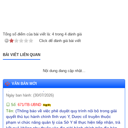
Số:
11/TB-TTCƯDVSNC
Tên:
(Thông báo về việc cho thuê nhà do Trung tâm Cung ứng
dịch vụ sự nghiệp công xã quản lý, khai thác)
Ngày ban hành: (31/07/2026)
Số:
680/TB-UBND
Tên:
(Thông báo về việc công bố Danh mục thủ tục hành chính
Tổng số điểm của bài viết là:
4
trong
4
đánh giá
mới ban hành lĩnh vực giáo dục và đào tạo thuộc phạm vi, chức
Click để đánh giá bài viết
năng quản lý của Sở Giáo dục và Đào tạo)
Ngày ban hành: (31/07/2026)
BÀI VIẾT LIÊN QUAN
Số:
670/TB-UBND
Tên:
(Thông báo về việc công bố Danh mục thủ tục hành chính
Nội dung đang cập nhật...
ban hành mới trong lĩnh vực phòng cháy, chữa cháy và cứu
nạn, cứu hộ thuộc thẩm quyền giải quyết của UBND cấp xã trên
địa bàn tỉnh Đắk Lắk)
VĂN BẢN MỚI
Ngày ban hành: (30/07/2026)
Số:
671/TB-UBND
Tên:
(Thông báo về việc phê duyệt quy trình nội bộ trong giải
quyết thủ tục hành chính lĩnh vực Y, Dược cổ truyền thuộc
phạm vi chức năng quản lý của Sở Y tế thực hiện tiếp nhận, trả
kết quả không phụ thuộc vào địa giới hành chính trên địa bàn
tỉnh Đắk Lắk)