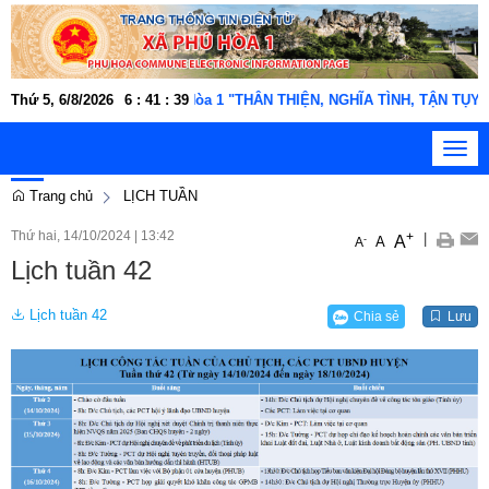
 người lao động xã Phú Hòa 1 "THÂN THIỆN, NGHĨA TÌNH, TẬN TỤY, T
Thứ 5, 6/8/2026
6
:
41
:
40
Toggl
navig
Trang chủ
LỊCH TUẦN
Thứ hai, 14/10/2024
|
13:42
+
|
A
-
A
A
Lịch tuần 42
Lịch tuần 42
Chia sẻ
Lưu