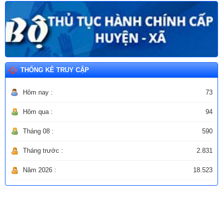
THỐNG KÊ TRUY CẬP
Hôm nay :
73
Hôm qua :
94
Tháng 08 :
590
Tháng trước :
2.831
Năm 2026 :
18.523