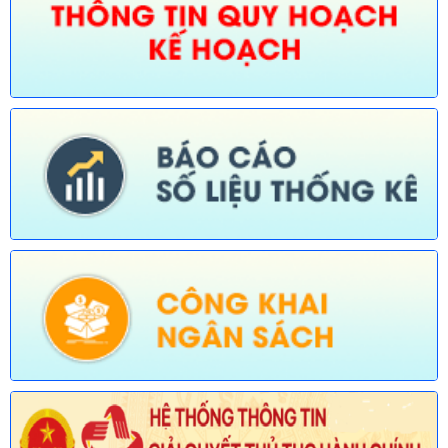
Số:
675/TB-UBND
Tên:
(Thông báo về việc công bố Danh mục thủ tục hành chính
bị bãi bỏ trong lĩnh vực nông nghiệp thuộc phạm vi chức năng
quản lý của Sở Nông nghiệp và Môi trường)
Ngày ban hành: (30/07/2026)
Số:
676/TB-UBND
Tên:
(Thông báo về việc công bố thủ tục hành chính nội bộ
được sửa đổi, bổ sung trong lĩnh vực đường thủy nội địa thuộc
phạm vi chức năng quản lý của Sở Xây dựng)
Ngày ban hành: (30/07/2026)
Số:
677/TB-UBND
Tên:
(Thông báo về việc công bố Danh mục thủ tục hành chính
được sửa đổi, bổ sung lĩnh vực an toàn bức xạ và hạt nhân
thuộc phạm vi chức năng quản lý của Sở Khoa học và Công
nghệ)
Ngày ban hành: (30/07/2026)
Số:
678/TB-UBND
Tên:
(Thông báo về việc công bố Danh mục thủ tục hành chính
mới ban hành và bị bãi bỏ lĩnh vực Viên chức thuộc phạm vi
chức năng quản lý của Sở Nội vụ)