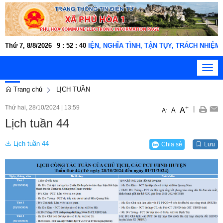
g xã Phú Hòa 1 "THÂN THIỆN, NGHĨA TÌNH, TẬN TỤY, TRÁCH NHIỆM, KỶ
Thứ 7, 8/8/2026
9
:
52
:
41
Toggl
navig
Trang chủ
LỊCH TUẦN
Thứ hai, 28/10/2024
|
13:59
+
|
A
-
A
A
Lịch tuần 44
Lịch tuần 44
Chia sẻ
Lưu