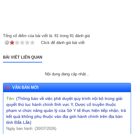
Ngày ban hành: (31/07/2026)
Số:
680/TB-UBND
Tên:
(Thông báo về việc công bố Danh mục thủ tục hành chính
mới ban hành lĩnh vực giáo dục và đào tạo thuộc phạm vi, chức
năng quản lý của Sở Giáo dục và Đào tạo)
Tổng số điểm của bài viết là:
81
trong
81
đánh giá
Ngày ban hành: (31/07/2026)
Click để đánh giá bài viết
Số:
670/TB-UBND
Tên:
(Thông báo về việc công bố Danh mục thủ tục hành chính
BÀI VIẾT LIÊN QUAN
ban hành mới trong lĩnh vực phòng cháy, chữa cháy và cứu
nạn, cứu hộ thuộc thẩm quyền giải quyết của UBND cấp xã trên
địa bàn tỉnh Đắk Lắk)
Nội dung đang cập nhật...
Ngày ban hành: (30/07/2026)
Số:
671/TB-UBND
VĂN BẢN MỚI
Tên:
(Thông báo về việc phê duyệt quy trình nội bộ trong giải
quyết thủ tục hành chính lĩnh vực Y, Dược cổ truyền thuộc
phạm vi chức năng quản lý của Sở Y tế thực hiện tiếp nhận, trả
kết quả không phụ thuộc vào địa giới hành chính trên địa bàn
tỉnh Đắk Lắk)
Ngày ban hành: (30/07/2026)
Số:
672/TB-UBND