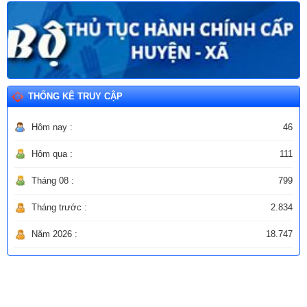
THỐNG KÊ TRUY CẬP
Hôm nay :
46
Hôm qua :
111
Tháng 08 :
799
Tháng trước :
2.834
Năm 2026 :
18.747