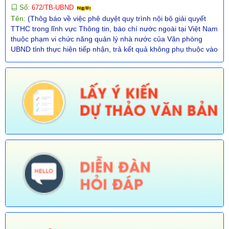
Tên:
(Thôg báo về việc phê duyệt quy trình nội bộ giải quyết
TTHC trong lĩnh vực Thông tin, báo chí nước ngoài tại Việt Nam
thuộc phạm vi chức năng quản lý nhà nước của Văn phòng
UBND tỉnh thực hiện tiếp nhận, trả kết quả không phụ thuộc vào
ĐGHC)
Ngày ban hành: (30/07/2026)
Số:
673/TB-UBND
Tên:
(Thông báo về việc công bố Danh mục thủ tục hành chính
được sửa đổi, bổ sung trong lĩnh vực Phát thanh truyền hình và
thông tin điện tử thuộc phạm vi chức năng quản lý của Sở Văn
hóa, Thể thao và Du lịch)
Ngày ban hành: (30/07/2026)
Số:
674/TB-UBND
Tên:
(Thông báo về việc công bố Danh mục thủ tục hành chính
được sửa đổi, bổ sung, thay thế, bãi bỏ trong lĩnh vực đường
thủy nội địa thuộc phạm vi chức năng quản lý của Sở Xây dựng)
Ngày ban hành: (30/07/2026)
Số:
675/TB-UBND
Tên:
(Thông báo về việc công bố Danh mục thủ tục hành chính
bị bãi bỏ trong lĩnh vực nông nghiệp thuộc phạm vi chức năng