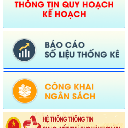
quản lý của Sở Nông nghiệp và Môi trường)
Ngày ban hành: (30/07/2026)
Số:
676/TB-UBND
Tên:
(Thông báo về việc công bố thủ tục hành chính nội bộ
được sửa đổi, bổ sung trong lĩnh vực đường thủy nội địa thuộc
phạm vi chức năng quản lý của Sở Xây dựng)
Ngày ban hành: (30/07/2026)
Số:
677/TB-UBND
Tên:
(Thông báo về việc công bố Danh mục thủ tục hành chính
được sửa đổi, bổ sung lĩnh vực an toàn bức xạ và hạt nhân
thuộc phạm vi chức năng quản lý của Sở Khoa học và Công
nghệ)
Ngày ban hành: (30/07/2026)
Số:
678/TB-UBND
Tên:
(Thông báo về việc công bố Danh mục thủ tục hành chính
mới ban hành và bị bãi bỏ lĩnh vực Viên chức thuộc phạm vi
chức năng quản lý của Sở Nội vụ)
Ngày ban hành: (30/07/2026)