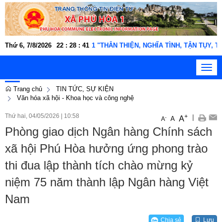
gười lao động xã Phú Hòa 1 "THÂN THIỆN, NGHĨA TÌNH, TẬN TỤY, TRÁC
Thứ 6, 7/8/2026
22
:
28
:
41
Toggl
navig
Trang chủ
TIN TỨC, SỰ KIỆN
Văn hóa xã hội - Khoa học và công nghệ
Thứ hai, 04/05/2026
|
10:58
+
|
A
-
A
A
Phòng giao dịch Ngân hàng Chính sách
xã hội Phú Hòa hưởng ứng phong trào
thi đua lập thành tích chào mừng kỷ
niệm 75 năm thành lập Ngân hàng Việt
Nam
Chia sẻ
Lưu