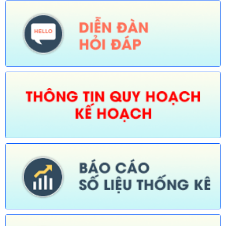
hóa, Thể thao và Du lịch)
Ngày ban hành: (30/07/2026)
Số:
674/TB-UBND
Tên:
(Thông báo về việc công bố Danh mục thủ tục hành chính
được sửa đổi, bổ sung, thay thế, bãi bỏ trong lĩnh vực đường
thủy nội địa thuộc phạm vi chức năng quản lý của Sở Xây dựng)
Ngày ban hành: (30/07/2026)
Số:
675/TB-UBND
Tên:
(Thông báo về việc công bố Danh mục thủ tục hành chính
bị bãi bỏ trong lĩnh vực nông nghiệp thuộc phạm vi chức năng
quản lý của Sở Nông nghiệp và Môi trường)
Ngày ban hành: (30/07/2026)
Số:
676/TB-UBND
Tên:
(Thông báo về việc công bố thủ tục hành chính nội bộ
được sửa đổi, bổ sung trong lĩnh vực đường thủy nội địa thuộc
phạm vi chức năng quản lý của Sở Xây dựng)
Ngày ban hành: (30/07/2026)
Số:
677/TB-UBND
Tên:
(Thông báo về việc công bố Danh mục thủ tục hành chính
được sửa đổi, bổ sung lĩnh vực an toàn bức xạ và hạt nhân