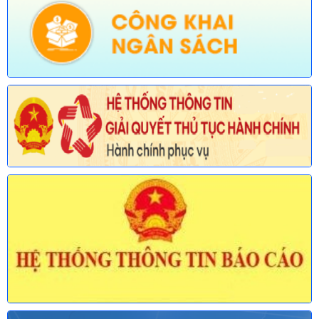
thuộc phạm vi chức năng quản lý của Sở Khoa học và Công
nghệ)
Ngày ban hành: (30/07/2026)
Số:
678/TB-UBND
Tên:
(Thông báo về việc công bố Danh mục thủ tục hành chính
mới ban hành và bị bãi bỏ lĩnh vực Viên chức thuộc phạm vi
chức năng quản lý của Sở Nội vụ)
Ngày ban hành: (30/07/2026)