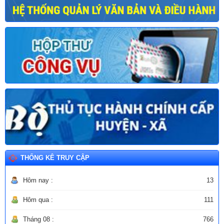
THỐNG KÊ TRUY CẬP
Hôm nay :
13
Hôm qua :
111
Tháng 08 :
766