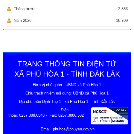
Tháng trước :
2.833
Năm 2026 :
18.709
TRANG THÔNG TIN ĐIỆN TỬ
XÃ PHÚ HÒA 1 - TỈNH ĐẮK LẮK
Đơn vị chủ quản : UBND xã Phú Hòa 1
Chịu trách nhiệm nội dung: UBND xã Phú Hòa 1
Địa chỉ: thôn Định Thọ 1 - xã Phú Hòa 1 - Tỉnh Đắk Lắk
Điện
thoại:
0257.388.6548
- Fax: 0257.3886.582
Email:
phuhoa@phuyen.gov.vn