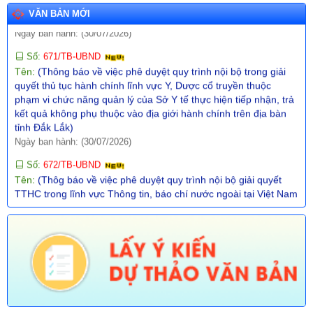
địa bàn tỉnh Đắk Lắk)
VĂN BẢN MỚI
Ngày ban hành: (30/07/2026)
Số:
671/TB-UBND
Tên:
(Thông báo về việc phê duyệt quy trình nội bộ trong giải
quyết thủ tục hành chính lĩnh vực Y, Dược cổ truyền thuộc
phạm vi chức năng quản lý của Sở Y tế thực hiện tiếp nhận, trả
kết quả không phụ thuộc vào địa giới hành chính trên địa bàn
tỉnh Đắk Lắk)
Ngày ban hành: (30/07/2026)
Số:
672/TB-UBND
Tên:
(Thôg báo về việc phê duyệt quy trình nội bộ giải quyết
TTHC trong lĩnh vực Thông tin, báo chí nước ngoài tại Việt Nam
thuộc phạm vi chức năng quản lý nhà nước của Văn phòng
UBND tỉnh thực hiện tiếp nhận, trả kết quả không phụ thuộc vào
ĐGHC)
Ngày ban hành: (30/07/2026)
Số:
673/TB-UBND
Tên:
(Thông báo về việc công bố Danh mục thủ tục hành chính
được sửa đổi, bổ sung trong lĩnh vực Phát thanh truyền hình và
thông tin điện tử thuộc phạm vi chức năng quản lý của Sở Văn