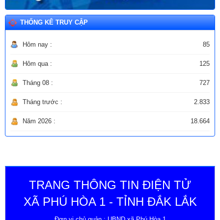
THỐNG KÊ TRUY CẬP
Hôm nay :
85
Hôm qua :
125
Tháng 08 :
727
Tháng trước :
2.833
Năm 2026 :
18.664
TRANG THÔNG TIN ĐIỆN TỬ
XÃ PHÚ HÒA 1 - TỈNH ĐẮK LẮK
Đơn vị chủ quản : UBND xã Phú Hòa 1