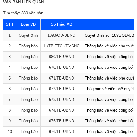
VĂN BẢN LIÊN QUAN
Tìm thấy: 330 văn bản
STT
Loại VB
Số hiệu VB
1
Quyết định
1893/QĐ-UBND
Quyết định số: 1893/QĐ-UBND
2
Thông báo
11/TB-TTCƯDVSNC
Thông báo về việc cho thuê 
3
Thông báo
680/TB-UBND
Thông báo về việc công bố D
4
Thông báo
670/TB-UBND
Thông báo về việc công bố D
5
Thông báo
671/TB-UBND
Thông báo về việc phê duyệt 
6
Thông báo
672/TB-UBND
Thôg báo về việc phê duyệt q
7
Thông báo
673/TB-UBND
Thông báo về việc công bố Da
8
Thông báo
674/TB-UBND
Thông báo về việc công bố D
9
Thông báo
675/TB-UBND
Thông báo về việc công bố D
10
Thông báo
676/TB-UBND
Thông báo về việc công bố t