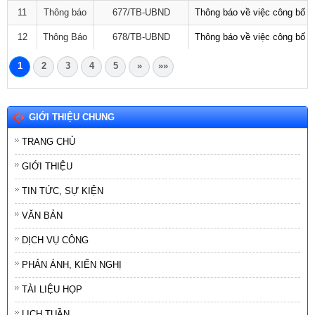
11
Thông báo
677/TB-UBND
Thông báo về việc công bố D
12
Thông Báo
678/TB-UBND
Thông báo về việc công bố D
1
2
3
4
5
»
»»
GIỚI THIỆU CHUNG
TRANG CHỦ
GIỚI THIỆU
TIN TỨC, SỰ KIỆN
VĂN BẢN
DỊCH VỤ CÔNG
PHẢN ÁNH, KIẾN NGHỊ
TÀI LIỆU HỌP
LỊCH TUẦN