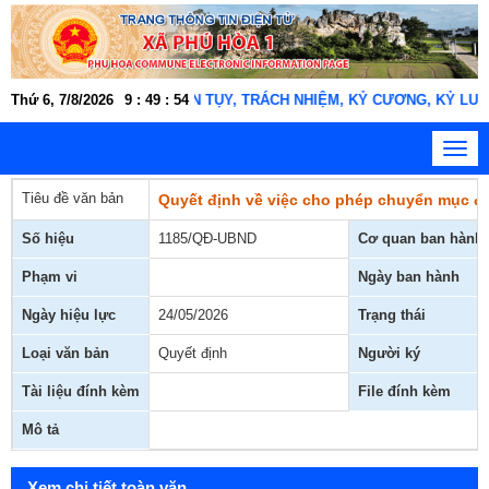
N THIỆN, NGHĨA TÌNH, TẬN TỤY, TRÁCH NHIỆM, KỶ CƯƠNG, KỶ LUẬT" !
Thứ 6, 7/8/2026
9
:
49
:
55
Toggl
navig
Tiêu đề văn bản
Quyết định về việc cho phép chuyển mục đ
Số hiệu
1185/QĐ-UBND
Cơ quan ban hành
Phạm vi
Ngày ban hành
Ngày hiệu lực
24/05/2026
Trạng thái
Loại văn bản
Quyết định
Người ký
Tài liệu đính kèm
File đính kèm
Mô tả
Xem chi tiết toàn văn