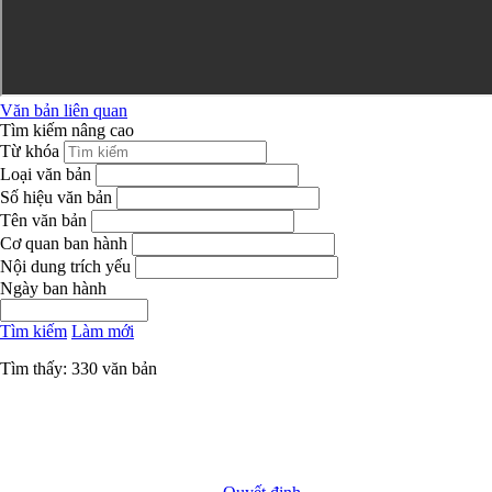
Văn bản liên quan
Tìm kiếm nâng cao
Từ khóa
Loại văn bản
Số hiệu văn bản
Tên văn bản
Cơ quan ban hành
Nội dung trích yếu
Ngày ban hành
Tìm kiếm
Làm mới
Tìm thấy: 330 văn bản
Ngày
Ngày
Cơ
có
hết
quan
Tải
STT
Loại VB
Số hiệu VB
Tên văn bản
hiệu
hiệu
ban
VB
lực
lực
hành