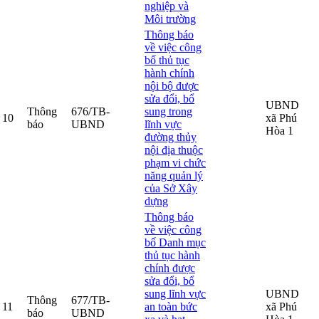
nghiệp và
Môi trường
Thông báo
về việc công
bố thủ tục
hành chính
nội bộ được
sửa đổi, bổ
UBND
Thông
676/TB-
sung trong
10
xã Phú
báo
UBND
lĩnh vực
Hòa 1
đường thủy
nội địa thuộc
phạm vi chức
năng quản lý
của Sở Xây
dựng
Thông báo
về việc công
bố Danh mục
thủ tục hành
chính được
sửa đổi, bổ
sung lĩnh vực
UBND
Thông
677/TB-
11
an toàn bức
xã Phú
báo
UBND