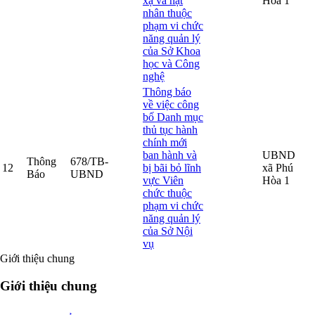
xạ và hạt
Hòa 1
nhân thuộc
phạm vi chức
năng quản lý
của Sở Khoa
học và Công
nghệ
Thông báo
về việc công
bố Danh mục
thủ tục hành
chính mới
ban hành và
UBND
Thông
678/TB-
12
bị bãi bỏ lĩnh
xã Phú
Báo
UBND
vực Viên
Hòa 1
chức thuộc
phạm vi chức
năng quản lý
của Sở Nội
vụ
Giới thiệu chung
Giới thiệu chung