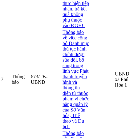
thực hiện tiếp
nhận, trả kết
quả không
phụ thuộc
vào ĐGHC
Thông báo
về việc công
bố Danh mục
thủ tục hành
chính được
sửa đổi, bổ
sung trong
lĩnh vực Phát
UBND
Thông
673/TB-
thanh truyền
7
xã Phú
báo
UBND
hình và
Hòa 1
thông tin
điện tử thuộc
phạm vi chức
năng quản lý
của Sở Văn
hóa, Thể
thao và Du
lịch
Thông báo