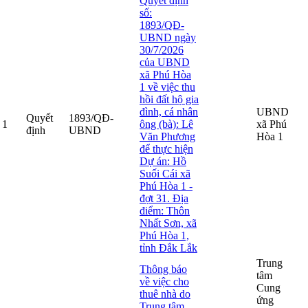
Quyết định
số:
1893/QĐ-
UBND ngày
30/7/2026
của UBND
xã Phú Hòa
1 về việc thu
hồi đất hộ gia
đình, cá nhân
UBND
Quyết
1893/QĐ-
1
ông (bà): Lê
xã Phú
định
UBND
Văn Phương
Hòa 1
để thực hiện
Dự án: Hồ
Suối Cái xã
Phú Hòa 1 -
đợt 31. Địa
điểm: Thôn
Nhất Sơn, xã
Phú Hòa 1,
tỉnh Đắk Lắk
Trung
Thông báo
tâm
về việc cho
Cung
thuê nhà do
ứng
Trung tâm