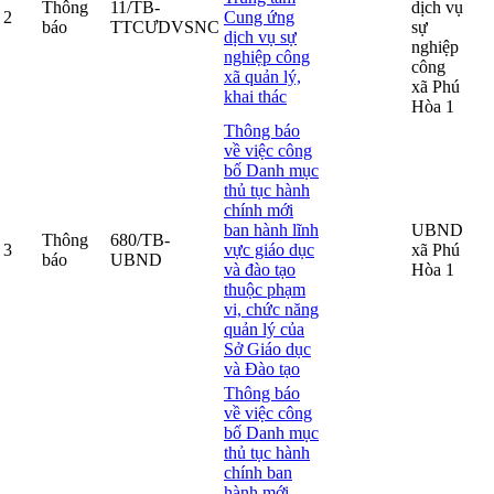
Thông
11/TB-
dịch vụ
2
Cung ứng
báo
TTCƯDVSNC
sự
dịch vụ sự
nghiệp
nghiệp công
công
xã quản lý,
xã Phú
khai thác
Hòa 1
Thông báo
về việc công
bố Danh mục
thủ tục hành
chính mới
ban hành lĩnh
UBND
Thông
680/TB-
3
vực giáo dục
xã Phú
báo
UBND
và đào tạo
Hòa 1
thuộc phạm
vi, chức năng
quản lý của
Sở Giáo dục
và Đào tạo
Thông báo
về việc công
bố Danh mục
thủ tục hành
chính ban
hành mới