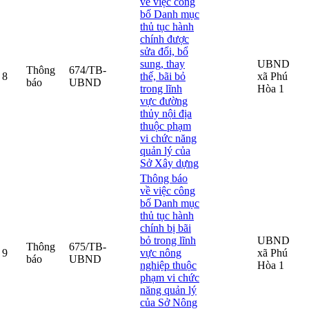
về việc công
bố Danh mục
thủ tục hành
chính được
sửa đổi, bổ
sung, thay
UBND
Thông
674/TB-
8
thế, bãi bỏ
xã Phú
báo
UBND
trong lĩnh
Hòa 1
vực đường
thủy nội địa
thuộc phạm
vi chức năng
quản lý của
Sở Xây dựng
Thông báo
về việc công
bố Danh mục
thủ tục hành
chính bị bãi
bỏ trong lĩnh
UBND
Thông
675/TB-
9
vực nông
xã Phú
báo
UBND
nghiệp thuộc
Hòa 1
phạm vi chức
năng quản lý
của Sở Nông