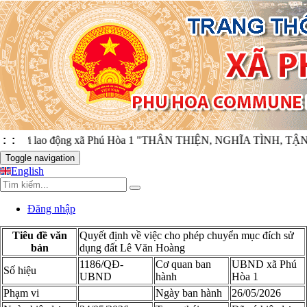
 người lao động xã Phú Hòa 1 "THÂN THIỆN, NGHĨA TÌNH, TẬN
:
:
Toggle navigation
English
Đăng nhập
Tiêu đề văn
Quyết định về việc cho phép chuyển mục đích sử
bản
dụng đất Lê Văn Hoàng
1186/QĐ-
Cơ quan ban
UBND xã Phú
Số hiệu
UBND
hành
Hòa 1
Phạm vi
Ngày ban hành
26/05/2026