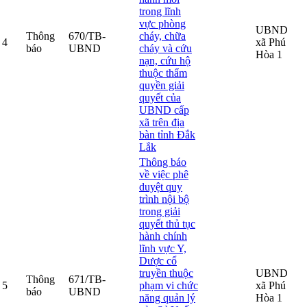
trong lĩnh
vực phòng
UBND
Thông
670/TB-
cháy, chữa
4
xã Phú
báo
UBND
cháy và cứu
Hòa 1
nạn, cứu hộ
thuộc thẩm
quyền giải
quyết của
UBND cấp
xã trên địa
bàn tỉnh Đắk
Lắk
Thông báo
về việc phê
duyệt quy
trình nội bộ
trong giải
quyết thủ tục
hành chính
lĩnh vực Y,
Dược cổ
truyền thuộc
UBND
Thông
671/TB-
5
phạm vi chức
xã Phú
báo
UBND
năng quản lý
Hòa 1