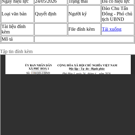
Ngày hiệu lực
24/05/2026
Trạng thái
Đã có hiệu lực
Đào Chu Tấn
Loại văn bản
Quyết định
Người ký
Đông - Phó chủ
tịch UBND
Tài liệu đính
File đính kèm
Tải xuống
kèm
Mô tả
Xem chi tiết toàn văn
Tập tin đính kèm