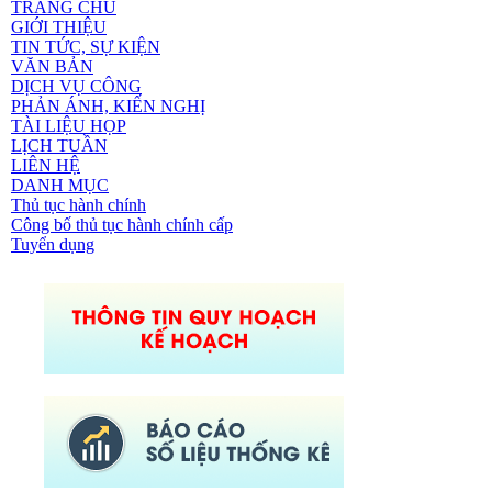
TRANG CHỦ
GIỚI THIỆU
TIN TỨC, SỰ KIỆN
VĂN BẢN
DỊCH VỤ CÔNG
PHẢN ÁNH, KIẾN NGHỊ
TÀI LIỆU HỌP
LỊCH TUẦN
LIÊN HỆ
DANH MỤC
Thủ tục hành chính
Công bố thủ tục hành chính cấp
Tuyển dụng