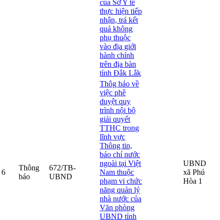
của Sở Y tế
thực hiện tiếp
nhận, trả kết
quả không
phụ thuộc
vào địa giới
hành chính
trên địa bàn
tỉnh Đắk Lắk
Thôg báo về
việc phê
duyệt quy
trình nội bộ
giải quyết
TTHC trong
lĩnh vực
Thông tin,
báo chí nước
ngoài tại Việt
UBND
Thông
672/TB-
6
Nam thuộc
xã Phú
báo
UBND
phạm vi chức
Hòa 1
năng quản lý
nhà nước của
Văn phòng
UBND tỉnh