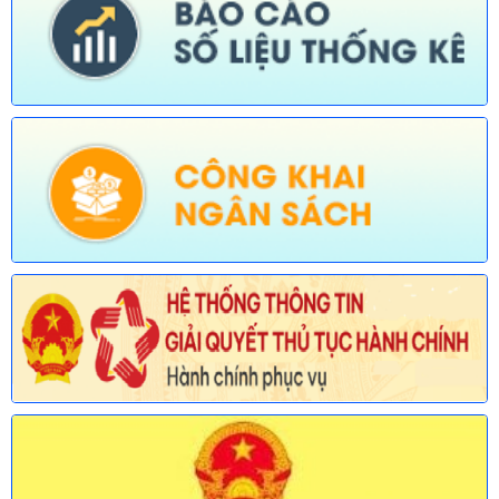
Ngày ban hành: (30/07/2026)
Số:
677/TB-UBND
Tên:
(Thông báo về việc công bố Danh mục thủ tục hành chính
được sửa đổi, bổ sung lĩnh vực an toàn bức xạ và hạt nhân
thuộc phạm vi chức năng quản lý của Sở Khoa học và Công
nghệ)
Ngày ban hành: (30/07/2026)
Số:
678/TB-UBND
Tên:
(Thông báo về việc công bố Danh mục thủ tục hành chính
mới ban hành và bị bãi bỏ lĩnh vực Viên chức thuộc phạm vi
chức năng quản lý của Sở Nội vụ)
Ngày ban hành: (30/07/2026)