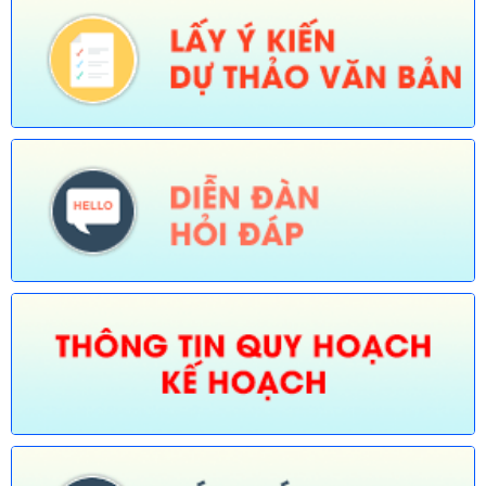
Số:
673/TB-UBND
Tên:
(Thông báo về việc công bố Danh mục thủ tục hành chính
được sửa đổi, bổ sung trong lĩnh vực Phát thanh truyền hình và
thông tin điện tử thuộc phạm vi chức năng quản lý của Sở Văn
hóa, Thể thao và Du lịch)
Ngày ban hành: (30/07/2026)
Số:
674/TB-UBND
Tên:
(Thông báo về việc công bố Danh mục thủ tục hành chính
được sửa đổi, bổ sung, thay thế, bãi bỏ trong lĩnh vực đường
thủy nội địa thuộc phạm vi chức năng quản lý của Sở Xây dựng)
Ngày ban hành: (30/07/2026)
Số:
675/TB-UBND
Tên:
(Thông báo về việc công bố Danh mục thủ tục hành chính
bị bãi bỏ trong lĩnh vực nông nghiệp thuộc phạm vi chức năng
quản lý của Sở Nông nghiệp và Môi trường)
Ngày ban hành: (30/07/2026)
Số:
676/TB-UBND
Tên:
(Thông báo về việc công bố thủ tục hành chính nội bộ
được sửa đổi, bổ sung trong lĩnh vực đường thủy nội địa thuộc
phạm vi chức năng quản lý của Sở Xây dựng)