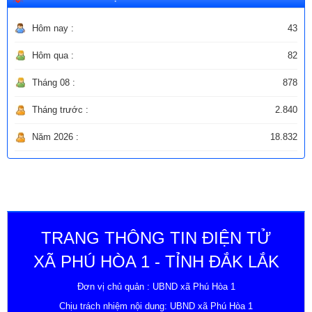
Hôm nay :
43
Hôm qua :
82
Tháng 08 :
878
Tháng trước :
2.840
Năm 2026 :
18.832
TRANG THÔNG TIN ĐIỆN TỬ
XÃ PHÚ HÒA 1 - TỈNH ĐẮK LẮK
Đơn vị chủ quản : UBND xã Phú Hòa 1
Chịu trách nhiệm nội dung: UBND xã Phú Hòa 1