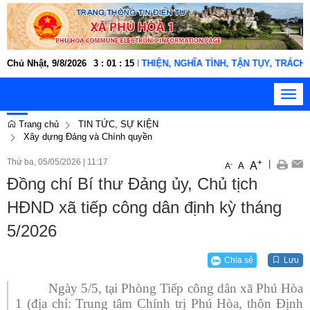
động xã Phú Hòa 1 "THÂN THIỆN, NGHĨA TÌNH, TẬN TỤY, TRÁCH NHIỆM,
Chủ Nhật, 9/8/2026
3
:
01
:
16
Toggl
navig
Trang chủ
TIN TỨC, SỰ KIỆN
Xây dựng Đảng và Chính quyền
Thứ ba, 05/05/2026
|
11:17
+
|
A
-
A
A
Đồng chí Bí thư Đảng ủy, Chủ tịch
HĐND xã tiếp công dân định kỳ tháng
5/2026
Chia sẻ
Lưu
Ngày 5/5, tại Phòng Tiếp công dân xã Phú Hòa
1 (địa chỉ: Trung tâm Chính trị Phú Hòa, thôn Định