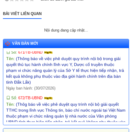
Số:
670/TB-UBND
Tên:
(Thông báo về việc công bố Danh mục thủ tục hành chính
BÀI VIẾT LIÊN QUAN
ban hành mới trong lĩnh vực phòng cháy, chữa cháy và cứu
nạn, cứu hộ thuộc thẩm quyền giải quyết của UBND cấp xã trên
địa bàn tỉnh Đắk Lắk)
Nội dung đang cập nhật...
Ngày ban hành: (30/07/2026)
Số:
671/TB-UBND
VĂN BẢN MỚI
Tên:
(Thông báo về việc phê duyệt quy trình nội bộ trong giải
quyết thủ tục hành chính lĩnh vực Y, Dược cổ truyền thuộc
phạm vi chức năng quản lý của Sở Y tế thực hiện tiếp nhận, trả
kết quả không phụ thuộc vào địa giới hành chính trên địa bàn
tỉnh Đắk Lắk)
Ngày ban hành: (30/07/2026)
Số:
672/TB-UBND
Tên:
(Thôg báo về việc phê duyệt quy trình nội bộ giải quyết
TTHC trong lĩnh vực Thông tin, báo chí nước ngoài tại Việt Nam
thuộc phạm vi chức năng quản lý nhà nước của Văn phòng
UBND tỉnh thực hiện tiếp nhận, trả kết quả không phụ thuộc vào
ĐGHC)
Ngày ban hành: (30/07/2026)