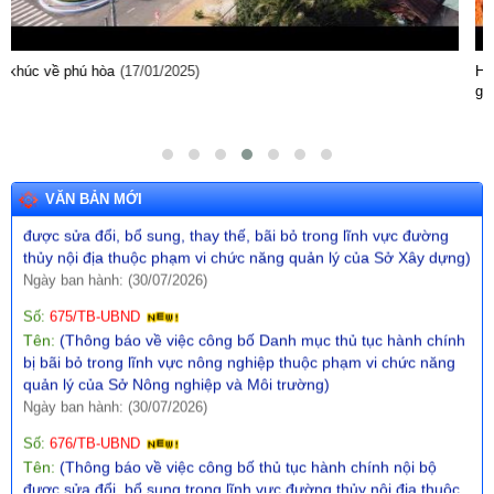
Số:
673/TB-UBND
Tên:
(Thông báo về việc công bố Danh mục thủ tục hành chính
được sửa đổi, bổ sung trong lĩnh vực Phát thanh truyền hình và
Hội thảo khoa học bảo tồn và phát huy giá trị các di tích lịch sử - văn hóa
thông tin điện tử thuộc phạm vi chức năng quản lý của Sở Văn
gắn với phát triển du lịch
(23/10/2024)
hóa, Thể thao và Du lịch)
Ngày ban hành: (30/07/2026)
Số:
674/TB-UBND
Tên:
(Thông báo về việc công bố Danh mục thủ tục hành chính
VĂN BẢN MỚI
được sửa đổi, bổ sung, thay thế, bãi bỏ trong lĩnh vực đường
thủy nội địa thuộc phạm vi chức năng quản lý của Sở Xây dựng)
Ngày ban hành: (30/07/2026)
Số:
675/TB-UBND
Tên:
(Thông báo về việc công bố Danh mục thủ tục hành chính
bị bãi bỏ trong lĩnh vực nông nghiệp thuộc phạm vi chức năng
quản lý của Sở Nông nghiệp và Môi trường)
Ngày ban hành: (30/07/2026)
Số:
676/TB-UBND
Tên:
(Thông báo về việc công bố thủ tục hành chính nội bộ
được sửa đổi, bổ sung trong lĩnh vực đường thủy nội địa thuộc
phạm vi chức năng quản lý của Sở Xây dựng)