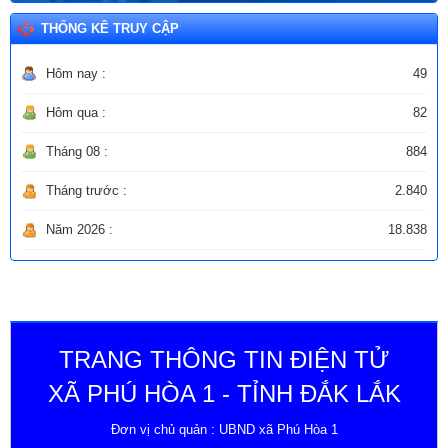
THỐNG KÊ TRUY CẬP
Hôm nay :
49
Hôm qua :
82
Tháng 08 :
884
Tháng trước :
2.840
Năm 2026 :
18.838
TRANG THÔNG TIN ĐIỆN TỬ
XÃ PHÚ HÒA 1 - TỈNH ĐẮK LẮK
Đơn vị chủ quản : UBND xã Phú Hòa 1