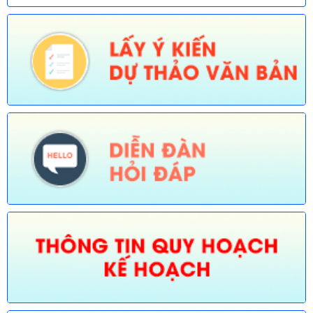
Ngày ban hành: (30/07/2026)
Số:
677/TB-UBND
Tên:
(Thông báo về việc công bố Danh mục thủ tục hành chính
được sửa đổi, bổ sung lĩnh vực an toàn bức xạ và hạt nhân
thuộc phạm vi chức năng quản lý của Sở Khoa học và Công
nghệ)
Ngày ban hành: (30/07/2026)
Số:
678/TB-UBND
Tên:
(Thông báo về việc công bố Danh mục thủ tục hành chính
mới ban hành và bị bãi bỏ lĩnh vực Viên chức thuộc phạm vi
chức năng quản lý của Sở Nội vụ)
Ngày ban hành: (30/07/2026)