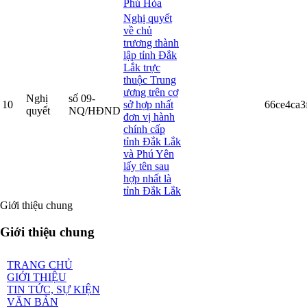
Phú Hòa
Nghị quyết
về chủ
trương thành
lập tỉnh Đắk
Lắk trực
thuộc Trung
ương trên cơ
Nghị
số 09-
10
sở hợp nhất
66ce4ca3
quyết
NQ/HĐND
đơn vị hành
chính cấp
tỉnh Đắk Lắk
và Phú Yên
lấy tên sau
hợp nhất là
tỉnh Đắk Lắk
Giới thiệu chung
Giới thiệu chung
TRANG CHỦ
GIỚI THIỆU
TIN TỨC, SỰ KIỆN
VĂN BẢN