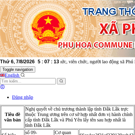
Thứ 6, 7/8/2026
Cán bộ, công chức, viên chức, người lao động xã 
5
:
07
:
14
Toggle navigation
English
Đăng nhập
Nghị quyết về chủ trương thành lập tỉnh Đắk Lắk trực
Tiêu đề
thuộc Trung ương trên cơ sở hợp nhất đơn vị hành chính
văn bản
cấp tỉnh Đắk Lắk và Phú Yên lấy tên sau hợp nhất là
tỉnh Đắk Lắk
số 09-
Cơ quan