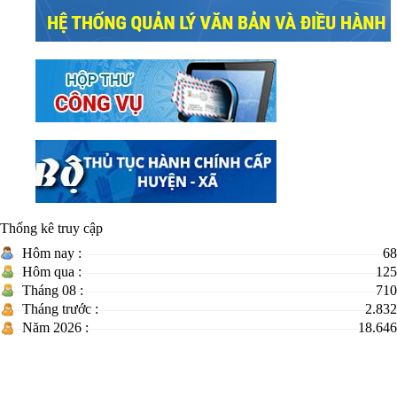
Thống kê truy cập
Hôm nay :
68
Hôm qua :
125
Tháng 08 :
710
Tháng trước :
2.832
Năm 2026 :
18.646
TRANG THÔNG TIN ĐIỆN TỬ XÃ PHÚ HÒA 1 -
TỈNH ĐẮK LẮK