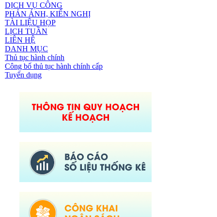
DỊCH VỤ CÔNG
PHẢN ÁNH, KIẾN NGHỊ
TÀI LIỆU HỌP
LỊCH TUẦN
LIÊN HỆ
DANH MỤC
Thủ tục hành chính
Công bố thủ tục hành chính cấp
Tuyển dụng