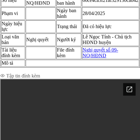
Số hiệu
66ce4ca3f21af329130cab42
NQ/HĐND
ban hành
Ngày ban
Phạm vi
28/04/2025
hành
Ngày hiệu
Trạng thái
Đã có hiệu lực
lực
Loại văn
Lê Ngọc Tính - Chủ tịch
Nghị quyết
Người ký
bản
HĐND huyện
Tài liệu
File đính
Nghị quyết số 09-
đính kèm
kèm
NQ/HĐND
Mô tả
Xem chi tiết toàn văn
Tập tin đính kèm