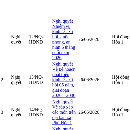
Số hiệu
Ngày có
hết
STT
Loại VB
Tên văn bản
Cơ q
VB
hiệu lực
hiệu
lực
Nghị quyết
Nhiệm vụ
kinh tế - xã
Nghị
12/NQ-
hội, quốc
Hội đồng
1
26/06/2026
quyết
HĐND
phòng, an
Hòa 1
ninh 6 tháng
cuối năm
2026
Nghị quyết
Về kế hoạch
phát triển
Nghị
13/NQ-
Hội đồng
2
kinh tế - xã
26/06/2026
quyết
HĐND
Hòa 1
hội 05 năm,
giai đoạn
2026 – 2030
Nghị quyết
Về sắp xếp
Nghị
14/NQ-
Hội đồng
3
các thôn trên
26/06/2026
quyết
HĐND
Hòa 1
địa bàn xã
Phú Hòa 1
Nghị quyết