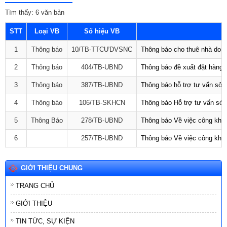
Tìm thấy: 6 văn bản
STT
Loại VB
Số hiệu VB
1
Thông báo
10/TB-TTCƯDVSNC
Thông báo cho thuê nhà do T
2
Thông báo
404/TB-UBND
Thông báo đề xuất đặt hàng,
3
Thông báo
387/TB-UBND
Thông báo hỗ trợ tư vấn sở 
4
Thông báo
106/TB-SKHCN
Thông báo Hỗ trợ tư vấn sở 
5
Thông Báo
278/TB-UBND
Thông báo Về việc công khai
6
257/TB-UBND
Thông báo Về việc công khai
GIỚI THIỆU CHUNG
TRANG CHỦ
GIỚI THIỆU
TIN TỨC, SỰ KIỆN