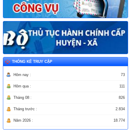
THỐNG KÊ TRUY CẬP
Hôm nay :
73
Hôm qua :
111
Tháng 08 :
826
Tháng trước :
2.834
Năm 2026 :
18.774