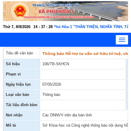
chức, người lao động xã Phú Hòa 1 "THÂN THIỆN, NGHĨA TÌNH, TẬN T
Thứ 7, 8/8/2026
14
:
37
:
28
Toggl
navig
Tiêu đề văn bản
Thông báo Hỗ trợ tư vấn sở hữu trí tuệ, ch
Số hiệu
106/TB-SKHCN
C
Phạm vi
N
Ngày hiệu lực
07/05/2026
T
Loại văn bản
Thông báo
N
Tài liệu đính kèm
F
Nơi nhận
Các DNNVV trên địa bàn tỉnh
Mô tả
Sở Khoa học và Công nghệ thông báo nội dung hỗ 