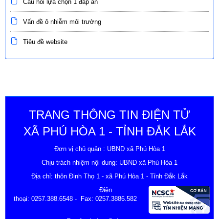
Câu hỏi lựa chọn 1 đáp án
Vấn đề ô nhiễm môi trường
Tiêu đề website
TRANG THÔNG TIN ĐIỆN TỬ
XÃ PHÚ HÒA 1 - TỈNH ĐẮK LẮK
Đơn vị chủ quản : UBND xã Phú Hòa 1
Chịu trách nhiệm nội dung: UBND xã Phú Hòa 1
Địa chỉ: thôn Định Thọ 1 - xã Phú Hòa 1 - Tỉnh Đắk Lắk
Điện
thoại:
0257.388.6548
- Fax: 0257.3886.582