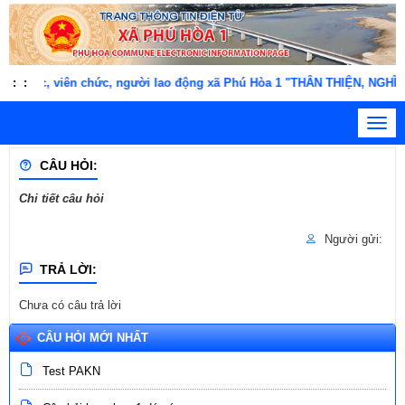
ng chức, viên chức, người lao động xã Phú Hòa 1 "THÂN THIỆN, NGH
:
:
Toggl
navig
CÂU HỎI:
Chi tiết câu hỏi
Người gửi:
TRẢ LỜI:
Chưa có câu trả lời
CÂU HỎI MỚI NHẤT
Test PAKN