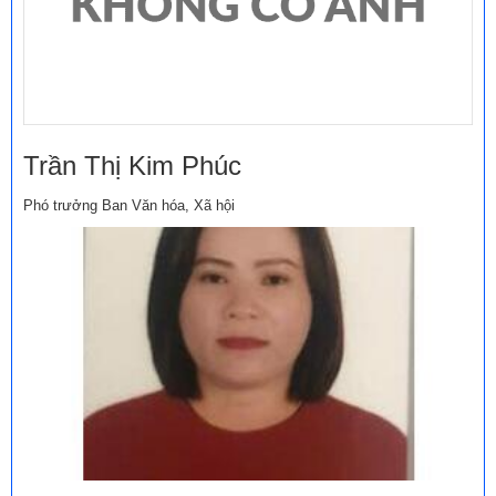
Trần Thị Kim Phúc
Phó trưởng Ban Văn hóa, Xã hội
Số:
1893/QĐ-UBND
Tên:
(Quyết định số: 1893/QĐ-UBND ngày 30/7/2026 của
UBND xã Phú Hòa 1 về việc thu hồi đất hộ gia đình, cá nhân
ông (bà): Lê Văn Phương để thực hiện Dự án: Hồ Suối Cái xã
Phú Hòa 1 - đợt 31. Địa điểm: Thôn Nhất Sơn, xã Phú Hòa 1,
tỉnh Đắk Lắk)
Ngày ban hành: (31/07/2026)
Số:
11/TB-TTCƯDVSNC
Tên:
(Thông báo về việc cho thuê nhà do Trung tâm Cung ứng
dịch vụ sự nghiệp công xã quản lý, khai thác)
Ngày ban hành: (31/07/2026)