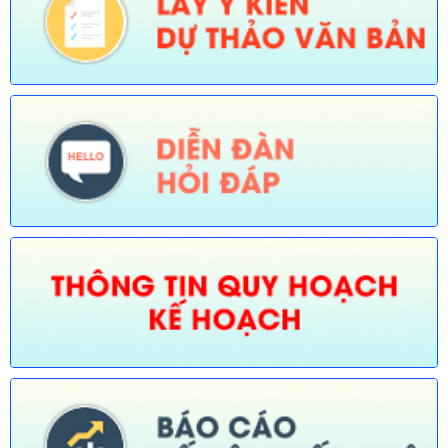
Tên:
(Thôg báo về việc phê duyệt quy trình nội bộ giải quyết
TTHC trong lĩnh vực Thông tin, báo chí nước ngoài tại Việt Nam
thuộc phạm vi chức năng quản lý nhà nước của Văn phòng
UBND tỉnh thực hiện tiếp nhận, trả kết quả không phụ thuộc vào
ĐGHC)
Ngày ban hành: (30/07/2026)
Số:
673/TB-UBND
Tên:
(Thông báo về việc công bố Danh mục thủ tục hành chính
được sửa đổi, bổ sung trong lĩnh vực Phát thanh truyền hình và
thông tin điện tử thuộc phạm vi chức năng quản lý của Sở Văn
hóa, Thể thao và Du lịch)
Ngày ban hành: (30/07/2026)
Số:
674/TB-UBND
Tên:
(Thông báo về việc công bố Danh mục thủ tục hành chính
được sửa đổi, bổ sung, thay thế, bãi bỏ trong lĩnh vực đường
thủy nội địa thuộc phạm vi chức năng quản lý của Sở Xây dựng)
Ngày ban hành: (30/07/2026)
Số:
675/TB-UBND
Tên:
(Thông báo về việc công bố Danh mục thủ tục hành chính
bị bãi bỏ trong lĩnh vực nông nghiệp thuộc phạm vi chức năng