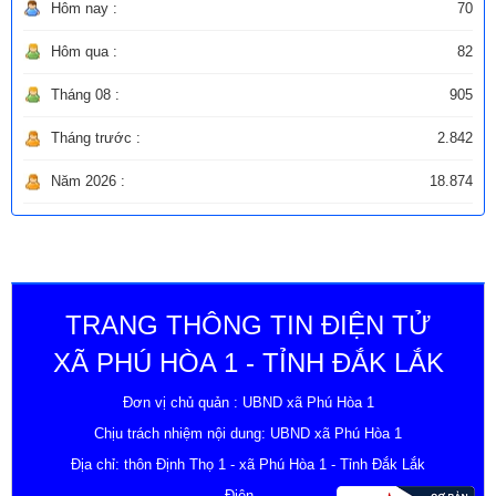
Hôm nay :
70
Hôm qua :
82
Tháng 08 :
905
Tháng trước :
2.842
Năm 2026 :
18.874
TRANG THÔNG TIN ĐIỆN TỬ
XÃ PHÚ HÒA 1 - TỈNH ĐẮK LẮK
Đơn vị chủ quản : UBND xã Phú Hòa 1
Chịu trách nhiệm nội dung: UBND xã Phú Hòa 1
Địa chỉ: thôn Định Thọ 1 - xã Phú Hòa 1 - Tỉnh Đắk Lắk
Điện