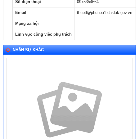
Số điện thoại
0975354664
Email
thuptl@phuhoa1.daklak.gov.vn
Mạng xã hội
Lĩnh vực công việc phụ trách
NHÂN SỰ KHÁC