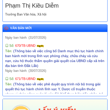
Phạm Thị Kiều Diễm
Số:
680/TB-UBND
Tên:
(Thông báo về việc công bố Danh mục thủ tục hành chính
Trưởng Ban Văn hóa, Xã hội
mới ban hành lĩnh vực giáo dục và đào tạo thuộc phạm vi, chức
năng quản lý của Sở Giáo dục và Đào tạo)
VĂN BẢN MỚI
Ngày ban hành: (31/07/2026)
Số:
670/TB-UBND
Tên:
(Thông báo về việc công bố Danh mục thủ tục hành chính
ban hành mới trong lĩnh vực phòng cháy, chữa cháy và cứu
nạn, cứu hộ thuộc thẩm quyền giải quyết của UBND cấp xã trên
địa bàn tỉnh Đắk Lắk)
Ngày ban hành: (30/07/2026)
Số:
671/TB-UBND
Tên:
(Thông báo về việc phê duyệt quy trình nội bộ trong giải
quyết thủ tục hành chính lĩnh vực Y, Dược cổ truyền thuộc
phạm vi chức năng quản lý của Sở Y tế thực hiện tiếp nhận, trả
kết quả không phụ thuộc vào địa giới hành chính trên địa bàn
tỉnh Đắk Lắk)
Ngày ban hành: (30/07/2026)
Số:
672/TB-UBND