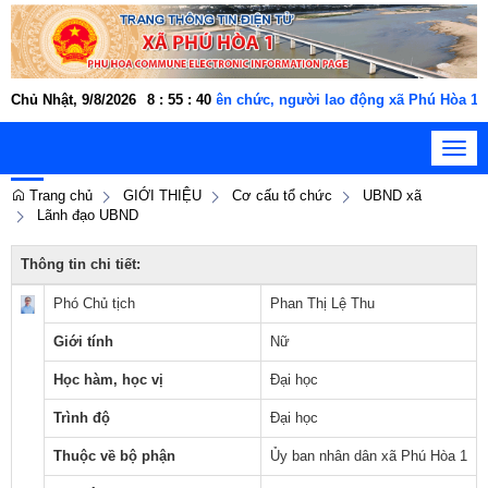
Cán bộ, công chức, viên chức, người lao động xã Phú Hòa 1 "THÂN 
Chủ Nhật, 9/8/2026
8
:
55
:
41
Toggl
navig
Trang chủ
GIỚI THIỆU
Cơ cấu tổ chức
UBND xã
Lãnh đạo UBND
Thông tin chi tiết:
Phó Chủ tịch
Phan Thị Lệ Thu
Giới tính
Nữ
Học hàm, học vị
Đại học
Trình độ
Đại học
Thuộc về bộ phận
Ủy ban nhân dân xã Phú Hòa 1