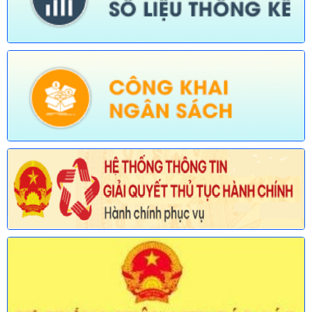
quản lý của Sở Nông nghiệp và Môi trường)
Ngày ban hành: (30/07/2026)
Số:
676/TB-UBND
Tên:
(Thông báo về việc công bố thủ tục hành chính nội bộ
được sửa đổi, bổ sung trong lĩnh vực đường thủy nội địa thuộc
phạm vi chức năng quản lý của Sở Xây dựng)
Ngày ban hành: (30/07/2026)
Số:
677/TB-UBND
Tên:
(Thông báo về việc công bố Danh mục thủ tục hành chính
được sửa đổi, bổ sung lĩnh vực an toàn bức xạ và hạt nhân
thuộc phạm vi chức năng quản lý của Sở Khoa học và Công
nghệ)
Ngày ban hành: (30/07/2026)
Số:
678/TB-UBND
Tên:
(Thông báo về việc công bố Danh mục thủ tục hành chính
mới ban hành và bị bãi bỏ lĩnh vực Viên chức thuộc phạm vi
chức năng quản lý của Sở Nội vụ)
Ngày ban hành: (30/07/2026)