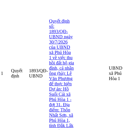
Số hiệu
Ngày có
hết
quan
Tả
STT
Loại VB
Tên văn bản
VB
hiệu lực
hiệu
ban
V
lực
hành
Quyết định
số:
1893/QĐ-
UBND ngày
30/7/2026
của UBND
xã Phú Hòa
1 về việc thu
hồi đất hộ gia
đình, cá nhân
UBND
Quyết
1893/QĐ-
1
ông (bà): Lê
xã Phú
định
UBND
Văn Phương
Hòa 1
để thực hiện
Dự án: Hồ
Suối Cái xã
Phú Hòa 1 -
đợt 31. Địa
điểm: Thôn
Nhất Sơn, xã
Phú Hòa 1,
tỉnh Đắk Lắk