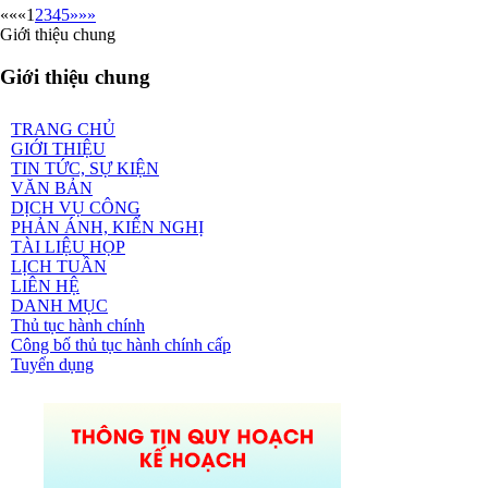
««
«
1
2
3
4
5
»
»»
Giới thiệu chung
Giới thiệu chung
TRANG CHỦ
GIỚI THIỆU
TIN TỨC, SỰ KIỆN
VĂN BẢN
DỊCH VỤ CÔNG
PHẢN ÁNH, KIẾN NGHỊ
TÀI LIỆU HỌP
LỊCH TUẦN
LIÊN HỆ
DANH MỤC
Thủ tục hành chính
Công bố thủ tục hành chính cấp
Tuyển dụng