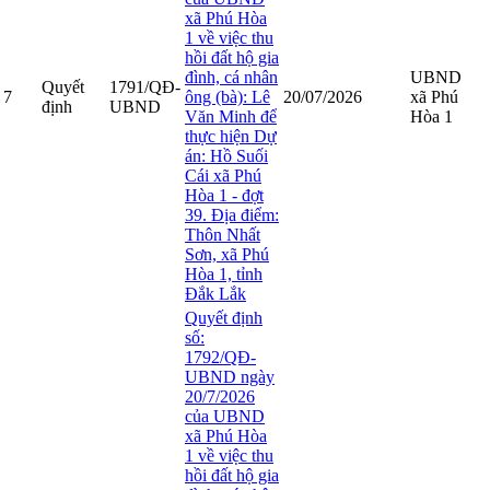
xã Phú Hòa
1 về việc thu
hồi đất hộ gia
đình, cá nhân
UBND
Quyết
1791/QĐ-
7
ông (bà): Lê
20/07/2026
xã Phú
định
UBND
Văn Minh để
Hòa 1
thực hiện Dự
án: Hồ Suối
Cái xã Phú
Hòa 1 - đợt
39. Địa điểm:
Thôn Nhất
Sơn, xã Phú
Hòa 1, tỉnh
Đắk Lắk
Quyết định
số:
1792/QĐ-
UBND ngày
20/7/2026
của UBND
xã Phú Hòa
1 về việc thu
hồi đất hộ gia