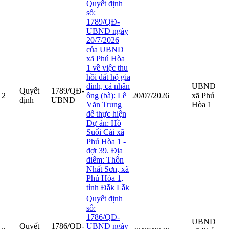
Quyết định
số:
1789/QĐ-
UBND ngày
20/7/2026
của UBND
xã Phú Hòa
1 về việc thu
hồi đất hộ gia
đình, cá nhân
UBND
Quyết
1789/QĐ-
2
ông (bà): Lê
20/07/2026
xã Phú
định
UBND
Văn Trung
Hòa 1
để thực hiện
Dự án: Hồ
Suối Cái xã
Phú Hòa 1 -
đợt 39. Địa
điểm: Thôn
Nhất Sơn, xã
Phú Hòa 1,
tỉnh Đắk Lắk
Quyết định
số:
1786/QĐ-
UBND
Quyết
1786/QĐ-
UBND ngày