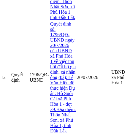
điểm: Thôn
Nhất Sơn, xã
Phú Hòa 1,
tỉnh Đắk Lắk
Quyết định
số:
1796/QĐ-
UBND ngày
20/7/2026
của UBND
xã Phú Hòa
1 về việc thu
hồi đất hộ gia
đình, cá nhân
UBND
Quyết
1796/QĐ-
12
ông (bà): Lê
20/07/2026
xã Phú
định
UBND
Văn Hiếu để
Hòa 1
thực hiện Dự
án: Hồ Suối
Cái xã Phú
Hòa 1 - đợt
39. Địa điểm:
Thôn Nhất
Sơn, xã Phú
Hòa 1, tỉnh
Đắk Lắk