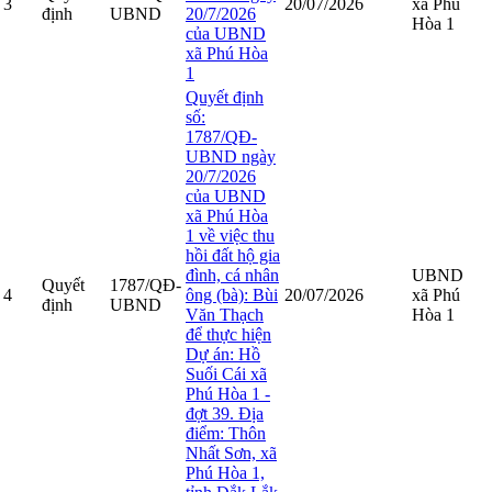
3
20/07/2026
xã Phú
định
UBND
20/7/2026
Hòa 1
của UBND
xã Phú Hòa
1
Quyết định
số:
1787/QĐ-
UBND ngày
20/7/2026
của UBND
xã Phú Hòa
1 về việc thu
hồi đất hộ gia
đình, cá nhân
UBND
Quyết
1787/QĐ-
4
ông (bà): Bùi
20/07/2026
xã Phú
định
UBND
Văn Thạch
Hòa 1
để thực hiện
Dự án: Hồ
Suối Cái xã
Phú Hòa 1 -
đợt 39. Địa
điểm: Thôn
Nhất Sơn, xã
Phú Hòa 1,