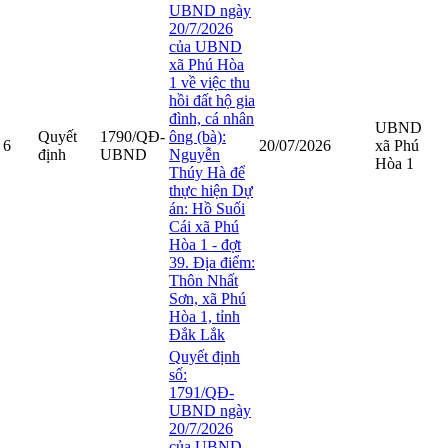
UBND ngày
20/7/2026
của UBND
xã Phú Hòa
1 về việc thu
hồi đất hộ gia
đình, cá nhân
UBND
Quyết
1790/QĐ-
ông (bà):
6
20/07/2026
xã Phú
định
UBND
Nguyễn
Hòa 1
Thúy Hà để
thực hiện Dự
án: Hồ Suối
Cái xã Phú
Hòa 1 - đợt
39. Địa điểm:
Thôn Nhất
Sơn, xã Phú
Hòa 1, tỉnh
Đắk Lắk
Quyết định
số:
1791/QĐ-
UBND ngày
20/7/2026
của UBND