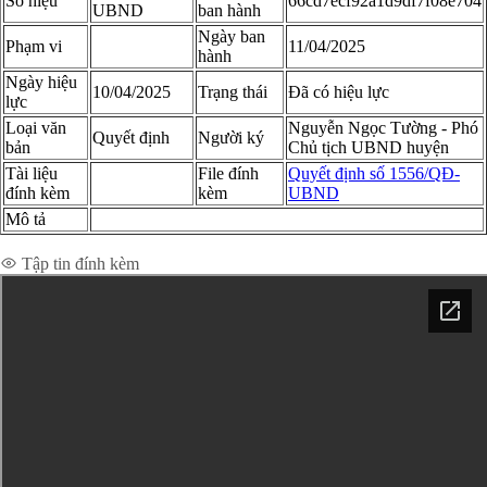
Số hiệu
66cd7ecf92a1d9df7f08e704
UBND
ban hành
Ngày ban
Phạm vi
11/04/2025
hành
Ngày hiệu
10/04/2025
Trạng thái
Đã có hiệu lực
lực
Loại văn
Nguyễn Ngọc Tường - Phó
Quyết định
Người ký
bản
Chủ tịch UBND huyện
Tài liệu
File đính
Quyết định số 1556/QĐ-
đính kèm
kèm
UBND
Mô tả
Xem chi tiết toàn văn
Tập tin đính kèm