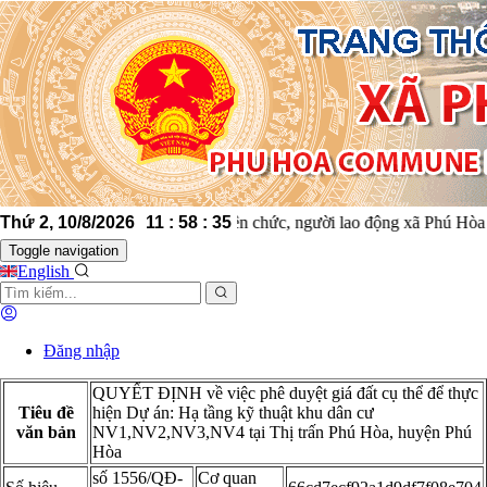
Thứ 2, 10/8/2026
Cán bộ, công chức, viên chức, người lao động xã Phú 
11
:
58
:
35
Toggle navigation
English
Đăng nhập
QUYẾT ĐỊNH về việc phê duyệt giá đất cụ thể để thực
Tiêu đề
hiện Dự án: Hạ tầng kỹ thuật khu dân cư
văn bản
NV1,NV2,NV3,NV4 tại Thị trấn Phú Hòa, huyện Phú
Hòa
số 1556/QĐ-
Cơ quan