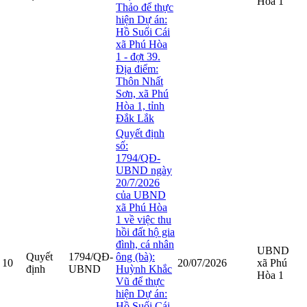
Hòa 1
Thảo để thực
hiện Dự án:
Hồ Suối Cái
xã Phú Hòa
1 - đợt 39.
Địa điểm:
Thôn Nhất
Sơn, xã Phú
Hòa 1, tỉnh
Đắk Lắk
Quyết định
số:
1794/QĐ-
UBND ngày
20/7/2026
của UBND
xã Phú Hòa
1 về việc thu
hồi đất hộ gia
đình, cá nhân
UBND
Quyết
1794/QĐ-
ông (bà):
10
20/07/2026
xã Phú
định
UBND
Huỳnh Khắc
Hòa 1
Vũ để thực
hiện Dự án:
Hồ Suối Cái