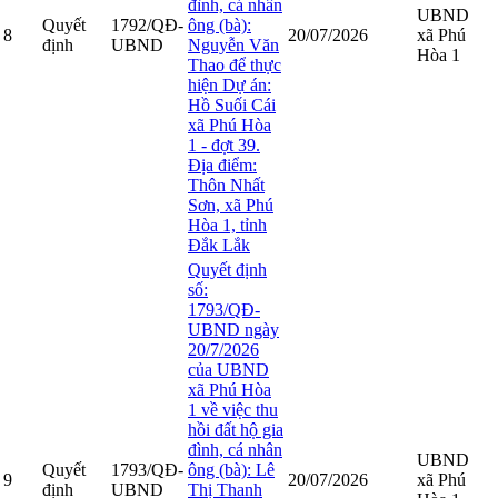
đình, cá nhân
UBND
Quyết
1792/QĐ-
ông (bà):
8
20/07/2026
xã Phú
định
UBND
Nguyễn Văn
Hòa 1
Thao để thực
hiện Dự án:
Hồ Suối Cái
xã Phú Hòa
1 - đợt 39.
Địa điểm:
Thôn Nhất
Sơn, xã Phú
Hòa 1, tỉnh
Đắk Lắk
Quyết định
số:
1793/QĐ-
UBND ngày
20/7/2026
của UBND
xã Phú Hòa
1 về việc thu
hồi đất hộ gia
đình, cá nhân
UBND
Quyết
1793/QĐ-
ông (bà): Lê
9
20/07/2026
xã Phú
định
UBND
Thị Thanh