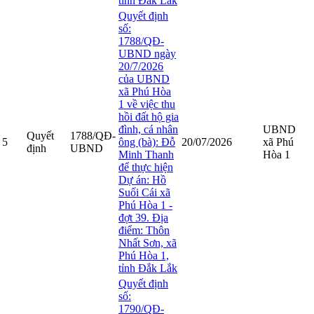
tỉnh Đắk Lắk
Quyết định
số:
1788/QĐ-
UBND ngày
20/7/2026
của UBND
xã Phú Hòa
1 về việc thu
hồi đất hộ gia
đình, cá nhân
UBND
Quyết
1788/QĐ-
5
ông (bà): Đỗ
20/07/2026
xã Phú
định
UBND
Minh Thanh
Hòa 1
để thực hiện
Dự án: Hồ
Suối Cái xã
Phú Hòa 1 -
đợt 39. Địa
điểm: Thôn
Nhất Sơn, xã
Phú Hòa 1,
tỉnh Đắk Lắk
Quyết định
số:
1790/QĐ-