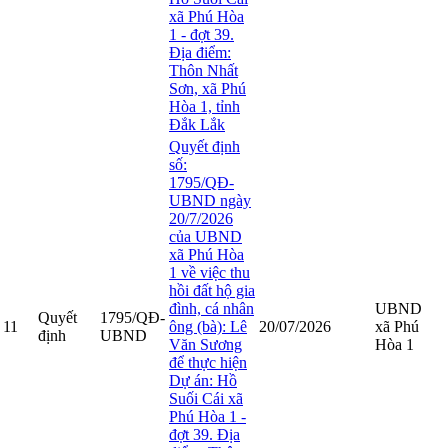
xã Phú Hòa
1 - đợt 39.
Địa điểm:
Thôn Nhất
Sơn, xã Phú
Hòa 1, tỉnh
Đắk Lắk
Quyết định
số:
1795/QĐ-
UBND ngày
20/7/2026
của UBND
xã Phú Hòa
1 về việc thu
hồi đất hộ gia
đình, cá nhân
UBND
Quyết
1795/QĐ-
11
ông (bà): Lê
20/07/2026
xã Phú
định
UBND
Văn Sương
Hòa 1
để thực hiện
Dự án: Hồ
Suối Cái xã
Phú Hòa 1 -
đợt 39. Địa