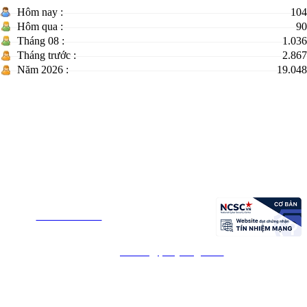
Hôm nay :
104
Hôm qua :
90
Tháng 08 :
1.036
Tháng trước :
2.867
Năm 2026 :
19.048
TRANG THÔNG TIN ĐIỆN TỬ XÃ PHÚ HÒA 1 -
TỈNH ĐẮK LẮK
Đơn vị chủ quản : UBND xã Phú Hòa 1
Chịu trách nhiệm nội dung: UBND xã Phú Hòa 1
Địa chỉ: thôn Định Thọ 1 - xã Phú Hòa 1 - Tỉnh Đắk Lắk
Điện
thoại:
0257.388.6548
- Fax: 0257.3886.582
Email:
phuhoa@phuyen.gov.vn
©Bản quyền thuộc Trang Thông tin điện tử xã Phú Hòa .
Ghi rõ nguồn "Trang Thông tin điện tử xã Phú Hòa 1"