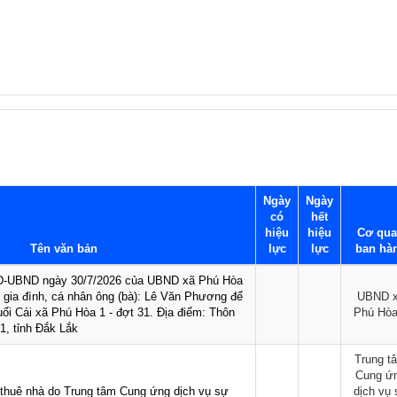
Ngày
Ngày
có
hết
hiệu
hiệu
Cơ qu
Tên văn bản
lực
lực
ban hà
QĐ-UBND ngày 30/7/2026 của UBND xã Phú Hòa
hộ gia đình, cá nhân ông (bà): Lê Văn Phương để
UBND 
ối Cái xã Phú Hòa 1 - đợt 31. Địa điểm: Thôn
Phú Hòa
1, tỉnh Đắk Lắk
Trung t
Cung ứ
 thuê nhà do Trung tâm Cung ứng dịch vụ sự
dịch vụ