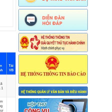
an
Tải
nh
VB
xã
 1
âm
ng
 sự