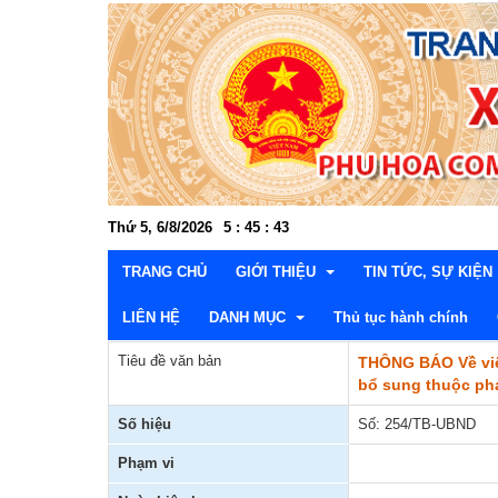
Thứ 5, 6/8/2026
5
:
45
:
44
TRANG CHỦ
GIỚI THIỆU
TIN TỨC, SỰ KIỆN
LIÊN HỆ
DANH MỤC
Thủ tục hành chính
Tiêu đề văn bản
THÔNG BÁO Về việ
Cơ cấu tổ chức
Đảng ủy
Văn hóa xã hội - Kh
Thườn
bổ sung thuộc ph
Lễ hội và di tích lịch sử
Hội đồng nhân dân
Kinh tế - Nông nghiệ
Văn p
Thườn
Lấy ý kiến dự thảo văn bản
Số hiệu
Số: 254/TB-UBND
Danh lam, thắng cảnh
UBND xã
Xây dựng Đảng và C
Ban x
Ban Ki
Lãnh 
Thông tin quy hoạch, kế hoạch
Phạm vi