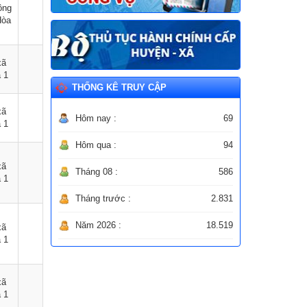
ông
Hòa
xã
 1
THỐNG KÊ TRUY CẬP
xã
Hôm nay :
69
 1
Hôm qua :
94
xã
Tháng 08 :
586
 1
Tháng trước :
2.831
Năm 2026 :
18.519
xã
 1
xã
 1