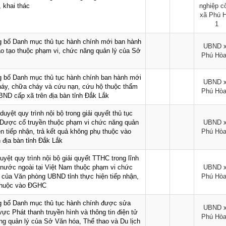
 khai thác
nghiệp c
xã Phú 
1
g bố Danh mục thủ tục hành chính mới ban hành
UBND 
ào tạo thuộc phạm vi, chức năng quản lý của Sở
Phú Hòa
g bố Danh mục thủ tục hành chính ban hành mới
UBND 
cháy, chữa cháy và cứu nạn, cứu hộ thuộc thẩm
Phú Hòa
BND cấp xã trên địa bàn tỉnh Đắk Lắk
uyệt quy trình nội bộ trong giải quyết thủ tục
, Dược cổ truyền thuộc phạm vi chức năng quản
UBND 
n tiếp nhận, trả kết quả không phụ thuộc vào
Phú Hòa
n địa bàn tỉnh Đắk Lắk
yệt quy trình nội bộ giải quyết TTHC trong lĩnh
 nước ngoài tại Việt Nam thuộc phạm vi chức
UBND 
 của Văn phòng UBND tỉnh thực hiện tiếp nhận,
Phú Hòa
 thuộc vào ĐGHC
g bố Danh mục thủ tục hành chính được sửa
UBND 
 vực Phát thanh truyền hình và thông tin điện tử
Phú Hòa
g quản lý của Sở Văn hóa, Thể thao và Du lịch