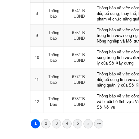
Thông báo về việc côn
Thông
674/TB-
8
đổi, bổ sung, thay thế,
báo
UBND
phạm vi chức năng qu
Thông báo về việc công
Thông
675/TB-
9
trong lĩnh vực nông ng
báo
UBND
Nông nghiệp và Môi tr
Thông báo về việc công
Thông
676/TB-
10
sung trong lĩnh vực đư
báo
UBND
lý của Sở Xây dựng
Thông báo về việc côn
Thông
677/TB-
11
đổi, bổ sung lĩnh vực 
báo
UBND
năng quản lý của Sở K
Thông báo về việc côn
Thông
678/TB-
12
và bị bãi bỏ lĩnh vực 
Báo
UBND
Sở Nội vụ
1
2
3
4
5
»
»»