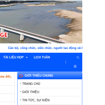
n bộ, công chức, viên chức, người lao động xã Phú Hòa 1 "THÂN THI
TÀI LIỆU HỌP
LỊCH TUẦN
GIỚI THIỆU CHUNG
ửa đổi,
n nghị
TÀI LIỆU HỌP HĐND
TRANG CHỦ
ị
TÀI LIỆU HỌP UBND
GIỚI THIỆU
GIẤY MỜI
TIN TỨC, SỰ KIỆN