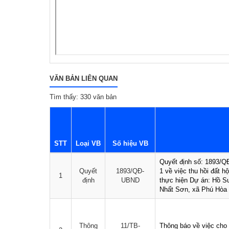
VĂN BẢN LIÊN QUAN
Tìm thấy: 330 văn bản
STT
Loại VB
Số hiệu VB
Quyết định số: 1893/
Quyết
1893/QĐ-
1 về việc thu hồi đất 
1
định
UBND
thực hiện Dự án: Hồ Su
Nhất Sơn, xã Phú Hòa 
Thông
11/TB-
Thông báo về việc cho