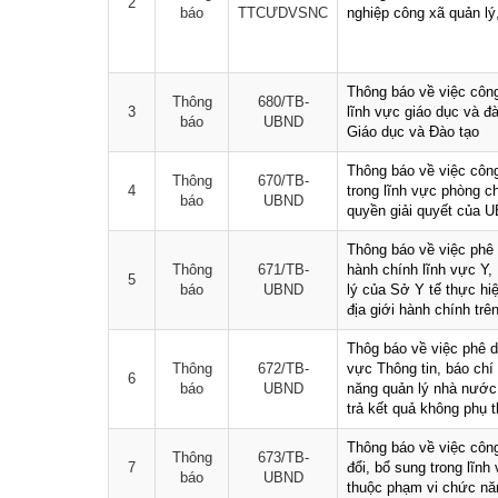
2
báo
TTCƯDVSNC
nghiệp công xã quản lý,
Thông báo về việc côn
Thông
680/TB-
3
lĩnh vực giáo dục và đ
báo
UBND
Giáo dục và Đào tạo
Thông báo về việc côn
Thông
670/TB-
4
trong lĩnh vực phòng 
báo
UBND
quyền giải quyết của U
Thông báo về việc phê d
Thông
671/TB-
hành chính lĩnh vực Y
5
báo
UBND
lý của Sở Y tế thực hiệ
địa giới hành chính trê
Thôg báo về việc phê du
Thông
672/TB-
vực Thông tin, báo chí
6
báo
UBND
năng quản lý nhà nước
trả kết quả không phụ
Thông báo về việc côn
Thông
673/TB-
7
đổi, bổ sung trong lĩnh
báo
UBND
thuộc phạm vi chức năn