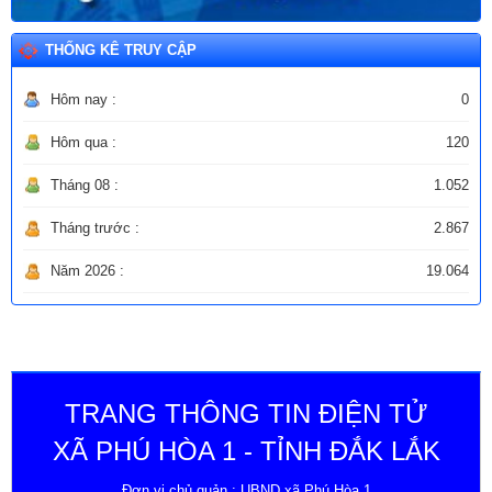
THỐNG KÊ TRUY CẬP
Hôm nay :
0
Hôm qua :
120
Tháng 08 :
1.052
Tháng trước :
2.867
Năm 2026 :
19.064
TRANG THÔNG TIN ĐIỆN TỬ
XÃ PHÚ HÒA 1 - TỈNH ĐẮK LẮK
Đơn vị chủ quản : UBND xã Phú Hòa 1