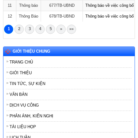
11
Thông báo
677/TB-UBND
Thông báo về việc công bố D
12
Thông Báo
678/TB-UBND
Thông báo về việc công bố D
1
2
3
4
5
»
»»
GIỚI THIỆU CHUNG
TRANG CHỦ
GIỚI THIỆU
TIN TỨC, SỰ KIỆN
VĂN BẢN
DỊCH VỤ CÔNG
PHẢN ÁNH, KIẾN NGHỊ
TÀI LIỆU HỌP
LỊCH TUẦN