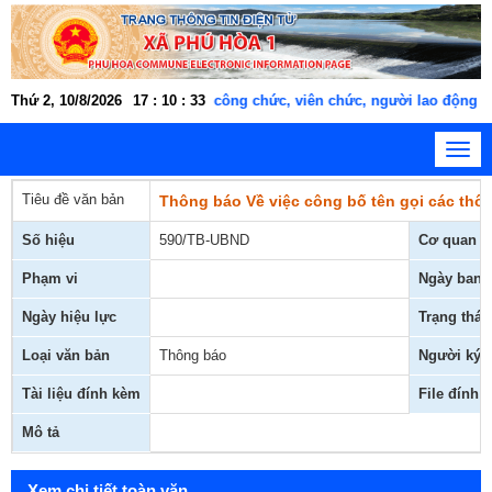
Thứ 2, 10/8/2026
Cán bộ, công chức, viên chức, người lao động xã 
17
:
10
:
33
Toggl
navig
Tiêu đề văn bản
Thông báo Về việc công bố tên gọi các thôn
Số hiệu
590/TB-UBND
Cơ quan b
Phạm vi
Ngày ban 
Ngày hiệu lực
Trạng thái
Loại văn bản
Thông báo
Người ký
Tài liệu đính kèm
File đính 
Mô tả
Xem chi tiết toàn văn