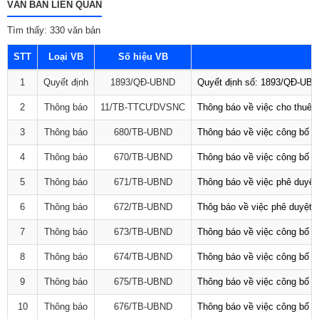
VĂN BẢN LIÊN QUAN
Tìm thấy: 330 văn bản
STT
Loại VB
Số hiệu VB
1
Quyết định
1893/QĐ-UBND
Quyết định số: 1893/QĐ-UBND
2
Thông báo
11/TB-TTCƯDVSNC
Thông báo về việc cho thuê 
3
Thông báo
680/TB-UBND
Thông báo về việc công bố D
4
Thông báo
670/TB-UBND
Thông báo về việc công bố D
5
Thông báo
671/TB-UBND
Thông báo về việc phê duyệt 
6
Thông báo
672/TB-UBND
Thôg báo về việc phê duyệt q
7
Thông báo
673/TB-UBND
Thông báo về việc công bố Da
8
Thông báo
674/TB-UBND
Thông báo về việc công bố D
9
Thông báo
675/TB-UBND
Thông báo về việc công bố D
10
Thông báo
676/TB-UBND
Thông báo về việc công bố t