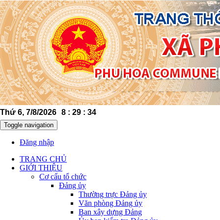
Thứ 6, 7/8/2026
8
:
29
:
35
Toggle navigation
Đăng nhập
TRANG CHỦ
GIỚI THIỆU
Cơ cấu tổ chức
Đảng ủy
Thường trực Đảng ủy
Văn phòng Đảng ủy
Ban xây dựng Đảng