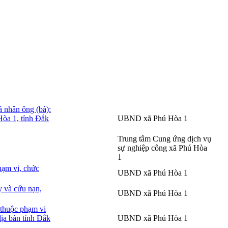
Ngày
Ngày có
Tải
hết hiệu
Cơ quan ban hành
hiệu lực
VB
lực
 nhân ông (bà):
Hòa 1, tỉnh Đắk
UBND xã Phú Hòa 1
Trung tâm Cung ứng dịch vụ
sự nghiệp công xã Phú Hòa
1
hạm vi, chức
UBND xã Phú Hòa 1
y và cứu nạn,
UBND xã Phú Hòa 1
 thuộc phạm vi
địa bàn tỉnh Đắk
UBND xã Phú Hòa 1