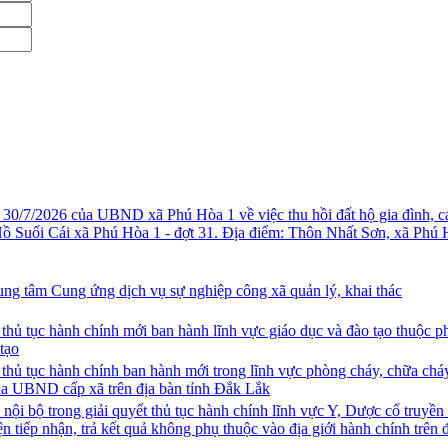
Tên văn bản
/7/2026 của UBND xã Phú Hòa 1 về việc thu hồi đất hộ gia đình, cá
 Suối Cái xã Phú Hòa 1 - đợt 31. Địa điểm: Thôn Nhất Sơn, xã Phú 
ung tâm Cung ứng dịch vụ sự nghiệp công xã quản lý, khai thác
hủ tục hành chính mới ban hành lĩnh vực giáo dục và đào tạo thuộc p
tạo
hủ tục hành chính ban hành mới trong lĩnh vực phòng cháy, chữa chá
ủa UBND cấp xã trên địa bàn tỉnh Đắk Lắk
 nội bộ trong giải quyết thủ tục hành chính lĩnh vực Y, Dược cổ truyền
n tiếp nhận, trả kết quả không phụ thuộc vào địa giới hành chính trên 