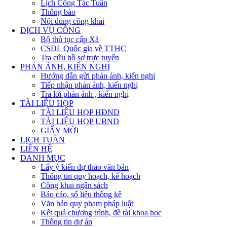
Lịch Công Tác Tuần
Thông báo
Nội dung công khai
DỊCH VỤ CÔNG
Bộ thủ tục cấp Xã
CSDL Quốc gia về TTHC
Tra cứu hồ sơ trực tuyến
PHẢN ÁNH, KIẾN NGHỊ
Hướng dẫn gửi phản ánh, kiến nghị
Tiếp nhận phản ánh, kiến nghị
Trả lời phản ánh , kiến nghị
TÀI LIỆU HỌP
TÀI LIỆU HỌP HĐND
TÀI LIỆU HỌP UBND
GIẤY MỜI
LỊCH TUẦN
LIÊN HỆ
DANH MỤC
Lấy ý kiến dự thảo văn bản
Thông tin quy hoạch, kế hoạch
Công khai ngân sách
Báo cáo, số liệu thống kê
Văn bản quy phạm pháp luật
Kết quả chương trình, đề tài khoa học
Thông tin dự án