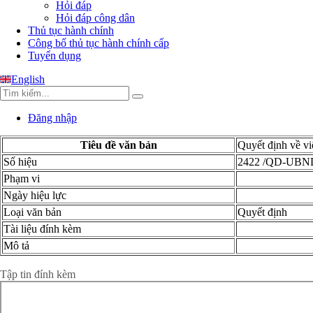
Hỏi đáp
Hỏi đáp công dân
Thủ tục hành chính
Công bố thủ tục hành chính cấp
Tuyển dụng
English
Đăng nhập
Tiêu đề văn bản
Quyết định về vi
Số hiệu
2422 /QD-UBN
Phạm vi
Ngày hiệu lực
Loại văn bản
Quyết định
Tài liệu đính kèm
Mô tả
Xem chi tiết toàn văn
Tập tin đính kèm