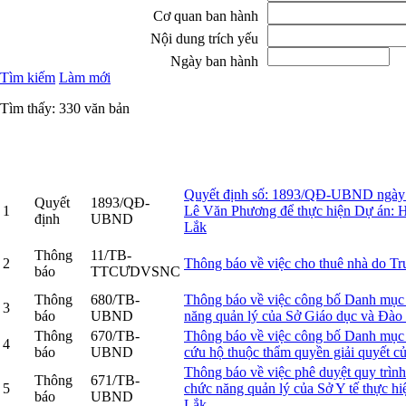
Cơ quan ban hành
Nội dung trích yếu
Ngày ban hành
Tìm kiếm
Làm mới
Tìm thấy: 330 văn bản
STT
Loại VB
Số hiệu VB
Quyết định số: 1893/QĐ-UBND ngày 30
Quyết
1893/QĐ-
1
Lê Văn Phương để thực hiện Dự án: Hồ
định
UBND
Lắk
Thông
11/TB-
2
Thông báo về việc cho thuê nhà do Tr
báo
TTCƯDVSNC
Thông
680/TB-
Thông báo về việc công bố Danh mục t
3
báo
UBND
năng quản lý của Sở Giáo dục và Đào 
Thông
670/TB-
Thông báo về việc công bố Danh mục t
4
báo
UBND
cứu hộ thuộc thẩm quyền giải quyết c
Thông báo về việc phê duyệt quy trình
Thông
671/TB-
5
chức năng quản lý của Sở Y tế thực hiệ
báo
UBND
Lắk