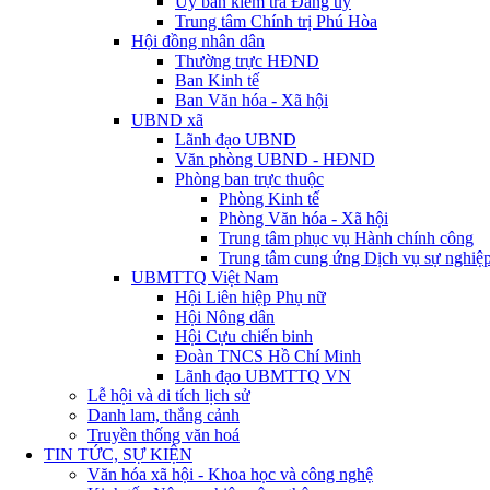
Ủy ban kiểm tra Đảng ủy
Trung tâm Chính trị Phú Hòa
Hội đồng nhân dân
Thường trực HĐND
Ban Kinh tế
Ban Văn hóa - Xã hội
UBND xã
Lãnh đạo UBND
Văn phòng UBND - HĐND
Phòng ban trực thuộc
Phòng Kinh tế
Phòng Văn hóa - Xã hội
Trung tâm phục vụ Hành chính công
Trung tâm cung ứng Dịch vụ sự nghiệp
UBMTTQ Việt Nam
Hội Liên hiệp Phụ nữ
Hội Nông dân
Hội Cựu chiến binh
Đoàn TNCS Hồ Chí Minh
Lãnh đạo UBMTTQ VN
Lễ hội và di tích lịch sử
Danh lam, thắng cảnh
Truyền thống văn hoá
TIN TỨC, SỰ KIỆN
Văn hóa xã hội - Khoa học và công nghệ