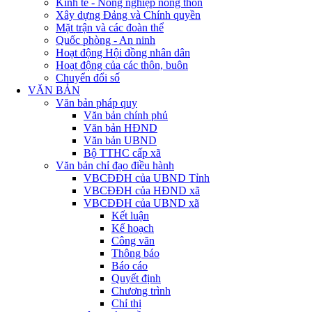
Kinh tế - Nông nghiệp nông thôn
Xây dựng Đảng và Chính quyền
Mặt trận và các đoàn thể
Quốc phòng - An ninh
Hoạt động Hội đồng nhân dân
Hoạt động của các thôn, buôn
Chuyển đổi số
VĂN BẢN
Văn bản pháp quy
Văn bản chính phủ
Văn bản HĐND
Văn bản UBND
Bộ TTHC cấp xã
Văn bản chỉ đạo điều hành
VBCĐĐH của UBND Tỉnh
VBCĐĐH của HĐND xã
VBCĐĐH của UBND xã
Kết luận
Kế hoạch
Công văn
Thông báo
Báo cáo
Quyết định
Chương trình
Chỉ thị