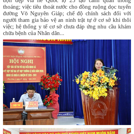
dọn dẹp vỉa hè Quốc lộ 25 tạo cảnh quan thông
thoáng; việc tiêu thoát nước cho đồng ruộng dọc tuyến
đường Võ Nguyên Giáp; chế độ chính sách đối với
người tham gia bảo vệ an ninh trật tự ở cơ sở khi thôi
việc; hệ thống y tế cơ sở chưa đáp ứng nhu cầu khám
chữa bệnh của Nhân dân...