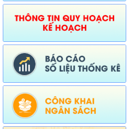
Số:
675/TB-UBND
Tên:
(Thông báo về việc công bố Danh mục thủ tục hành chính
bị bãi bỏ trong lĩnh vực nông nghiệp thuộc phạm vi chức năng
quản lý của Sở Nông nghiệp và Môi trường)
Ngày ban hành: (30/07/2026)
Số:
676/TB-UBND
Tên:
(Thông báo về việc công bố thủ tục hành chính nội bộ
được sửa đổi, bổ sung trong lĩnh vực đường thủy nội địa thuộc
phạm vi chức năng quản lý của Sở Xây dựng)
Ngày ban hành: (30/07/2026)
Số:
677/TB-UBND
Tên:
(Thông báo về việc công bố Danh mục thủ tục hành chính
được sửa đổi, bổ sung lĩnh vực an toàn bức xạ và hạt nhân
thuộc phạm vi chức năng quản lý của Sở Khoa học và Công
nghệ)
Ngày ban hành: (30/07/2026)
Số:
678/TB-UBND
Tên:
(Thông báo về việc công bố Danh mục thủ tục hành chính
mới ban hành và bị bãi bỏ lĩnh vực Viên chức thuộc phạm vi
chức năng quản lý của Sở Nội vụ)