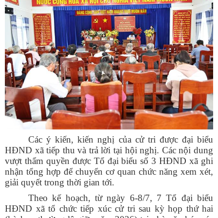
Các ý kiến, kiến nghị của cử tri được đại biểu
Số:
1893/QĐ-UBND
HĐND xã tiếp thu và trả lời tại hội nghị. Các nội dung
Tên:
(Quyết định số: 1893/QĐ-UBND ngày 30/7/2026 của
vượt thẩm quyền được Tổ đại biểu số 3 HĐND xã ghi
UBND xã Phú Hòa 1 về việc thu hồi đất hộ gia đình, cá nhân
nhận tổng hợp để chuyển cơ quan chức năng xem xét,
ông (bà): Lê Văn Phương để thực hiện Dự án: Hồ Suối Cái xã
Phú Hòa 1 - đợt 31. Địa điểm: Thôn Nhất Sơn, xã Phú Hòa 1,
giải quyết trong thời gian tới.
tỉnh Đắk Lắk)
Theo kế hoạch, từ ngày 6-8/7, 7 Tổ đại biểu
Ngày ban hành: (31/07/2026)
HĐND xã tổ chức tiếp xúc cử tri sau kỳ họp thứ hai
Số:
11/TB-TTCƯDVSNC