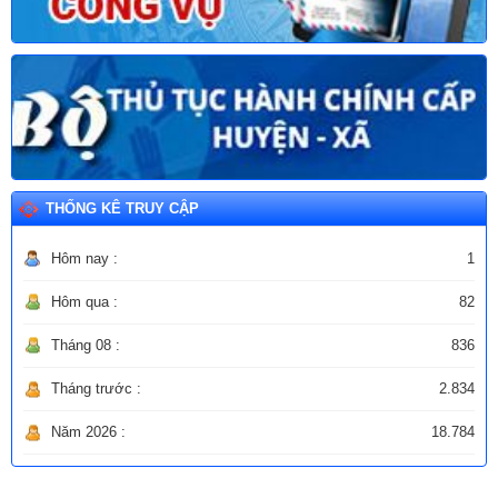
THỐNG KÊ TRUY CẬP
Hôm nay :
1
Hôm qua :
82
Tháng 08 :
836
Tháng trước :
2.834
Năm 2026 :
18.784