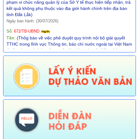
Ngày ban hành: (30/07/2026)
Số:
672/TB-UBND
Tên:
(Thôg báo về việc phê duyệt quy trình nội bộ giải quyết
TTHC trong lĩnh vực Thông tin, báo chí nước ngoài tại Việt Nam
thuộc phạm vi chức năng quản lý nhà nước của Văn phòng
UBND tỉnh thực hiện tiếp nhận, trả kết quả không phụ thuộc vào
ĐGHC)
Ngày ban hành: (30/07/2026)
Số:
673/TB-UBND
Tên:
(Thông báo về việc công bố Danh mục thủ tục hành chính
được sửa đổi, bổ sung trong lĩnh vực Phát thanh truyền hình và
thông tin điện tử thuộc phạm vi chức năng quản lý của Sở Văn
hóa, Thể thao và Du lịch)
Ngày ban hành: (30/07/2026)
Số:
674/TB-UBND
Tên:
(Thông báo về việc công bố Danh mục thủ tục hành chính
được sửa đổi, bổ sung, thay thế, bãi bỏ trong lĩnh vực đường
thủy nội địa thuộc phạm vi chức năng quản lý của Sở Xây dựng)
Ngày ban hành: (30/07/2026)