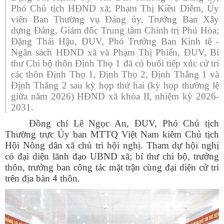
Phó Chủ tịch HĐND xã; Phạm Thị Kiều Diễm, Ủy
viên Ban Thường vụ Đảng ủy, Trưởng Ban Xây
dựng Đảng, Giám đốc Trung tâm Chính trị Phú Hòa;
Đặng Thái Hậu, ĐUV, Phó Trưởng Ban Kinh tế -
Ngân sách HĐND xã và Phạm Thị Phiến, ĐUV, Bí
thư Chi bộ thôn Định Thọ 1 đã có buổi tiếp xúc cử tri
các thôn Định Thọ 1, Định Thọ 2, Định Thắng 1 và
Định Thắng 2 sau kỳ họp thứ hai (kỳ họp thường lệ
giữa năm 2026) HĐND xã khóa II, nhiệm kỳ 2026-
2031.
Đồng chí Lê Ngọc An, ĐUV, Phó Chủ tịch
Thường trực Ủy ban MTTQ Việt Nam kiêm Chủ tịch
Hội Nông dân xã chủ trì hội nghị. Tham dự hội nghị
có đại diện lãnh đạo UBND xã; bí thư chi bộ, trưởng
thôn, trưởng ban công tác mặt trận cùng đại diện cử tri
trên địa bàn 4 thôn.