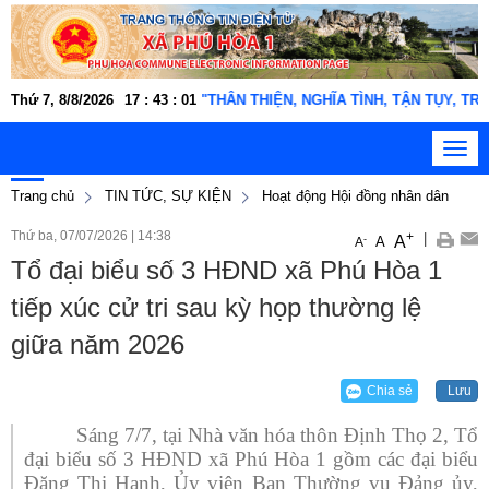
động xã Phú Hòa 1 "THÂN THIỆN, NGHĨA TÌNH, TẬN TỤY, TRÁCH NHIỆM,
Thứ 7, 8/8/2026
17
:
43
:
02
Toggl
navig
Trang chủ
TIN TỨC, SỰ KIỆN
Hoạt động Hội đồng nhân dân
Thứ ba, 07/07/2026
|
14:38
+
|
A
-
A
A
Tổ đại biểu số 3 HĐND xã Phú Hòa 1
tiếp xúc cử tri sau kỳ họp thường lệ
giữa năm 2026
Chia sẻ
Lưu
Sáng 7/7, tại Nhà văn hóa thôn Định Thọ 2, Tổ
đại biểu số 3 HĐND xã Phú Hòa 1 gồm các đại biểu
Đặng Thị Hạnh, Ủy viên Ban Thường vụ Đảng ủy,