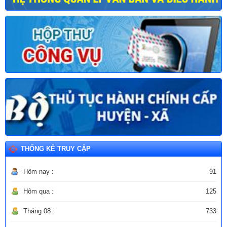
THỐNG KÊ TRUY CẬP
Hôm nay :
91
Hôm qua :
125
Tháng 08 :
733