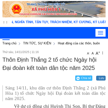
NGHĨA TÌNH, TẬN TỤY, TRÁCH NHIỆM, KỶ CƯƠNG, KỶ LUẬT" !
:
:
Toggl
navig
Trang chủ
TIN TỨC, SỰ KIỆN
Hoạt động của các thôn, buôn
Thứ sáu, 14/11/2025
|
11:16
+
|
A
-
A
A
Thôn Định Thắng 2 tổ chức Ngày hội
Đại đoàn kết toàn dân tộc năm 2025
Chia sẻ
Lưu
Sáng 14/11, khu dân cư thôn Định Thắng 2 (xã Phú
Hòa 1) tổ chức Ngày hội Đại đoàn kết toàn dân tộc
năm 2025.
Về dự có đồng chí Huỳnh Thị Son, Bí thư Đảng