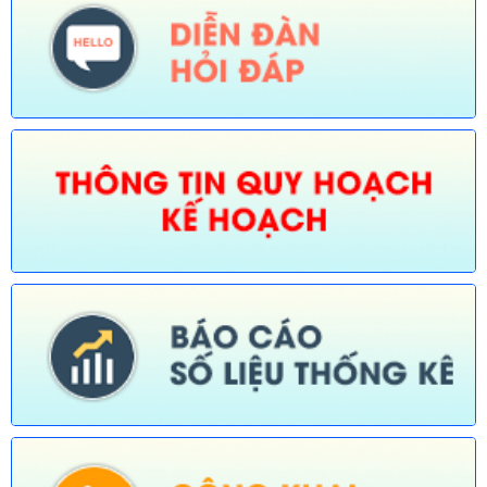
Ngày ban hành: (30/07/2026)
Số:
675/TB-UBND
Tên:
(Thông báo về việc công bố Danh mục thủ tục hành chính
bị bãi bỏ trong lĩnh vực nông nghiệp thuộc phạm vi chức năng
quản lý của Sở Nông nghiệp và Môi trường)
Ngày ban hành: (30/07/2026)
Số:
676/TB-UBND
Tên:
(Thông báo về việc công bố thủ tục hành chính nội bộ
được sửa đổi, bổ sung trong lĩnh vực đường thủy nội địa thuộc
phạm vi chức năng quản lý của Sở Xây dựng)
Ngày ban hành: (30/07/2026)
Số:
677/TB-UBND
Tên:
(Thông báo về việc công bố Danh mục thủ tục hành chính
được sửa đổi, bổ sung lĩnh vực an toàn bức xạ và hạt nhân
thuộc phạm vi chức năng quản lý của Sở Khoa học và Công
nghệ)
Ngày ban hành: (30/07/2026)
Số:
678/TB-UBND
Tên:
(Thông báo về việc công bố Danh mục thủ tục hành chính
mới ban hành và bị bãi bỏ lĩnh vực Viên chức thuộc phạm vi