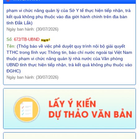
kết quả không phụ thuộc vào địa giới hành chính trên địa bàn
tỉnh Đắk Lắk)
Ngày ban hành: (30/07/2026)
Số:
672/TB-UBND
Tên:
(Thôg báo về việc phê duyệt quy trình nội bộ giải quyết
TTHC trong lĩnh vực Thông tin, báo chí nước ngoài tại Việt Nam
thuộc phạm vi chức năng quản lý nhà nước của Văn phòng
UBND tỉnh thực hiện tiếp nhận, trả kết quả không phụ thuộc vào
ĐGHC)
Ngày ban hành: (30/07/2026)
Số:
673/TB-UBND
Tên:
(Thông báo về việc công bố Danh mục thủ tục hành chính
được sửa đổi, bổ sung trong lĩnh vực Phát thanh truyền hình và
thông tin điện tử thuộc phạm vi chức năng quản lý của Sở Văn
hóa, Thể thao và Du lịch)
Ngày ban hành: (30/07/2026)
Số:
674/TB-UBND
Tên:
(Thông báo về việc công bố Danh mục thủ tục hành chính
được sửa đổi, bổ sung, thay thế, bãi bỏ trong lĩnh vực đường
thủy nội địa thuộc phạm vi chức năng quản lý của Sở Xây dựng)