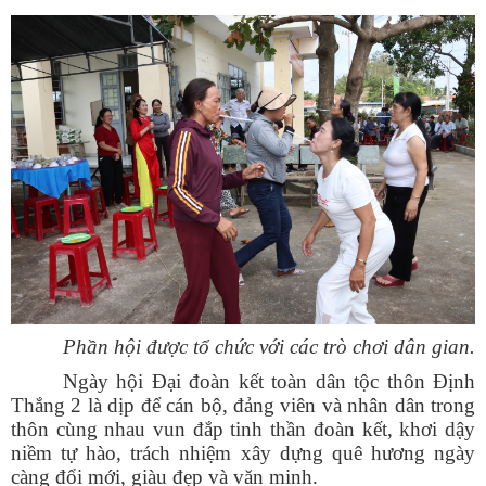
Phần hội được tổ chức với các trò chơi dân gian.
Số:
1893/QĐ-UBND
Tên:
(Quyết định số: 1893/QĐ-UBND ngày 30/7/2026 của
Ngày hội Đại đoàn kết toàn dân tộc thôn Định
UBND xã Phú Hòa 1 về việc thu hồi đất hộ gia đình, cá nhân
Thắng 2 là dịp để cán bộ, đảng viên và nhân dân trong
ông (bà): Lê Văn Phương để thực hiện Dự án: Hồ Suối Cái xã
thôn cùng nhau vun đắp tinh thần đoàn kết, khơi dậy
Phú Hòa 1 - đợt 31. Địa điểm: Thôn Nhất Sơn, xã Phú Hòa 1,
niềm tự hào, trách nhiệm xây dựng quê hương ngày
tỉnh Đắk Lắk)
càng đổi mới, giàu đẹp và văn minh.
Ngày ban hành: (31/07/2026)