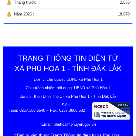
Tháng trước :
2.833
Năm 2026 :
18.670
TRANG THÔNG TIN ĐIỆN TỬ
XÃ PHÚ HÒA 1 - TỈNH ĐẮK LẮK
Đơn vị chủ quản : UBND xã Phú Hòa 1
Chịu trách nhiệm nội dung: UBND xã Phú Hòa 1
Địa chỉ: thôn Định Thọ 1 - xã Phú Hòa 1 - Tỉnh Đắk Lắk
Điện
thoại:
0257.388.6548
- Fax: 0257.3886.582
Email:
phuhoa@phuyen.gov.vn
©Bản quyền thuộc Trang Thông tin điện tử xã Phú Hòa .