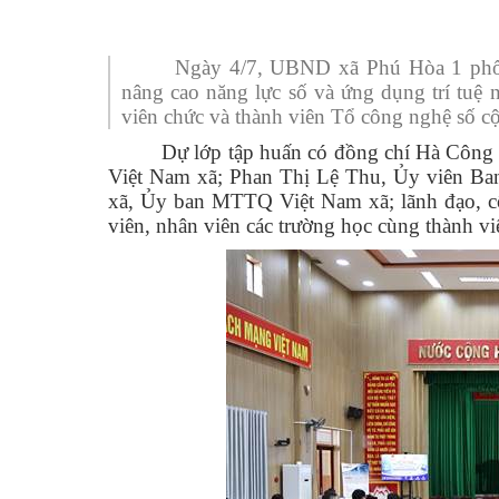
Truyền thống văn hoá
UBMTTQ Việt Nam
Mặt trận và các đoàn
Ủy ban
Ban Vă
Văn p
Hội Li
Công khai ngân sách
Quốc phòng - An nin
Trung 
Phòng 
Hội N
Báo cáo, số liệu thống kê
Ngày 4/7, UBND xã Phú Hòa 1 phối
Hoạt động Hội đồng 
Hội Cự
nâng cao năng lực số và ứng dụng trí tuệ 
Văn bản quy phạm pháp luật
viên chức và thành viên Tổ công nghệ số cộ
Hoạt động của các t
Đoàn 
Kết quả chương trình, đề tài khoa học
Dự lớp tập huấn có đồng chí Hà Côn
Chuyển đổi số
Lãnh 
Việt Nam xã; Phan Thị Lệ Thu, Ủy viên B
Thông tin dự án
xã, Ủy ban MTTQ Việt Nam xã; lãnh đạo, côn
Hỏi đáp
viên, nhân viên các trường học cùng thành v
Hỏi đáp công dân