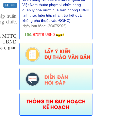
Ngày ban hành: (30/07/2026)
Lưu
Số:
673/TB-UBND
Tên:
(Thông báo về việc công bố Danh
tập huấn
mục thủ tục hành chính được sửa đổi,
ng chức,
bổ sung trong lĩnh vực Phát thanh
truyền hình và thông tin điện tử thuộc
ban MTTQ
phạm vi chức năng quản lý của Sở Văn
hóa, Thể thao và Du lịch)
đạo UBND
Ngày ban hành: (30/07/2026)
ạo, giáo
Số:
674/TB-UBND
Tên:
(Thông báo về việc công bố Danh
mục thủ tục hành chính được sửa đổi,
bổ sung, thay thế, bãi bỏ trong lĩnh vực
đường thủy nội địa thuộc phạm vi chức
năng quản lý của Sở Xây dựng)
Ngày ban hành: (30/07/2026)
Số:
675/TB-UBND
Tên:
(Thông báo về việc công bố Danh
mục thủ tục hành chính bị bãi bỏ trong
lĩnh vực nông nghiệp thuộc phạm vi
chức năng quản lý của Sở Nông nghiệp