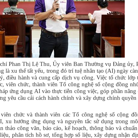
g chí Phan Thị Lệ Thu, Ủy viên Ban Thường vụ Đảng ủy,
là xu thế tất yếu, trong đó trí tuệ nhân tạo (AI) ngày cà
lý, điều hành và cung cấp dịch vụ công. Việc tổ chức lớp
ức, viên chức, thành viên Tổ công nghệ số cộng đồng nh
háp ứng dụng AI vào thực tiễn công việc, góp phần nâng 
ứng yêu cầu cải cách hành chính và xây dựng chính quyền 
, viên chức và thành viên các Tổ công nghệ số cộng đ
AI, xu hướng ứng dụng và nguyên tắc sử dụng trong mô
n thảo công văn, báo cáo, kế hoạch, thông báo và chuẩn
liệu, phân tích hồ sơ, tổng hợp số liệu, xây dựng nhận đ