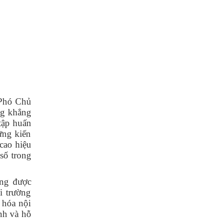
 Phó Chủ
ng khẳng
 tập huấn
ững kiến
cao hiệu
số trong
ồng được
i trường
 hóa nội
ịnh và hỗ