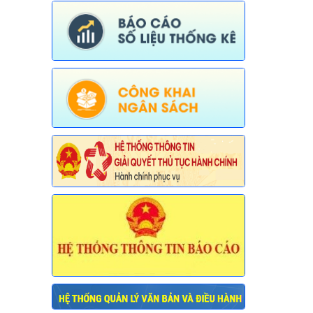
và Môi trường)
Ngày ban hành: (30/07/2026)
Số:
676/TB-UBND
Tên:
(Thông báo về việc công bố thủ
tục hành chính nội bộ được sửa đổi, bổ
sung trong lĩnh vực đường thủy nội địa
thuộc phạm vi chức năng quản lý của
Sở Xây dựng)
Ngày ban hành: (30/07/2026)
Số:
677/TB-UBND
Tên:
(Thông báo về việc công bố Danh
mục thủ tục hành chính được sửa đổi,
bổ sung lĩnh vực an toàn bức xạ và hạt
nhân thuộc phạm vi chức năng quản lý
của Sở Khoa học và Công nghệ)
Ngày ban hành: (30/07/2026)
Số:
678/TB-UBND
Tên:
(Thông báo về việc công bố Danh
mục thủ tục hành chính mới ban hành
và bị bãi bỏ lĩnh vực Viên chức thuộc