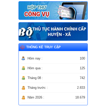
phạm vi chức năng quản lý của Sở Nội
vụ)
Ngày ban hành: (30/07/2026)
THỐNG KÊ TRUY CẬP
Hôm nay :
100
Hôm qua :
125
Tháng 08 :
742
Tháng trước :
2.833
Năm 2026 :
18.679