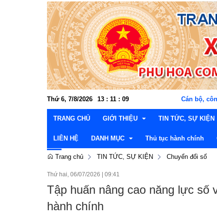
Thứ 6, 7/8/2026
13
:
11
:
Cán bộ, công chức, viên chức
11
TRANG CHỦ
GIỚI THIỆU
TIN TỨC, SỰ KIỆN
LIÊN HỆ
DANH MỤC
Thủ tục hành chính
Trang chủ
TIN TỨC, SỰ KIỆN
Chuyển đổi số
Cơ cấu tổ chức
Đảng ủy
Văn hóa xã hội - Kh
Thườn
Thứ hai, 06/07/2026
|
09:41
Lễ hội và di tích lịch sử
Hội đồng nhân dân
Kinh tế - Nông nghiệ
Văn p
Thườn
Lấy ý kiến dự thảo văn bản
Tập huấn nâng cao năng lực số và
Danh lam, thắng cảnh
UBND xã
Xây dựng Đảng và C
Ban x
Ban Ki
Lãnh 
Thông tin quy hoạch, kế hoạch
hành chính