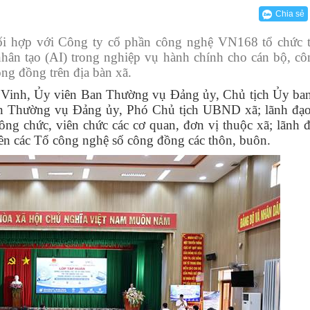
 thể
 kiểm tra Đảng ủy
n hóa - Xã hội
hòng UBND - HĐND
ên hiệp Phụ nữ
Thông báo
Bộ TTHC cấp xã
VBCĐĐH của UBND xã
Kết luận
Chia sẻ
h
tâm Chính trị Phú Hòa
ban trực thuộc
ông dân
Nội dung công khai
Phòng Kinh tế
Kế hoạch
 hợp với Công ty cổ phần công nghệ VN168 tổ chức 
nhân dân
u chiến binh
Phòng Văn hóa - Xã hội
Công văn
nhân tạo (AI) trong nghiệp vụ hành chính cho cán bộ, cô
ng đồng trên địa bàn xã.
hôn, buôn
TNCS Hồ Chí Minh
Trung tâm phục vụ Hành chính công
Thông báo
g Vinh, Ủy viên Ban Thường vụ Đảng ủy, Chủ tịch Ủy 
đạo UBMTTQ VN
Trung tâm cung ứng Dịch vụ sự nghiệp công:
Báo cáo
an Thường vụ Đảng ủy, Phó Chủ tịch UBND xã; lãnh 
g chức, viên chức các cơ quan, đơn vị thuộc xã; lãnh đ
Quyết định
iên các Tổ công nghệ số công đồng các thôn, buôn.
Chương trình
Chỉ thị