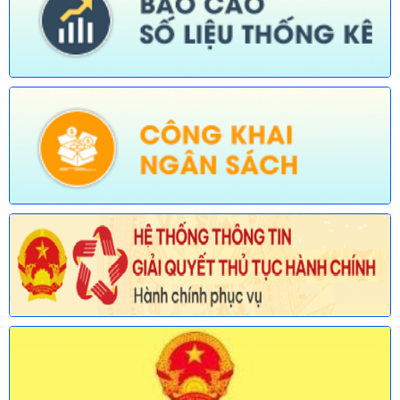
Số:
677/TB-UBND
Tên:
(Thông báo về việc công bố Danh mục thủ tục hành chính
được sửa đổi, bổ sung lĩnh vực an toàn bức xạ và hạt nhân
thuộc phạm vi chức năng quản lý của Sở Khoa học và Công
nghệ)
Ngày ban hành: (30/07/2026)
Số:
678/TB-UBND
Tên:
(Thông báo về việc công bố Danh mục thủ tục hành chính
mới ban hành và bị bãi bỏ lĩnh vực Viên chức thuộc phạm vi
chức năng quản lý của Sở Nội vụ)
Ngày ban hành: (30/07/2026)