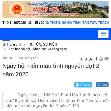
ng xã Phú Hòa 1 "THÂN THIỆN, NGHĨA TÌNH, TẬN TỤY, TRÁCH NHIỆM, KỶ
Thứ 7, 8/8/2026
11
:
15
:
31
Toggl
navig
Trang chủ
TIN TỨC, SỰ KIỆN
Văn hóa xã hội - Khoa học và công nghệ
Thứ sáu, 19/06/2026
|
16:09
+
|
A
-
A
A
Ngày hội hiến máu tình nguyện đợt 2
năm 2026
Chia sẻ
Lưu
Ngày 19/6, UBND xã Phú Hòa 1 phối hợp Hội
Chữ thập đỏ xã, Bệnh viện Đa khoa Phú Yên tổ chức
hiến máu tình nguyện đợt 2 năm 2026.