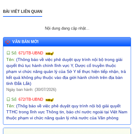
Tên:
(Thông báo về việc công bố Danh mục thủ tục hành chính
ban hành mới trong lĩnh vực phòng cháy, chữa cháy và cứu
BÀI VIẾT LIÊN QUAN
nạn, cứu hộ thuộc thẩm quyền giải quyết của UBND cấp xã trên
địa bàn tỉnh Đắk Lắk)
Nội dung đang cập nhật...
Ngày ban hành: (30/07/2026)
Số:
671/TB-UBND
VĂN BẢN MỚI
Tên:
(Thông báo về việc phê duyệt quy trình nội bộ trong giải
quyết thủ tục hành chính lĩnh vực Y, Dược cổ truyền thuộc
phạm vi chức năng quản lý của Sở Y tế thực hiện tiếp nhận, trả
kết quả không phụ thuộc vào địa giới hành chính trên địa bàn
tỉnh Đắk Lắk)
Ngày ban hành: (30/07/2026)
Số:
672/TB-UBND
Tên:
(Thôg báo về việc phê duyệt quy trình nội bộ giải quyết
TTHC trong lĩnh vực Thông tin, báo chí nước ngoài tại Việt Nam
thuộc phạm vi chức năng quản lý nhà nước của Văn phòng
UBND tỉnh thực hiện tiếp nhận, trả kết quả không phụ thuộc vào
ĐGHC)
Ngày ban hành: (30/07/2026)
Số:
673/TB-UBND