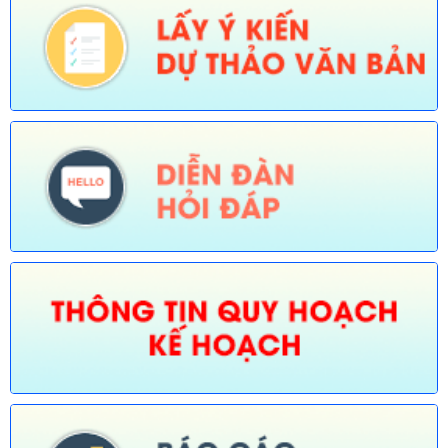
Tên:
(Thông báo về việc công bố Danh mục thủ tục hành chính
được sửa đổi, bổ sung trong lĩnh vực Phát thanh truyền hình và
thông tin điện tử thuộc phạm vi chức năng quản lý của Sở Văn
hóa, Thể thao và Du lịch)
Ngày ban hành: (30/07/2026)
Số:
674/TB-UBND
Tên:
(Thông báo về việc công bố Danh mục thủ tục hành chính
được sửa đổi, bổ sung, thay thế, bãi bỏ trong lĩnh vực đường
thủy nội địa thuộc phạm vi chức năng quản lý của Sở Xây dựng)
Ngày ban hành: (30/07/2026)
Số:
675/TB-UBND
Tên:
(Thông báo về việc công bố Danh mục thủ tục hành chính
bị bãi bỏ trong lĩnh vực nông nghiệp thuộc phạm vi chức năng
quản lý của Sở Nông nghiệp và Môi trường)
Ngày ban hành: (30/07/2026)
Số:
676/TB-UBND
Tên:
(Thông báo về việc công bố thủ tục hành chính nội bộ
được sửa đổi, bổ sung trong lĩnh vực đường thủy nội địa thuộc
phạm vi chức năng quản lý của Sở Xây dựng)
Ngày ban hành: (30/07/2026)