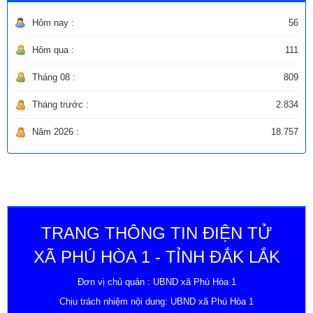
Hôm nay :
56
Hôm qua :
111
Tháng 08 :
809
Tháng trước :
2.834
Năm 2026 :
18.757
TRANG THÔNG TIN ĐIỆN TỬ
XÃ PHÚ HÒA 1 - TỈNH ĐẮK LẮK
Đơn vị chủ quản : UBND xã Phú Hòa 1
Chịu trách nhiệm nội dung: UBND xã Phú Hòa 1