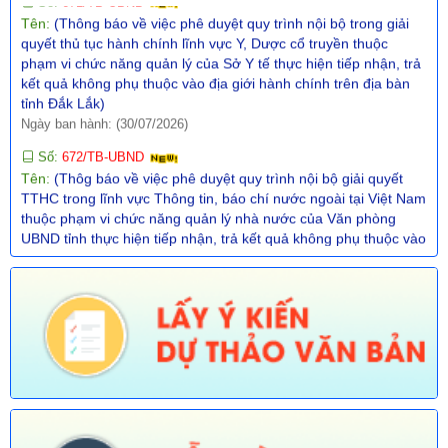
phạm vi chức năng quản lý của Sở Y tế thực hiện tiếp nhận, trả
kết quả không phụ thuộc vào địa giới hành chính trên địa bàn
tỉnh Đắk Lắk)
Ngày ban hành: (30/07/2026)
Số:
672/TB-UBND
Tên:
(Thôg báo về việc phê duyệt quy trình nội bộ giải quyết
TTHC trong lĩnh vực Thông tin, báo chí nước ngoài tại Việt Nam
thuộc phạm vi chức năng quản lý nhà nước của Văn phòng
UBND tỉnh thực hiện tiếp nhận, trả kết quả không phụ thuộc vào
ĐGHC)
Ngày ban hành: (30/07/2026)
Số:
673/TB-UBND
Tên:
(Thông báo về việc công bố Danh mục thủ tục hành chính
được sửa đổi, bổ sung trong lĩnh vực Phát thanh truyền hình và
thông tin điện tử thuộc phạm vi chức năng quản lý của Sở Văn
hóa, Thể thao và Du lịch)
Ngày ban hành: (30/07/2026)
Số:
674/TB-UBND
Tên:
(Thông báo về việc công bố Danh mục thủ tục hành chính
được sửa đổi, bổ sung, thay thế, bãi bỏ trong lĩnh vực đường