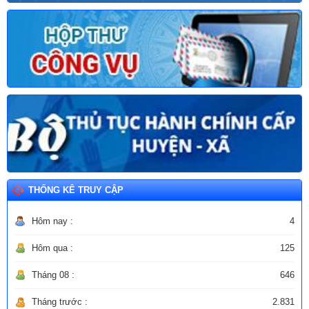
THỐNG KÊ TRUY CẬP
Hôm nay :
4
Hôm qua :
125
Tháng 08 :
646
Tháng trước :
2.831