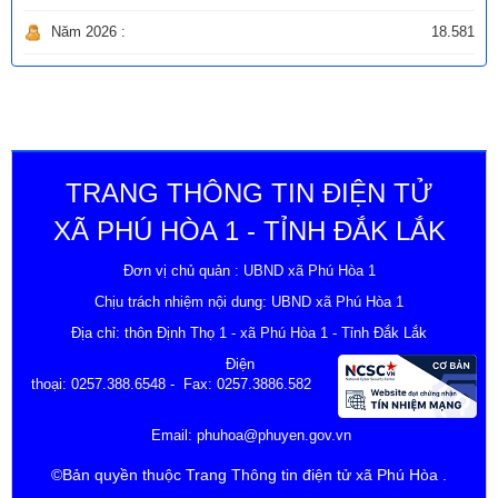
Năm 2026 :
18.581
TRANG THÔNG TIN ĐIỆN TỬ
XÃ PHÚ HÒA 1 - TỈNH ĐẮK LẮK
Đơn vị chủ quản : UBND xã Phú Hòa 1
Chịu trách nhiệm nội dung: UBND xã Phú Hòa 1
Địa chỉ: thôn Định Thọ 1 - xã Phú Hòa 1 - Tỉnh Đắk Lắk
Điện
thoại:
0257.388.6548
- Fax: 0257.3886.582
Email:
phuhoa@phuyen.gov.vn
©Bản quyền thuộc Trang Thông tin điện tử xã Phú Hòa .