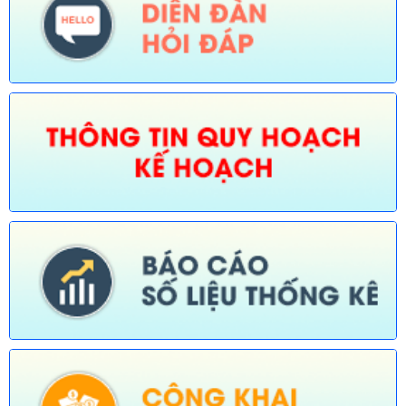
thủy nội địa thuộc phạm vi chức năng quản lý của Sở Xây dựng)
Ngày ban hành: (30/07/2026)
Số:
675/TB-UBND
Tên:
(Thông báo về việc công bố Danh mục thủ tục hành chính
bị bãi bỏ trong lĩnh vực nông nghiệp thuộc phạm vi chức năng
quản lý của Sở Nông nghiệp và Môi trường)
Ngày ban hành: (30/07/2026)
Số:
676/TB-UBND
Tên:
(Thông báo về việc công bố thủ tục hành chính nội bộ
được sửa đổi, bổ sung trong lĩnh vực đường thủy nội địa thuộc
phạm vi chức năng quản lý của Sở Xây dựng)
Ngày ban hành: (30/07/2026)
Số:
677/TB-UBND
Tên:
(Thông báo về việc công bố Danh mục thủ tục hành chính
được sửa đổi, bổ sung lĩnh vực an toàn bức xạ và hạt nhân
thuộc phạm vi chức năng quản lý của Sở Khoa học và Công
nghệ)
Ngày ban hành: (30/07/2026)
Số:
678/TB-UBND