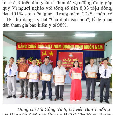
trên 61,9 triệu đồng/năm. Thôn đã vận động đóng góp
quỹ Vì người nghèo với tổng số tiền 8,05 triệu đồng,
đạt 101% chỉ tiêu giao. Trong năm 2025, thôn có
1.181 hộ đăng ký đạt “Gia đình văn hóa”; tỷ lệ nhân
dân tham gia bảo hiểm y tế 98%.
Đồng chí Hà Công Vinh, Ủy viên Ban Thường
vụ Đảng ủy, Chủ tịch Ủy ban MTTQ Việt Nam xã trao