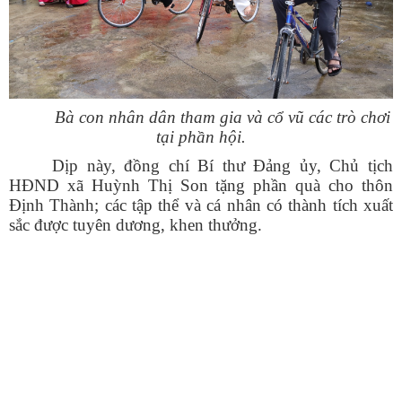
Bà con nhân dân tham gia và cổ vũ các trò chơi
tại phần hội.
Dịp này, đồng chí Bí thư Đảng ủy, Chủ tịch
HĐND xã Huỳnh Thị Son tặng phần quà cho thôn
Định Thành; các tập thể và cá nhân có thành tích xuất
sắc được tuyên dương, khen thưởng.
Số:
1893/QĐ-UBND
Tên:
(Quyết định số: 1893/QĐ-UBND ngày 30/7/2026 của
UBND xã Phú Hòa 1 về việc thu hồi đất hộ gia đình, cá nhân
ông (bà): Lê Văn Phương để thực hiện Dự án: Hồ Suối Cái xã
Phú Hòa 1 - đợt 31. Địa điểm: Thôn Nhất Sơn, xã Phú Hòa 1,