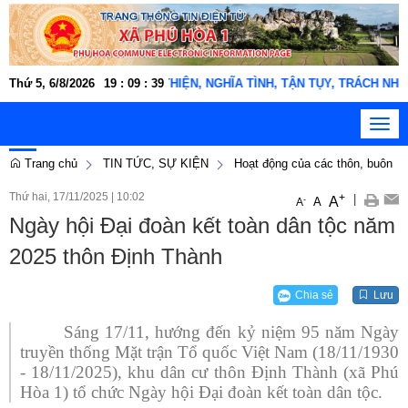
 Phú Hòa 1 "THÂN THIỆN, NGHĨA TÌNH, TẬN TỤY, TRÁCH NHIỆM, KỶ CƯƠ
Thứ 5, 6/8/2026
19
:
09
:
40
Toggl
navig
Trang chủ
TIN TỨC, SỰ KIỆN
Hoạt động của các thôn, buôn
Thứ hai, 17/11/2025
|
10:02
+
|
A
-
A
A
Ngày hội Đại đoàn kết toàn dân tộc năm
2025 thôn Định Thành
Chia sẻ
Lưu
Sáng 17/11, hướng đến kỷ niệm 95 năm Ngày
truyền thống Mặt trận Tổ quốc Việt Nam (18/11/1930
- 18/11/2025), khu dân cư thôn Định Thành (xã Phú
Hòa 1) tổ chức Ngày hội Đại đoàn kết toàn dân tộc.