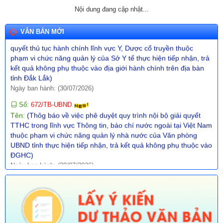
Nội dung đang cập nhật...
Số:
671/TB-UBND
Tên:
(Thông báo về việc phê duyệt quy trình nội bộ trong giải
VĂN BẢN MỚI
quyết thủ tục hành chính lĩnh vực Y, Dược cổ truyền thuộc
phạm vi chức năng quản lý của Sở Y tế thực hiện tiếp nhận, trả
kết quả không phụ thuộc vào địa giới hành chính trên địa bàn
tỉnh Đắk Lắk)
Ngày ban hành: (30/07/2026)
Số:
672/TB-UBND
Tên:
(Thôg báo về việc phê duyệt quy trình nội bộ giải quyết
TTHC trong lĩnh vực Thông tin, báo chí nước ngoài tại Việt Nam
thuộc phạm vi chức năng quản lý nhà nước của Văn phòng
UBND tỉnh thực hiện tiếp nhận, trả kết quả không phụ thuộc vào
ĐGHC)
Ngày ban hành: (30/07/2026)
Số:
673/TB-UBND
Tên:
(Thông báo về việc công bố Danh mục thủ tục hành chính
được sửa đổi, bổ sung trong lĩnh vực Phát thanh truyền hình và
thông tin điện tử thuộc phạm vi chức năng quản lý của Sở Văn
hóa, Thể thao và Du lịch)
Ngày ban hành: (30/07/2026)