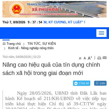
NH, TẬN TỤY, TRÁCH NHIỆM, KỶ CƯƠNG, KỶ LUẬT" !
Thứ 7, 8/8/2026
9
:
37
:
55
Toggl
navig
Trang chủ
TIN TỨC, SỰ KIỆN
Kinh tế - Nông nghiệp nông thôn
Thứ năm, 04/06/2026
|
10:23
+
|
A
-
A
A
Nâng cao hiệu quả của tín dụng chính
sách xã hội trong giai đoạn mới
Chia sẻ
Lưu
Ngày 28/05/2026, UBND tỉnh Đắk Lắk ban
hành Kế hoạch số 211/KH-UBND về việc tiếp tục
triển khai thực hiện Chỉ thị số 39-CT/TW ngày