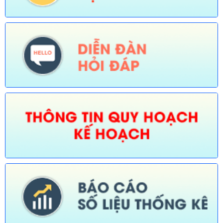
Số:
674/TB-UBND
Tên:
(Thông báo về việc công bố Danh mục thủ tục hành chính
được sửa đổi, bổ sung, thay thế, bãi bỏ trong lĩnh vực đường
thủy nội địa thuộc phạm vi chức năng quản lý của Sở Xây dựng)
Ngày ban hành: (30/07/2026)
Số:
675/TB-UBND
Tên:
(Thông báo về việc công bố Danh mục thủ tục hành chính
bị bãi bỏ trong lĩnh vực nông nghiệp thuộc phạm vi chức năng
quản lý của Sở Nông nghiệp và Môi trường)
Ngày ban hành: (30/07/2026)
Số:
676/TB-UBND
Tên:
(Thông báo về việc công bố thủ tục hành chính nội bộ
được sửa đổi, bổ sung trong lĩnh vực đường thủy nội địa thuộc
phạm vi chức năng quản lý của Sở Xây dựng)
Ngày ban hành: (30/07/2026)
Số:
677/TB-UBND
Tên:
(Thông báo về việc công bố Danh mục thủ tục hành chính
được sửa đổi, bổ sung lĩnh vực an toàn bức xạ và hạt nhân
thuộc phạm vi chức năng quản lý của Sở Khoa học và Công