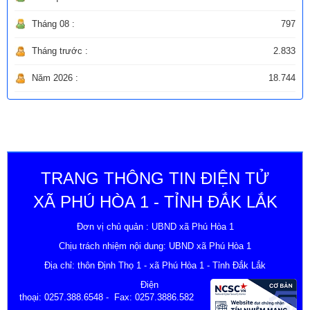
Tháng 08 :
797
Tháng trước :
2.833
Năm 2026 :
18.744
TRANG THÔNG TIN ĐIỆN TỬ
XÃ PHÚ HÒA 1 - TỈNH ĐẮK LẮK
Đơn vị chủ quản : UBND xã Phú Hòa 1
Chịu trách nhiệm nội dung: UBND xã Phú Hòa 1
Địa chỉ: thôn Định Thọ 1 - xã Phú Hòa 1 - Tỉnh Đắk Lắk
Điện
thoại:
0257.388.6548
- Fax: 0257.3886.582