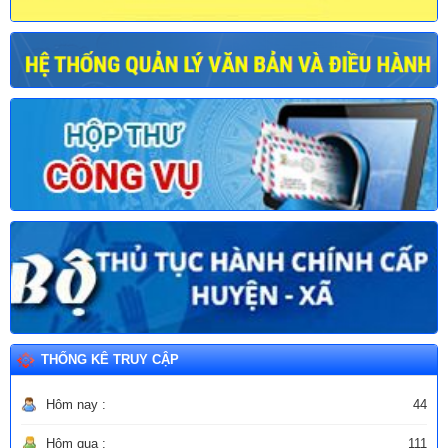
THỐNG KÊ TRUY CẬP
Hôm nay :
44
Hôm qua :
111