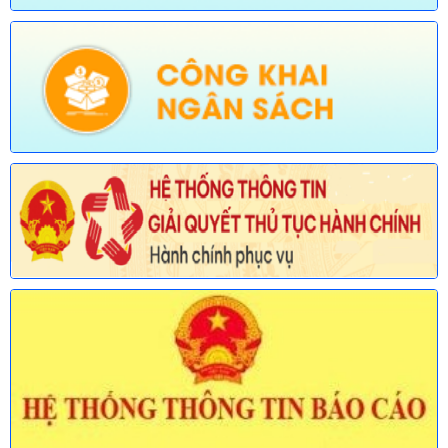
nghệ)
Ngày ban hành: (30/07/2026)
Số:
678/TB-UBND
Tên:
(Thông báo về việc công bố Danh mục thủ tục hành chính
mới ban hành và bị bãi bỏ lĩnh vực Viên chức thuộc phạm vi
chức năng quản lý của Sở Nội vụ)
Ngày ban hành: (30/07/2026)