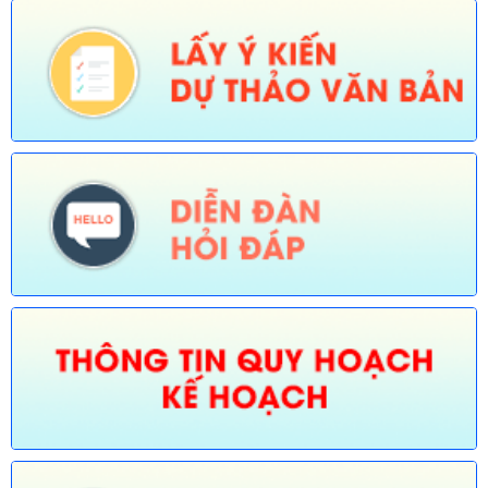
Ngày ban hành: (30/07/2026)
Số:
673/TB-UBND
Tên:
(Thông báo về việc công bố Danh mục thủ tục hành chính
được sửa đổi, bổ sung trong lĩnh vực Phát thanh truyền hình và
thông tin điện tử thuộc phạm vi chức năng quản lý của Sở Văn
hóa, Thể thao và Du lịch)
Ngày ban hành: (30/07/2026)
Số:
674/TB-UBND
Tên:
(Thông báo về việc công bố Danh mục thủ tục hành chính
được sửa đổi, bổ sung, thay thế, bãi bỏ trong lĩnh vực đường
thủy nội địa thuộc phạm vi chức năng quản lý của Sở Xây dựng)
Ngày ban hành: (30/07/2026)
Số:
675/TB-UBND
Tên:
(Thông báo về việc công bố Danh mục thủ tục hành chính
bị bãi bỏ trong lĩnh vực nông nghiệp thuộc phạm vi chức năng
quản lý của Sở Nông nghiệp và Môi trường)
Ngày ban hành: (30/07/2026)
Số:
676/TB-UBND
Tên:
(Thông báo về việc công bố thủ tục hành chính nội bộ