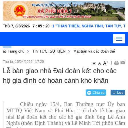
i lao động xã Phú Hòa 1 "THÂN THIỆN, NGHĨA TÌNH, TẬN TỤY, TRÁCH N
Thứ 7, 8/8/2026
7
:
05
:
21
Toggl
navig
Trang chủ
TIN TỨC, SỰ KIỆN
Mặt trận và các đoàn thể
Thứ tư, 15/04/2026
|
17:20
+
|
A
-
A
A
Lễ bàn giao nhà Đại đoàn kết cho các
hộ gia đình có hoàn cảnh khó khăn
Chia sẻ
Lưu
Chiều ngày 15/4, Ban Thường trực Ủy ban
MTTQ Việt Nam xã Phú Hòa 1 tổ chức lễ bàn giao
nhà Đại đoàn kết cho các hộ gia đình ông Lê Anh
Nghĩa (thôn Định Thành) và Lê Minh Tới (thôn Cẩm