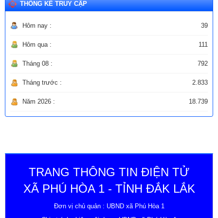
THỐNG KÊ TRUY CẬP
Hôm nay :
39
Hôm qua :
111
Tháng 08 :
792
Tháng trước :
2.833
Năm 2026 :
18.739
TRANG THÔNG TIN ĐIỆN TỬ
XÃ PHÚ HÒA 1 - TỈNH ĐẮK LẮK
Đơn vị chủ quản : UBND xã Phú Hòa 1