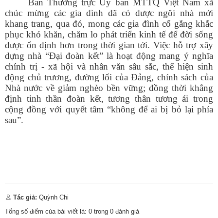
Ban Thường trực Ủy ban MTTQ Việt Nam xã
chúc mừng các gia đình đã có được ngôi nhà mới
khang trang, qua đó, mong các gia đình cố gắng khắc
phục khó khăn, chăm lo phát triển kinh tế để đời sống
được ổn định hơn trong thời gian tới. Việc hỗ trợ xây
dựng nhà “Đại đoàn kết” là hoạt động mang ý nghĩa
chính trị - xã hội và nhân văn sâu sắc, thể hiện sinh
Số:
1893/QĐ-UBND
động chủ trương, đường lối của Đảng, chính sách của
Tên:
(Quyết định số: 1893/QĐ-UBND ngày 30/7/2026 của
Nhà nước về giảm nghèo bền vững; đồng thời khẳng
UBND xã Phú Hòa 1 về việc thu hồi đất hộ gia đình, cá nhân
ông (bà): Lê Văn Phương để thực hiện Dự án: Hồ Suối Cái xã
định tinh thần đoàn kết, tương thân tương ái trong
Phú Hòa 1 - đợt 31. Địa điểm: Thôn Nhất Sơn, xã Phú Hòa 1,
cộng đồng với quyết tâm “không để ai bị bỏ lại phía
tỉnh Đắk Lắk)
sau”.
Ngày ban hành: (31/07/2026)
Số:
11/TB-TTCƯDVSNC
Tên:
(Thông báo về việc cho thuê nhà do Trung tâm Cung ứng
dịch vụ sự nghiệp công xã quản lý, khai thác)
Ngày ban hành: (31/07/2026)
Số:
680/TB-UBND
Tác giả:
Quỳnh Chi
Tên:
(Thông báo về việc công bố Danh mục thủ tục hành chính
mới ban hành lĩnh vực giáo dục và đào tạo thuộc phạm vi, chức
Tổng số điểm của bài viết là:
0
trong
0
đánh giá