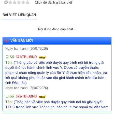
năng quản lý của Sở Giáo dục và Đào tạo)
Click để đánh giá bài viết
Ngày ban hành: (31/07/2026)
Số:
670/TB-UBND
BÀI VIẾT LIÊN QUAN
Tên:
(Thông báo về việc công bố Danh mục thủ tục hành chính
ban hành mới trong lĩnh vực phòng cháy, chữa cháy và cứu
Nội dung đang cập nhật...
nạn, cứu hộ thuộc thẩm quyền giải quyết của UBND cấp xã trên
địa bàn tỉnh Đắk Lắk)
Ngày ban hành: (30/07/2026)
VĂN BẢN MỚI
Số:
671/TB-UBND
Tên:
(Thông báo về việc phê duyệt quy trình nội bộ trong giải
quyết thủ tục hành chính lĩnh vực Y, Dược cổ truyền thuộc
phạm vi chức năng quản lý của Sở Y tế thực hiện tiếp nhận, trả
kết quả không phụ thuộc vào địa giới hành chính trên địa bàn
tỉnh Đắk Lắk)
Ngày ban hành: (30/07/2026)
Số:
672/TB-UBND
Tên:
(Thôg báo về việc phê duyệt quy trình nội bộ giải quyết
TTHC trong lĩnh vực Thông tin, báo chí nước ngoài tại Việt Nam
thuộc phạm vi chức năng quản lý nhà nước của Văn phòng
UBND tỉnh thực hiện tiếp nhận, trả kết quả không phụ thuộc vào
ĐGHC)