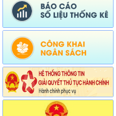
được sửa đổi, bổ sung trong lĩnh vực đường thủy nội địa thuộc
phạm vi chức năng quản lý của Sở Xây dựng)
Ngày ban hành: (30/07/2026)
Số:
677/TB-UBND
Tên:
(Thông báo về việc công bố Danh mục thủ tục hành chính
được sửa đổi, bổ sung lĩnh vực an toàn bức xạ và hạt nhân
thuộc phạm vi chức năng quản lý của Sở Khoa học và Công
nghệ)
Ngày ban hành: (30/07/2026)
Số:
678/TB-UBND
Tên:
(Thông báo về việc công bố Danh mục thủ tục hành chính
mới ban hành và bị bãi bỏ lĩnh vực Viên chức thuộc phạm vi
chức năng quản lý của Sở Nội vụ)
Ngày ban hành: (30/07/2026)