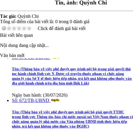
Tin, ảnh: Quỳnh Chi
Tên:
(Thông báo về việc công bố Danh mục thủ tục hành chính ban hành
mới trong lĩnh vực phòng cháy, chữa cháy và cứu nạn, cứu hộ thuộc
Tác giả:
Quỳnh Chi
thẩm quyền giải quyết của UBND cấp xã trên địa bàn tỉnh Đắk Lắk)
Tổng số điểm của bài viết là:
0
trong
0
đánh giá
Ngày ban hành: (30/07/2026)
Click để đánh giá bài viết
Số:
671/TB-UBND
Bài viết liên quan
Nội dung đang cập nhật...
Tên:
(Thông báo về việc phê duyệt quy trình nội bộ trong giải quyết thủ
tục hành chính lĩnh vực Y, Dược cổ truyền thuộc phạm vi chức năng
quản lý của Sở Y tế thực hiện tiếp nhận, trả kết quả không phụ thuộc vào
Văn bản mới
địa giới hành chính trên địa bàn tỉnh Đắk Lắk)
Ngày ban hành: (30/07/2026)
Số:
672/TB-UBND
Tên:
(Thôg báo về việc phê duyệt quy trình nội bộ giải quyết TTHC
trong lĩnh vực Thông tin, báo chí nước ngoài tại Việt Nam thuộc phạm vi
chức năng quản lý nhà nước của Văn phòng UBND tỉnh thực hiện tiếp
nhận, trả kết quả không phụ thuộc vào ĐGHC)
Ngày ban hành: (30/07/2026)
Số:
673/TB-UBND
Tên:
(Thông báo về việc công bố Danh mục thủ tục hành chính được sửa