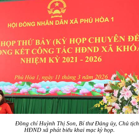
Đồng chí Huỳnh Thị Son, Bí thư Đảng ủy, Chủ tịch
HĐND xã phát biểu khai mạc kỳ họp.