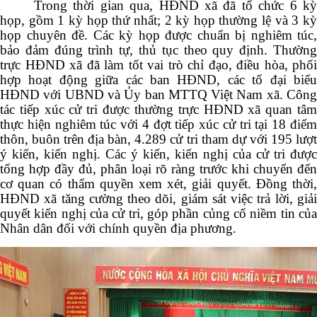
Trong thời gian qua, HĐND xã đã tổ chức 6 kỳ
họp, gồm 1 kỳ họp thứ nhất; 2 kỳ họp thường lệ và 3 kỳ
họp chuyên đề. Các kỳ họp được chuẩn bị nghiêm túc,
bảo đảm đúng trình tự, thủ tục theo quy định. Thường
trực HĐND xã đã làm tốt vai trò chỉ đạo, điều hòa, phối
hợp hoạt động giữa các ban HĐND, các tổ đại biểu
HĐND với UBND và Ủy ban MTTQ Việt Nam xã. Công
tác tiếp xúc cử tri được thường trực HĐND xã quan tâm
thực hiện nghiêm túc với 4 đợt tiếp xúc cử tri tại 18 điểm
thôn, buôn trên địa bàn, 4.289 cử tri tham dự với 195 lượt
ý kiến, kiến nghị. Các ý kiến, kiến nghị của cử tri được
tổng hợp đầy đủ, phân loại rõ ràng trước khi chuyển đến
cơ quan có thẩm quyền xem xét, giải quyết. Đồng thời,
HĐND xã tăng cường theo dõi, giám sát việc trả lời, giải
quyết kiến nghị của cử tri, góp phần củng cố niềm tin của
Nhân dân đối với chính quyền địa phương.