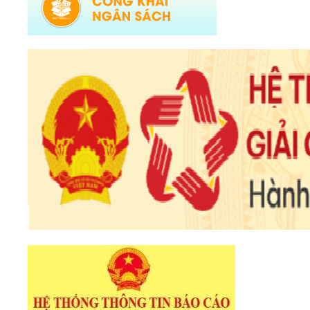
Ngày ban hành: (30/07/2026)
Số:
677/TB-UBND
Tên:
(Thông báo về việc công bố Danh mục thủ tục hành chính được sửa
đổi, bổ sung lĩnh vực an toàn bức xạ và hạt nhân thuộc phạm vi chức
năng quản lý của Sở Khoa học và Công nghệ)
Ngày ban hành: (30/07/2026)
Số:
678/TB-UBND
Tên:
(Thông báo về việc công bố Danh mục thủ tục hành chính mới ban
hành và bị bãi bỏ lĩnh vực Viên chức thuộc phạm vi chức năng quản lý
của Sở Nội vụ)
Ngày ban hành: (30/07/2026)