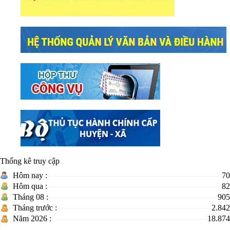
Thống kê truy cập
Hôm nay :
70
Hôm qua :
82
Tháng 08 :
905
Tháng trước :
2.842
Năm 2026 :
18.874