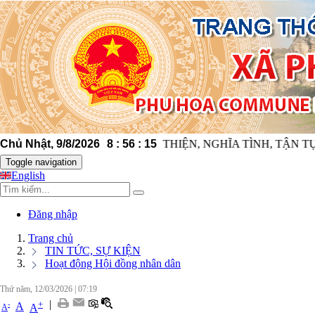
g xã Phú Hòa 1 "THÂN THIỆN, NGHĨA TÌNH, TẬN TỤY, TRÁCH N
Chủ Nhật, 9/8/2026
8
:
56
:
16
Toggle navigation
English
Đăng nhập
Trang chủ
TIN TỨC, SỰ KIỆN
Hoạt động Hội đồng nhân dân
Thứ năm, 12/03/2026
|
07:19
|
+
-
A
A
A