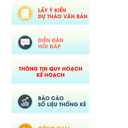
đổi, bổ sung trong lĩnh vực Phát thanh truyền hình và thông tin điện tử
thuộc phạm vi chức năng quản lý của Sở Văn hóa, Thể thao và Du lịch)
Ngày ban hành: (30/07/2026)
Số:
674/TB-UBND
Tên:
(Thông báo về việc công bố Danh mục thủ tục hành chính được sửa
đổi, bổ sung, thay thế, bãi bỏ trong lĩnh vực đường thủy nội địa thuộc
phạm vi chức năng quản lý của Sở Xây dựng)
Ngày ban hành: (30/07/2026)
Số:
675/TB-UBND
Tên:
(Thông báo về việc công bố Danh mục thủ tục hành chính bị bãi bỏ
trong lĩnh vực nông nghiệp thuộc phạm vi chức năng quản lý của Sở
Nông nghiệp và Môi trường)
Ngày ban hành: (30/07/2026)
Số:
676/TB-UBND
Tên:
(Thông báo về việc công bố thủ tục hành chính nội bộ được sửa đổi,
bổ sung trong lĩnh vực đường thủy nội địa thuộc phạm vi chức năng
quản lý của Sở Xây dựng)