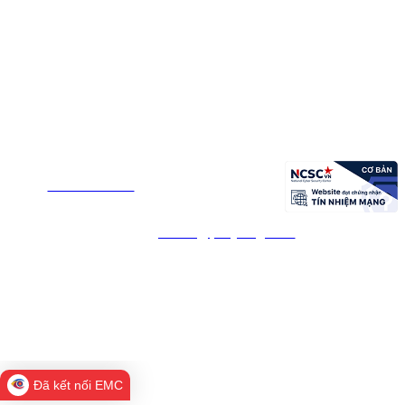
TRANG THÔNG TIN ĐIỆN TỬ XÃ PHÚ HÒA 1 -
TỈNH ĐẮK LẮK
Đơn vị chủ quản : UBND xã Phú Hòa 1
Chịu trách nhiệm nội dung: UBND xã Phú Hòa 1
Địa chỉ: thôn Định Thọ 1 - xã Phú Hòa 1 - Tỉnh Đắk Lắk
Điện
thoại:
0257.388.6548
- Fax: 0257.3886.582
Email:
phuhoa@phuyen.gov.vn
©Bản quyền thuộc Trang Thông tin điện tử xã Phú Hòa .
Ghi rõ nguồn "Trang Thông tin điện tử xã Phú Hòa 1"
"
https://phuhoa1.daklak.gov.vn
"
hoặc
khi phát hành lại thông tin từ các
nguồn này.
Đã kết nối EMC