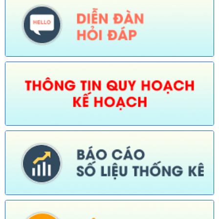
Tên:
(Thông báo về việc công bố Danh mục thủ tục hành chính
bị bãi bỏ trong lĩnh vực nông nghiệp thuộc phạm vi chức năng
quản lý của Sở Nông nghiệp và Môi trường)
Ngày ban hành: (30/07/2026)
Số:
676/TB-UBND
Tên:
(Thông báo về việc công bố thủ tục hành chính nội bộ
được sửa đổi, bổ sung trong lĩnh vực đường thủy nội địa thuộc
phạm vi chức năng quản lý của Sở Xây dựng)
Ngày ban hành: (30/07/2026)
Số:
677/TB-UBND
Tên:
(Thông báo về việc công bố Danh mục thủ tục hành chính
được sửa đổi, bổ sung lĩnh vực an toàn bức xạ và hạt nhân
thuộc phạm vi chức năng quản lý của Sở Khoa học và Công
nghệ)
Ngày ban hành: (30/07/2026)
Số:
678/TB-UBND
Tên:
(Thông báo về việc công bố Danh mục thủ tục hành chính
mới ban hành và bị bãi bỏ lĩnh vực Viên chức thuộc phạm vi
chức năng quản lý của Sở Nội vụ)
Ngày ban hành: (30/07/2026)