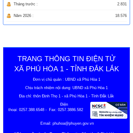
Tháng trước :
2.831
Năm 2026 :
18.576
TRANG THÔNG TIN ĐIỆN TỬ
XÃ PHÚ HÒA 1 - TỈNH ĐẮK LẮK
Đơn vị chủ quản : UBND xã Phú Hòa 1
Chịu trách nhiệm nội dung: UBND xã Phú Hòa 1
Địa chỉ: thôn Định Thọ 1 - xã Phú Hòa 1 - Tỉnh Đắk Lắk
Điện
thoại:
0257.388.6548
- Fax: 0257.3886.582
Email:
phuhoa@phuyen.gov.vn