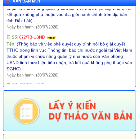
VĂN BẢN MỚI
Số:
672/TB-UBND
Tên:
(Thôg báo về việc phê duyệt quy trình nội bộ giải quyết
TTHC trong lĩnh vực Thông tin, báo chí nước ngoài tại Việt Nam
thuộc phạm vi chức năng quản lý nhà nước của Văn phòng
UBND tỉnh thực hiện tiếp nhận, trả kết quả không phụ thuộc vào
ĐGHC)
Ngày ban hành: (30/07/2026)
Số:
673/TB-UBND
Tên:
(Thông báo về việc công bố Danh mục thủ tục hành chính
được sửa đổi, bổ sung trong lĩnh vực Phát thanh truyền hình và
thông tin điện tử thuộc phạm vi chức năng quản lý của Sở Văn
hóa, Thể thao và Du lịch)
Ngày ban hành: (30/07/2026)
Số:
674/TB-UBND
Tên:
(Thông báo về việc công bố Danh mục thủ tục hành chính
được sửa đổi, bổ sung, thay thế, bãi bỏ trong lĩnh vực đường
thủy nội địa thuộc phạm vi chức năng quản lý của Sở Xây dựng)
Ngày ban hành: (30/07/2026)
Số:
675/TB-UBND