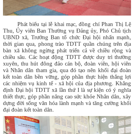
Phát biểu tại lễ khai mạc, đồng chí Phan Thị Lệ
Thu, Ủy viên Ban Thường vụ Đảng ủy, Phó Chủ tịch
UBND xã, Trưởng Ban tổ chức Đại hội nhấn mạnh,
thời gian qua, phong trào TDTT quần chúng trên địa
bàn xã không ngừng phát triển cả về chiều rộng và
chiều sâu. Các hoạt động TDTT được duy trì thường
xuyên, thu hút đông đảo cán bộ, đoàn viên, hội viên
và Nhân dân tham gia, qua đó tạo nên khối đại đoàn
kết toàn dân bền vững, góp phần thực hiện thắng lợi
các nhiệm vụ kinh tế - xã hội của địa phương. Khẳng
định Đại hội TDTT xã lần thứ I là sự kiện có ý nghĩa
thiết thực, góp phần nâng cao sức khỏe Nhân dân, xây
dựng đời sống văn hóa lành mạnh và tăng cường khối
đại đoàn kết toàn dân.