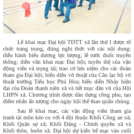
Lễ khai mạc Đại hội TDTT xã lần thứ I được tổ
chức trang trọng, đúng nghi thức với các nội dung:
diễu hành biểu dương lực lượng; lễ rước đuốc truyền
thống; diễn văn khai mạc Đại hội; tuyên thệ của vận
động viên và trọng tài; trao cờ lưu niệm cho các đoàn
tham gia Đại hội; biểu diễn võ thuật của Câu lạc bộ võ
thuật trường Tiểu học Phú Hòa; biểu diễn Nhảy hiện
đại của Đoàn thanh niên xã và tiết mục dân vũ của Hội
LHPN xã. Chương trình được dàn dựng công phu, tạo
điểm nhấn ấn tượng cho ngày hội thể thao quần chúng.
Sau lễ khai mạc, các vận động viên tham gia
tranh tài môn kéo co với 4 đội thuộc Khối Công an xã;
Khối Quân sự xã; Khối Đảng - Chính quyền xã và
Khối thôn, buôn xã. Đại hội dự kiến bế mạc vào cuối