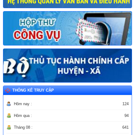
THỐNG KÊ TRUY CẬP
Hôm nay :
124
Hôm qua :
94
Tháng 08 :
641