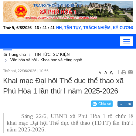
 NGHĨA TÌNH, TẬN TỤY, TRÁCH NHIỆM, KỶ CƯƠNG, KỶ LUẬT" !
Thứ 5, 6/8/2026
16
:
41
:
43
Toggl
navig
Trang chủ
TIN TỨC, SỰ KIỆN
Văn hóa xã hội - Khoa học và công nghệ
Thứ hai, 22/06/2026
|
10:55
+
|
A
-
A
A
Khai mạc Đại hội Thể dục thể thao xã
Phú Hòa 1 lần thứ I năm 2025-2026
Chia sẻ
Lưu
Sáng 22/6, UBND xã Phú Hòa 1 tổ chức lễ
khai mạc Đại hội Thể dục thể thao (TDTT) lần thứ I
năm 2025-2026.