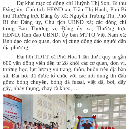
Dự khai mạc có đồng chí Huỳnh Thị Son, Bí thư
Đảng ủy, Chủ tịch HĐND xã; Trần Thị Hạnh, Phó Bí
thư Thường trực Đảng ủy xã; Nguyễn Trường Thi, Phó
Bí thư Đảng ủy, Chủ tịch UBND xã; các đồng chí
trong Ban Thường vụ Đảng ủy xã; Thường trực
HĐND, lãnh đạo UBND, Ủy ban MTTQ Việt Nam xã;
lãnh đạo các cơ quan, đơn vị cùng đông đảo người dân
địa phương.
Đại hội TDTT xã Phú Hòa 1 lần thứ I quy tụ gần
600 vận động viên đến từ 28 khối các cơ quan, đơn vị,
trường học, lực lượng vũ trang, thôn, buôn trên địa bàn
xã. Đại hội đã được tổ chức với các nội dung thi đấu
gồm: bóng chuyền, bóng đá futsal, việt dã, bơi, đẩy
gậy, nhảy thụng, chạy cà kheo,…