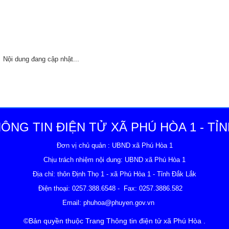
Nội dung đang cập nhật...
ÔNG TIN ĐIỆN TỬ XÃ PHÚ HÒA 1 - TỈN
Đơn vị chủ quản : UBND xã Phú Hòa 1
Chịu trách nhiệm nội dung: UBND xã Phú Hòa 1
Địa chỉ: thôn Định Thọ 1 - xã Phú Hòa 1 - Tỉnh Đắk Lắk
ện thoại:
0257.388.6548
- Fax: 0257.3886.582
Email:
phuhoa@phuyen.gov.vn
©Bản quyền thuộc Trang Thông tin điện tử xã Phú Hòa .