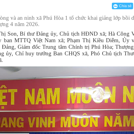
 thể
 kiểm tra Đảng ủy
n hóa - Xã hội
hòng UBND - HĐND
ên hiệp Phụ nữ
Thông báo
Bộ TTHC cấp xã
VBCĐĐH của UBND xã
Kết luận
Chia sẻ
h
tâm Chính trị Phú Hòa
ban trực thuộc
ông dân
Nội dung công khai
Phòng Kinh tế
Kế hoạch
òng và an ninh xã Phú Hòa 1 tổ chức khai giảng lớp bồi 
nhân dân
u chiến binh
Phòng Văn hóa - Xã hội
Công văn
ượng 4 năm 2026.
 Thị Son, Bí thư Đảng ủy, Chủ tịch HĐND xã; Hà Công 
hôn, buôn
TNCS Hồ Chí Minh
Trung tâm phục vụ Hành chính công
Thông báo
Ủy ban MTTQ Việt Nam xã; Phạm Thị Kiều Diễm, Ủy v
đạo UBMTTQ VN
Trung tâm cung ứng Dịch vụ sự nghiệp công:
Báo cáo
Đảng, Giám đốc Trung tâm Chính trị Phú Hòa; Thượng
 ủy, Chỉ huy trưởng Ban CHQS xã, Phó Chủ tịch Thư
Quyết định
ã.
Chương trình
Chỉ thị