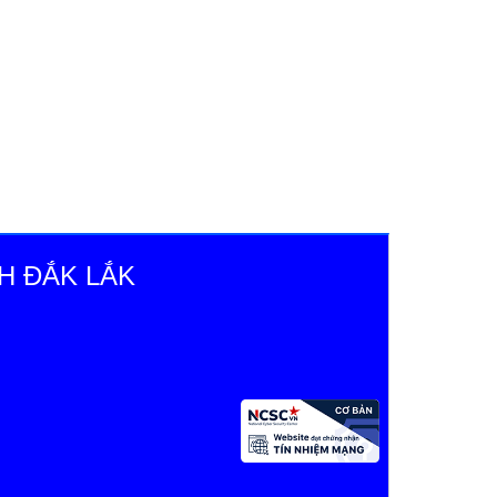
H ĐẮK LẮK