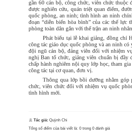
gần 60 cán bộ, công chức, viên chức thuộc đ
được nghiên cứu, quán triệt quan điểm, đườ
quốc phòng, an ninh; tình hình an ninh chính
đoạn “diễn biến hòa bình” của các thế lực
phòng toàn dân gắn với thế trận an ninh nhâ
Phát biểu tại lễ khai giảng, đồng c
công tác giáo dục quốc phòng và an ninh có 
đội ngũ cán bộ, đảng viên đối với nhiệm v
nghị Ban tổ chức, giảng viên chuẩn bị đầy đ
chấp hành nghiêm nội quy lớp học, tham gia h
công tác tại cơ quan, đơn vị.
Thông qua lớp bồi dưỡng nhằm góp p
chức, viên chức đối với nhiệm vụ quốc phò
tình hình mới.
Tác giả:
Quỳnh Chi
Tổng số điểm của bài viết là:
0
trong
0
đánh giá