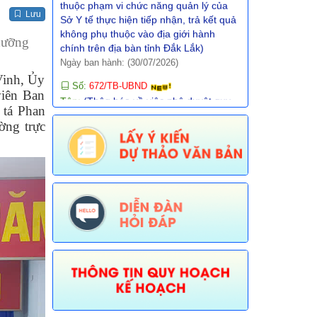
Ngày ban hành: (30/07/2026)
Lưu
Số:
672/TB-UBND
dưỡng
Tên:
(Thôg báo về việc phê duyệt quy
trình nội bộ giải quyết TTHC trong lĩnh
Vinh, Ủy
vực Thông tin, báo chí nước ngoài tại
iên Ban
Việt Nam thuộc phạm vi chức năng
quản lý nhà nước của Văn phòng UBND
 tá Phan
tỉnh thực hiện tiếp nhận, trả kết quả
ờng trực
không phụ thuộc vào ĐGHC)
Ngày ban hành: (30/07/2026)
Số:
673/TB-UBND
Tên:
(Thông báo về việc công bố Danh
mục thủ tục hành chính được sửa đổi,
bổ sung trong lĩnh vực Phát thanh
truyền hình và thông tin điện tử thuộc
phạm vi chức năng quản lý của Sở Văn
hóa, Thể thao và Du lịch)
Ngày ban hành: (30/07/2026)
Số:
674/TB-UBND
Tên:
(Thông báo về việc công bố Danh