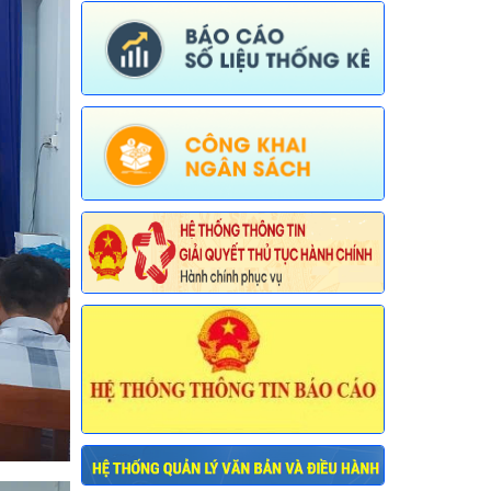
mục thủ tục hành chính được sửa đổi,
bổ sung, thay thế, bãi bỏ trong lĩnh vực
đường thủy nội địa thuộc phạm vi chức
năng quản lý của Sở Xây dựng)
Ngày ban hành: (30/07/2026)
Số:
675/TB-UBND
Tên:
(Thông báo về việc công bố Danh
mục thủ tục hành chính bị bãi bỏ trong
lĩnh vực nông nghiệp thuộc phạm vi
chức năng quản lý của Sở Nông nghiệp
và Môi trường)
Ngày ban hành: (30/07/2026)
Số:
676/TB-UBND
Tên:
(Thông báo về việc công bố thủ
tục hành chính nội bộ được sửa đổi, bổ
sung trong lĩnh vực đường thủy nội địa
thuộc phạm vi chức năng quản lý của
Sở Xây dựng)
Ngày ban hành: (30/07/2026)
Số:
677/TB-UBND