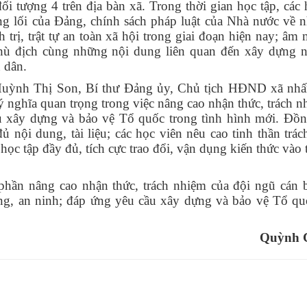
ối tượng 4 trên địa bàn xã. Trong thời gian học tập, các 
ng lối của Đảng, chính sách pháp luật của Nhà nước về 
 trị, trật tự an toàn xã hội trong giai đoạn hiện nay; âm
 thù địch cùng những nội dung liên quan đến xây dựng 
n dân.
hí Huỳnh Thị Son, Bí thư Đảng ủy, Chủ tịch HĐND xã nh
ý nghĩa quan trọng trong việc nâng cao nhận thức, trách n
ụ xây dựng và bảo vệ Tổ quốc trong tình hình mới. Đồn
ủ nội dung, tài liệu; các học viên nêu cao tinh thần trác
ọc tập đầy đủ, tích cực trao đổi, vận dụng kiến thức vào 
hần nâng cao nhận thức, trách nhiệm của đội ngũ cán 
ng, an ninh; đáp ứng yêu cầu xây dựng và bảo vệ Tổ qu
Quỳnh Ch