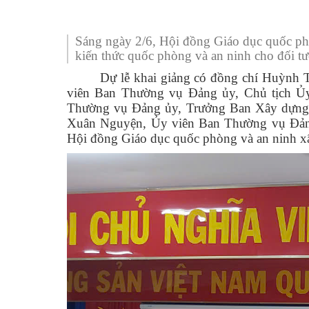
Truyền thống văn hoá
UBMTTQ Việt Nam
Mặt trận và các đoàn
Ủy ban
Ban Vă
Văn p
Hội Li
Công khai ngân sách
Quốc phòng - An nin
Trung 
Phòng 
Hội N
Báo cáo, số liệu thống kê
Sáng ngày 2/6, Hội đồng Giáo dục quốc ph
Hoạt động Hội đồng 
Hội Cự
kiến thức quốc phòng và an ninh cho đối t
Văn bản quy phạm pháp luật
Dự lễ khai giảng có đồng chí Huỳnh
Hoạt động của các t
Đoàn 
Kết quả chương trình, đề tài khoa học
viên Ban Thường vụ Đảng ủy, Chủ tịch 
Chuyển đổi số
Lãnh 
Thường vụ Đảng ủy, Trưởng Ban Xây dựng 
Thông tin dự án
Xuân Nguyện, Ủy viên Ban Thường vụ Đảng
Hỏi đáp
Hội đồng Giáo dục quốc phòng và an ninh x
Hỏi đáp công dân