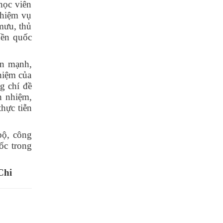
học viên
nhiệm vụ
 mưu, thủ
nền quốc
ấn mạnh,
hiệm của
g chí đề
h nhiệm,
thực tiễn
bộ, công
ốc trong
i