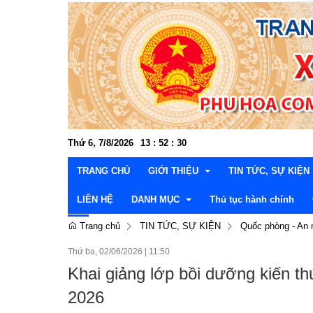
Thứ 6, 7/8/2026
13
:
52
:
32
TRANG CHỦ
GIỚI THIỆU
TIN TỨC, SỰ KIỆN
LIÊN HỆ
DANH MỤC
Thủ tục hành chính
Trang chủ
TIN TỨC, SỰ KIỆN
Quốc phòng - An 
Cơ cấu tổ chức
Đảng ủy
Văn hóa xã hội - Kh
Thườn
Thứ ba, 02/06/2026
|
11:50
Lễ hội và di tích lịch sử
Hội đồng nhân dân
Kinh tế - Nông nghiệ
Văn p
Thườn
Lấy ý kiến dự thảo văn bản
Khai giảng lớp bồi dưỡng kiến t
Danh lam, thắng cảnh
UBND xã
Xây dựng Đảng và C
Ban x
Ban Ki
Lãnh 
Thông tin quy hoạch, kế hoạch
2026