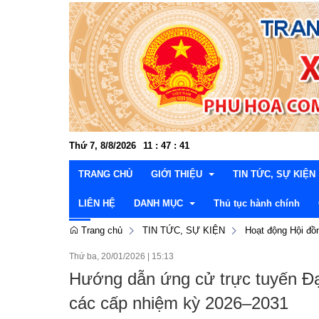
Thứ 7, 8/8/2026
11
:
47
:
42
TRANG CHỦ
GIỚI THIỆU
TIN TỨC, SỰ KIỆN
LIÊN HỆ
DANH MỤC
Thủ tục hành chính
Trang chủ
TIN TỨC, SỰ KIỆN
Hoạt động Hội đồ
Cơ cấu tổ chức
Đảng ủy
Văn hóa xã hội - Kh
Thườn
Thứ ba, 20/01/2026
|
15:13
Lễ hội và di tích lịch sử
Hội đồng nhân dân
Kinh tế - Nông nghiệ
Văn p
Thườn
Lấy ý kiến dự thảo văn bản
Hướng dẫn ứng cử trực tuyến Đạ
Danh lam, thắng cảnh
UBND xã
Xây dựng Đảng và C
Ban x
Ban Ki
Lãnh 
Thông tin quy hoạch, kế hoạch
các cấp nhiệm kỳ 2026–2031