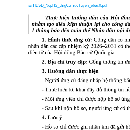
Truyền thống văn hoá
UBMTTQ Việt Nam
Mặt trận và các đoàn
Ủy ban
Ban Vă
Văn p
Hội Li
Công khai ngân sách
HDSD_NopHS_UngCuTrucTuyen_e6ac0.pdf
Quốc phòng - An nin
Trung 
Phòng 
Hội N
Báo cáo, số liệu thống kê
Thực hiện hướng dẫn của Hội đồng 
Hoạt động Hội đồng 
Hội Cự
nhằm tạo điều kiện thuận lợi cho công d
Văn bản quy phạm pháp luật
1 thông báo đến toàn thể Nhân dân nội d
Hoạt động của các t
Đoàn 
Kết quả chương trình, đề tài khoa học
1. Hình thức ứng cử:
Công dân có nh
Chuyển đổi số
Lãnh 
nhân dân các cấp nhiệm kỳ 2026–2031 có thể
Thông tin dự án
điện tử của Hội đồng Bầu cử Quốc gia.
Hỏi đáp
2. Địa chỉ truy cập:
Cổng thông tin ứn
Hỏi đáp công dân
3. Hướng dẫn thực hiện
- Người ứng cử đăng nhập hệ thống bằ
- Thực hiện kê khai đầy đủ thông tin h
- Mỗi ứng viên chỉ được nộp hồ sơ ứng
- Sau khi nộp hồ sơ, người ứng cử có th
4. Lưu ý
- Hồ sơ chỉ được ghi nhận khi đã gửi h