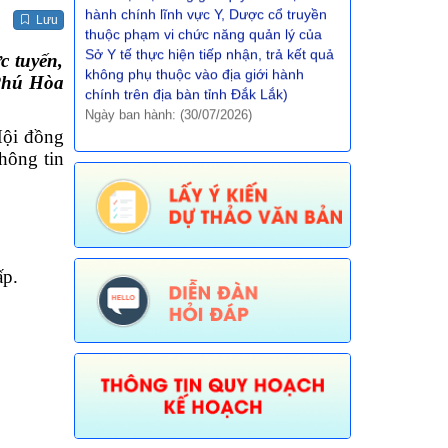
Sở Y tế thực hiện tiếp nhận, trả kết quả
Lưu
không phụ thuộc vào địa giới hành
c tuyến,
chính trên địa bàn tỉnh Đắk Lắk)
Ngày ban hành: (30/07/2026)
 Phú Hòa
Số:
672/TB-UBND
Tên:
(Thôg báo về việc phê duyệt quy
Hội đồng
trình nội bộ giải quyết TTHC trong lĩnh
hông tin
vực Thông tin, báo chí nước ngoài tại
Việt Nam thuộc phạm vi chức năng
quản lý nhà nước của Văn phòng UBND
tỉnh thực hiện tiếp nhận, trả kết quả
không phụ thuộc vào ĐGHC)
ấp.
Ngày ban hành: (30/07/2026)
Số:
673/TB-UBND
Tên:
(Thông báo về việc công bố Danh
mục thủ tục hành chính được sửa đổi,
bổ sung trong lĩnh vực Phát thanh
truyền hình và thông tin điện tử thuộc
phạm vi chức năng quản lý của Sở Văn
hóa, Thể thao và Du lịch)