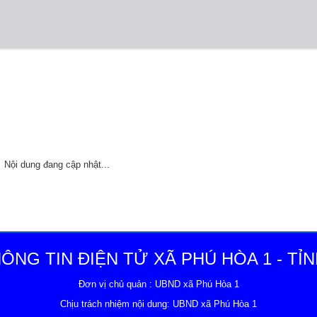
Nội dung đang cập nhật...
ÔNG TIN ĐIỆN TỬ XÃ PHÚ HÒA 1 - TỈN
Đơn vị chủ quản : UBND xã Phú Hòa 1
Chịu trách nhiệm nội dung: UBND xã Phú Hòa 1