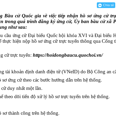
 thể
 kiểm tra Đảng ủy
n hóa - Xã hội
hòng UBND - HĐND
ên hiệp Phụ nữ
Thông báo
Bộ TTHC cấp xã
VBCĐĐH của UBND xã
Kết luận
Chia sẻ
h
tâm Chính trị Phú Hòa
ban trực thuộc
ông dân
Nội dung công khai
Phòng Kinh tế
Kế hoạch
Bầu cử Quốc gia về việc tiếp nhận hồ sơ ứng cử trự
nhân dân
u chiến binh
Phòng Văn hóa - Xã hội
Công văn
ân trong quá trình đăng ký ứng cử, Ủy ban bầu cử xã
ung như sau:
hôn, buôn
TNCS Hồ Chí Minh
Trung tâm phục vụ Hành chính công
Thông báo
u cầu ứng cử Đại biểu Quốc hội khóa XVI và Đại biểu 
đạo UBMTTQ VN
Trung tâm cung ứng Dịch vụ sự nghiệp công:
Báo cáo
 thực hiện nộp hồ sơ ứng cử trực tuyến thông qua Cổng t
Quyết định
g cử trực tuyến:
https://hoidongbaucu.quochoi.vn/
Chương trình
Chỉ thị
ng tài khoản định danh điện tử (VNeID) do Bộ Công an c
ồ sơ ứng cử theo các bước hướng dẫn trên hệ thống.
 cử duy nhất một lần.
ể theo dõi tiến độ xử lý hồ sơ trực tuyến trên hệ thống.
ồ sơ thành công trên hệ thống.