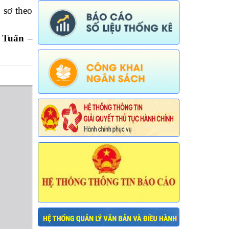
Ngày ban hành: (30/07/2026)
 sơ theo
Số:
674/TB-UBND
Tên:
(Thông báo về việc công bố Danh
 Tuấn
–
mục thủ tục hành chính được sửa đổi,
bổ sung, thay thế, bãi bỏ trong lĩnh vực
đường thủy nội địa thuộc phạm vi chức
năng quản lý của Sở Xây dựng)
Ngày ban hành: (30/07/2026)
Số:
675/TB-UBND
Tên:
(Thông báo về việc công bố Danh
mục thủ tục hành chính bị bãi bỏ trong
lĩnh vực nông nghiệp thuộc phạm vi
chức năng quản lý của Sở Nông nghiệp
và Môi trường)
Ngày ban hành: (30/07/2026)
Số:
676/TB-UBND
Tên:
(Thông báo về việc công bố thủ
tục hành chính nội bộ được sửa đổi, bổ
sung trong lĩnh vực đường thủy nội địa
thuộc phạm vi chức năng quản lý của
Sở Xây dựng)