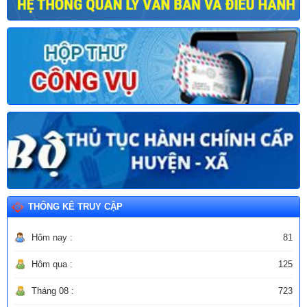
THỐNG KÊ TRUY CẬP
Hôm nay :
81
Hôm qua :
125
Tháng 08 :
723