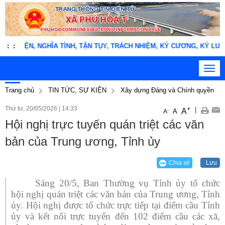
HIỆN, NGHĨA TÌNH, TẬN TỤY, TRÁCH NHIỆM, KỶ CƯƠNG, KỶ LUẬT" !
:
:
Toggl
navig
Trang chủ
TIN TỨC, SỰ KIỆN
Xây dựng Đảng và Chính quyền
Thứ tư, 20/05/2026
|
14:33
+
|
A
-
A
A
Hội nghị trực tuyến quán triệt các văn
bản của Trung ương, Tỉnh ủy
Chia sẻ
Lưu
Sáng 20/5, Ban Thường vụ Tỉnh ủy tổ chức
hội nghị quán triệt các văn bản của Trung ương, Tỉnh
ủy. Hội nghị được tổ chức trực tiếp tại điểm cầu Tỉnh
ủy và kết nối trực tuyến đến 102 điểm cầu các xã,