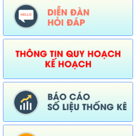
thủy nội địa thuộc phạm vi chức năng quản lý của Sở Xây dựng)
Ngày ban hành: (30/07/2026)
Số:
675/TB-UBND
Tên:
(Thông báo về việc công bố Danh mục thủ tục hành chính
bị bãi bỏ trong lĩnh vực nông nghiệp thuộc phạm vi chức năng
quản lý của Sở Nông nghiệp và Môi trường)
Ngày ban hành: (30/07/2026)
Số:
676/TB-UBND
Tên:
(Thông báo về việc công bố thủ tục hành chính nội bộ
được sửa đổi, bổ sung trong lĩnh vực đường thủy nội địa thuộc
phạm vi chức năng quản lý của Sở Xây dựng)
Ngày ban hành: (30/07/2026)
Số:
677/TB-UBND
Tên:
(Thông báo về việc công bố Danh mục thủ tục hành chính
được sửa đổi, bổ sung lĩnh vực an toàn bức xạ và hạt nhân
thuộc phạm vi chức năng quản lý của Sở Khoa học và Công
nghệ)
Ngày ban hành: (30/07/2026)
Số:
678/TB-UBND