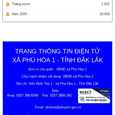
Tháng trước :
2.832
Năm 2026 :
18.659
TRANG THÔNG TIN ĐIỆN TỬ
XÃ PHÚ HÒA 1 - TỈNH ĐẮK LẮK
Đơn vị chủ quản : UBND xã Phú Hòa 1
Chịu trách nhiệm nội dung: UBND xã Phú Hòa 1
Địa chỉ: thôn Định Thọ 1 - xã Phú Hòa 1 - Tỉnh Đắk Lắk
Điện
thoại:
0257.388.6548
- Fax: 0257.3886.582
Email:
phuhoa@phuyen.gov.vn