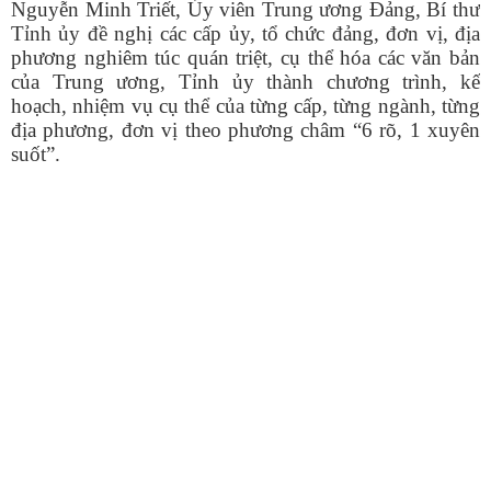
Nguyễn Minh Triết, Ủy viên Trung ương Đảng, Bí thư
Tỉnh ủy đề nghị các cấp ủy, tổ chức đảng, đơn vị, địa
phương nghiêm túc quán triệt, cụ thể hóa các văn bản
của Trung ương, Tỉnh ủy thành chương trình, kế
hoạch, nhiệm vụ cụ thể của từng cấp, từng ngành, từng
địa phương, đơn vị theo phương châm “6 rõ, 1 xuyên
suốt”.
Số:
1893/QĐ-UBND
Tên:
(Quyết định số: 1893/QĐ-UBND ngày 30/7/2026 của
UBND xã Phú Hòa 1 về việc thu hồi đất hộ gia đình, cá nhân
ông (bà): Lê Văn Phương để thực hiện Dự án: Hồ Suối Cái xã
Phú Hòa 1 - đợt 31. Địa điểm: Thôn Nhất Sơn, xã Phú Hòa 1,