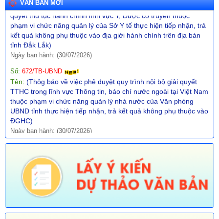
VĂN BẢN MỚI
phạm vi chức năng quản lý của Sở Y tế thực hiện tiếp nhận, trả
kết quả không phụ thuộc vào địa giới hành chính trên địa bàn
tỉnh Đắk Lắk)
Ngày ban hành: (30/07/2026)
Số:
672/TB-UBND
Tên:
(Thôg báo về việc phê duyệt quy trình nội bộ giải quyết
TTHC trong lĩnh vực Thông tin, báo chí nước ngoài tại Việt Nam
thuộc phạm vi chức năng quản lý nhà nước của Văn phòng
UBND tỉnh thực hiện tiếp nhận, trả kết quả không phụ thuộc vào
ĐGHC)
Ngày ban hành: (30/07/2026)
Số:
673/TB-UBND
Tên:
(Thông báo về việc công bố Danh mục thủ tục hành chính
được sửa đổi, bổ sung trong lĩnh vực Phát thanh truyền hình và
thông tin điện tử thuộc phạm vi chức năng quản lý của Sở Văn
hóa, Thể thao và Du lịch)
Ngày ban hành: (30/07/2026)
Số:
674/TB-UBND
Tên:
(Thông báo về việc công bố Danh mục thủ tục hành chính
được sửa đổi, bổ sung, thay thế, bãi bỏ trong lĩnh vực đường