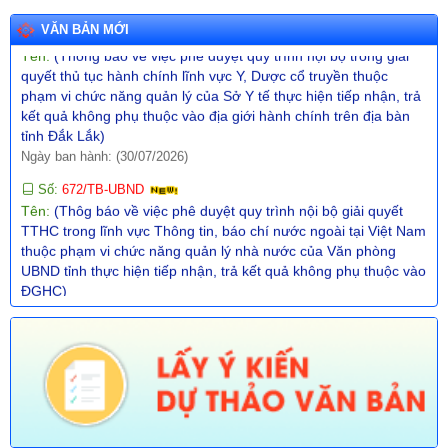
Số:
671/TB-UBND
Tên:
(Thông báo về việc phê duyệt quy trình nội bộ trong giải
VĂN BẢN MỚI
quyết thủ tục hành chính lĩnh vực Y, Dược cổ truyền thuộc
phạm vi chức năng quản lý của Sở Y tế thực hiện tiếp nhận, trả
kết quả không phụ thuộc vào địa giới hành chính trên địa bàn
tỉnh Đắk Lắk)
Ngày ban hành: (30/07/2026)
Số:
672/TB-UBND
Tên:
(Thôg báo về việc phê duyệt quy trình nội bộ giải quyết
TTHC trong lĩnh vực Thông tin, báo chí nước ngoài tại Việt Nam
thuộc phạm vi chức năng quản lý nhà nước của Văn phòng
UBND tỉnh thực hiện tiếp nhận, trả kết quả không phụ thuộc vào
ĐGHC)
Ngày ban hành: (30/07/2026)
Số:
673/TB-UBND
Tên:
(Thông báo về việc công bố Danh mục thủ tục hành chính
được sửa đổi, bổ sung trong lĩnh vực Phát thanh truyền hình và
thông tin điện tử thuộc phạm vi chức năng quản lý của Sở Văn
hóa, Thể thao và Du lịch)
Ngày ban hành: (30/07/2026)