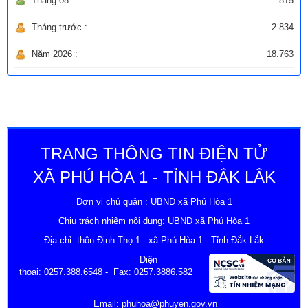
Tháng 08 :
815
Tháng trước :
2.834
Năm 2026 :
18.763
TRANG THÔNG TIN ĐIỆN TỬ
XÃ PHÚ HÒA 1 - TỈNH ĐẮK LẮK
Đơn vị chủ quản : UBND xã Phú Hòa 1
Chịu trách nhiệm nội dung: UBND xã Phú Hòa 1
Địa chỉ: thôn Định Thọ 1 - xã Phú Hòa 1 - Tỉnh Đắk Lắk
Điện
thoại:
0257.388.6548
- Fax: 0257.3886.582
Email:
phuhoa@phuyen.gov.vn