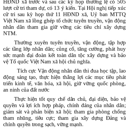
HĐND xã trước và sau các kỳ họp thường lệ có 505
lượt cử tri tham dự, có 13 ý kiến. Tại Hội nghị tiếp xúc
cử tri sau kỳ họp thứ 11 HĐND xã, Uỷ ban MTTQ
Việt Nam xã lồng ghép tổ chức tuyên truyền, vận động
nhân dân tham gia giữ vững các tiêu chí xây dựng
NTM.
Thường xuyên
tuyên truyền, vận động, tập hợp
các tầng lớp nhân dân; củng cố, tăng cường, phát huy
sức mạnh đại đoàn kết toàn dân tộc xây dựng và bảo
vệ Tổ quốc Việt Nam xã hội chủ nghĩa
.
Tích cực
Vận động nhân dân thi đua học tập, lao
động sáng tạo, thực hiện thắng lợi các mục tiêu phát
triển kinh tế, văn hóa, xã hội, giữ vững quốc phòng,
an ninh của đất nước
Thực hiện
tốt quy chế
dân chủ, đại diện, bảo vệ
quyền và lợi ích hợp pháp, chính đáng của nhân dân;
giám sát và phản biện xã hội
;
tham gia
phòng chống
Số:
1893/QĐ-UBND
tham nhũng, tiêu cực; tham gia
xây dựng Đảng và
Tên:
(Quyết định số: 1893/QĐ-UBND ngày 30/7/2026 của
chính quyền
trong sạch,
vững mạnh
.
UBND xã Phú Hòa 1 về việc thu hồi đất hộ gia đình, cá nhân