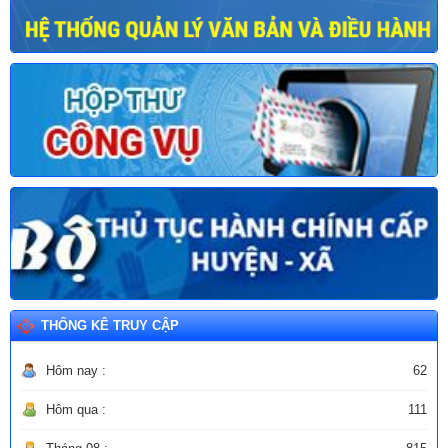
THỐNG KÊ TRUY CẬP
Hôm nay :
62
Hôm qua :
111