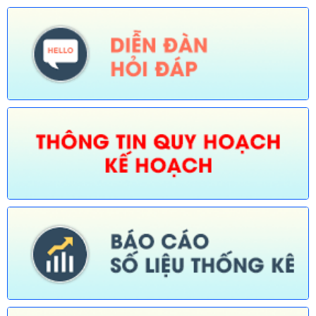
Số:
674/TB-UBND
Tên:
(Thông báo về việc công bố Danh mục thủ tục hành chính
được sửa đổi, bổ sung, thay thế, bãi bỏ trong lĩnh vực đường
thủy nội địa thuộc phạm vi chức năng quản lý của Sở Xây dựng)
Ngày ban hành: (30/07/2026)
Số:
675/TB-UBND
Tên:
(Thông báo về việc công bố Danh mục thủ tục hành chính
bị bãi bỏ trong lĩnh vực nông nghiệp thuộc phạm vi chức năng
quản lý của Sở Nông nghiệp và Môi trường)
Ngày ban hành: (30/07/2026)
Số:
676/TB-UBND
Tên:
(Thông báo về việc công bố thủ tục hành chính nội bộ
được sửa đổi, bổ sung trong lĩnh vực đường thủy nội địa thuộc
phạm vi chức năng quản lý của Sở Xây dựng)
Ngày ban hành: (30/07/2026)
Số:
677/TB-UBND
Tên:
(Thông báo về việc công bố Danh mục thủ tục hành chính
được sửa đổi, bổ sung lĩnh vực an toàn bức xạ và hạt nhân
thuộc phạm vi chức năng quản lý của Sở Khoa học và Công
nghệ)