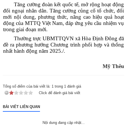
Tăng cường đoàn kết quốc tế, mở rộng hoạt động
ông (bà): Lê Văn Phương để thực hiện Dự án: Hồ Suối Cái xã
Phú Hòa 1 - đợt 31. Địa điểm: Thôn Nhất Sơn, xã Phú Hòa 1,
đối ngoại nhân dân. Tăng cường củng cố tổ chức, đổi
tỉnh Đắk Lắk)
mới nội dung, phương thức, nâng cao hiệu quả hoạt
Ngày ban hành: (31/07/2026)
động của MTTQ Việt Nam, đáp ứng yêu cầu nhiệm vụ
trong giai đoạn mới.
Số:
11/TB-TTCƯDVSNC
Tên:
(Thông báo về việc cho thuê nhà do Trung tâm Cung ứng
Thường trực UBMTTQVN xã Hòa Định Đông đã
dịch vụ sự nghiệp công xã quản lý, khai thác)
đề ra phương hướng
Chương trình phối hợp và thống
Ngày ban hành: (31/07/2026)
nhất hành động năm 2025./.
Số:
680/TB-UBND
Tên:
(Thông báo về việc công bố Danh mục thủ tục hành chính
Mỹ Thêu
mới ban hành lĩnh vực giáo dục và đào tạo thuộc phạm vi, chức
năng quản lý của Sở Giáo dục và Đào tạo)
Ngày ban hành: (31/07/2026)
Tổng số điểm của bài viết là:
1
trong
1
đánh giá
Số:
670/TB-UBND
Click để đánh giá bài viết
Tên:
(Thông báo về việc công bố Danh mục thủ tục hành chính
ban hành mới trong lĩnh vực phòng cháy, chữa cháy và cứu
BÀI VIẾT LIÊN QUAN
nạn, cứu hộ thuộc thẩm quyền giải quyết của UBND cấp xã trên
địa bàn tỉnh Đắk Lắk)
Ngày ban hành: (30/07/2026)
Nội dung đang cập nhật...