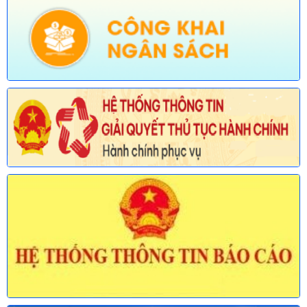
Ngày ban hành: (30/07/2026)
Số:
678/TB-UBND
Tên:
(Thông báo về việc công bố Danh mục thủ tục hành chính
mới ban hành và bị bãi bỏ lĩnh vực Viên chức thuộc phạm vi
chức năng quản lý của Sở Nội vụ)
Ngày ban hành: (30/07/2026)