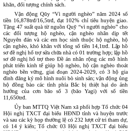
khăn, đối tượng chính sách.
Vận động Qũy
“Vì người nghèo”
năm 2024 số
tiền 16,878trđ/16,5trđ, đạt 102% chỉ tiêu huyện giao.
Tặng 47 suất quà từ nguồn Quỹ “vì người nghèo” cho
các đối tượng hộ nghèo, cận nghèo nhân dịp tết
Nguyên đán và các em học sinh thuộc hộ nghèo, hộ
cận nghèo, khó khăn với tổng số tiền 14,1trđ.
Lập hồ
sơ đề nghị hổ trợ sửa chữa nhà có 01 trường hợp; lập hồ
sơ đề nghị hổ trợ
theo Đề án nhân rộng các mô hình
phát triển kinh tế giúp hộ nghèo, hộ cận nghèo thoát
nghèo bền vững, giai đoạn 2024-2029, có 3 hộ gia
đình đăng ký mô hình nuôi bò sinh sản; v
ận động ủng
hộ đồng bào các tỉnh phía Bắc bị thiệt hại do ảnh
hưởng của cơn bão số 3 (bão Yagi) với số tiền
11,650trđ.
Ủy ban MTTQ Việt Nam xã phối hợp Tổ chức 04
Hội nghị TXCT đại biểu HĐND tỉnh và huyện trước
và sau các kỳ họp thường lệ có 232 lượt cử tri tham dự,
có 14 ý kiến; Tổ chức 03 Hội nghị TXCT đại biểu