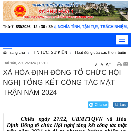
ã Phú Hòa 1 "THÂN THIỆN, NGHĨA TÌNH, TẬN TỤY, TRÁCH NHIỆM, KỶ CƯƠ
Thứ 7, 8/8/2026
12
:
30
:
40
Toggl
navig
Trang chủ
TIN TỨC, SỰ KIỆN
Hoạt động của các thôn, buôn
Thứ sáu, 27/12/2024
|
16:10
+
|
A
-
A
A
XÃ HÒA ĐỊNH ĐÔNG TỔ CHỨC HỘI
NGHỊ TỔNG KẾT CÔNG TÁC MẶT
TRẬN NĂM 2024
Chia sẻ
Lưu
Chiều ngày 27/12, UBMTTQVN xã Hòa
Định Đông tổ chức Hội nghị tổng kết công tác mặt