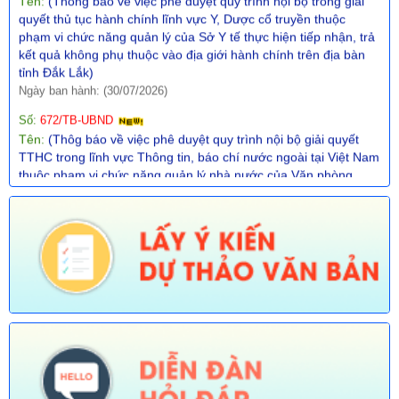
kết quả không phụ thuộc vào địa giới hành chính trên địa bàn
tỉnh Đắk Lắk)
Ngày ban hành: (30/07/2026)
Số:
672/TB-UBND
Tên:
(Thôg báo về việc phê duyệt quy trình nội bộ giải quyết
TTHC trong lĩnh vực Thông tin, báo chí nước ngoài tại Việt Nam
thuộc phạm vi chức năng quản lý nhà nước của Văn phòng
UBND tỉnh thực hiện tiếp nhận, trả kết quả không phụ thuộc vào
ĐGHC)
Ngày ban hành: (30/07/2026)
Số:
673/TB-UBND
Tên:
(Thông báo về việc công bố Danh mục thủ tục hành chính
được sửa đổi, bổ sung trong lĩnh vực Phát thanh truyền hình và
thông tin điện tử thuộc phạm vi chức năng quản lý của Sở Văn
hóa, Thể thao và Du lịch)
Ngày ban hành: (30/07/2026)
Số:
674/TB-UBND
Tên:
(Thông báo về việc công bố Danh mục thủ tục hành chính
được sửa đổi, bổ sung, thay thế, bãi bỏ trong lĩnh vực đường
thủy nội địa thuộc phạm vi chức năng quản lý của Sở Xây dựng)