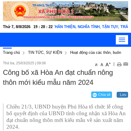
 động xã Phú Hòa 1 "THÂN THIỆN, NGHĨA TÌNH, TẬN TỤY, TRÁCH NHIỆM,
Thứ 7, 8/8/2026
19
:
28
:
23
Toggl
navig
Trang chủ
TIN TỨC, SỰ KIỆN
Hoạt động của các thôn, buôn
Thứ ba, 25/03/2025
|
09:06
+
|
A
-
A
A
Công bố xã Hòa An đạt chuẩn nông
thôn mới kiểu mẫu năm 2024
Chia sẻ
Lưu
Chiều 21/3, UBND huyện Phú Hòa tổ chức lễ công
bố quyết định của UBND tỉnh công nhận xã Hòa An
đạt chuẩn nông thôn mới kiểu mẫu về sản xuất năm
2024.