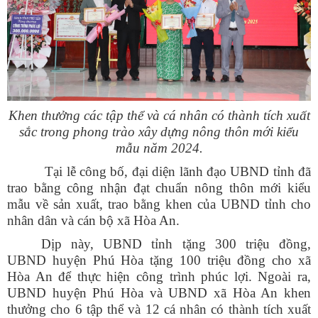
Khen thưởng các tập thể và cá nhân có thành tích xuất
sắc trong phong trào xây dựng nông thôn mới kiểu
mẫu năm 2024.
Tại lễ công bố, đại diện lãnh đạo UBND tỉnh đã
trao bằng công nhận đạt chuẩn nông thôn mới kiểu
mẫu về sản xuất, trao bằng khen của UBND tỉnh cho
nhân dân và cán bộ xã Hòa An.
Số:
1893/QĐ-UBND
Dịp này, UBND tỉnh tặng 300 triệu đồng,
Tên:
(Quyết định số: 1893/QĐ-UBND ngày 30/7/2026 của
UBND huyện Phú Hòa tặng 100 triệu đồng cho xã
UBND xã Phú Hòa 1 về việc thu hồi đất hộ gia đình, cá nhân
Hòa An để thực hiện công trình phúc lợi. Ngoài ra,
ông (bà): Lê Văn Phương để thực hiện Dự án: Hồ Suối Cái xã
UBND huyện Phú Hòa và UBND xã Hòa An khen
Phú Hòa 1 - đợt 31. Địa điểm: Thôn Nhất Sơn, xã Phú Hòa 1,
thưởng cho 6 tập thể và 12 cá nhân có thành tích xuất
tỉnh Đắk Lắk)