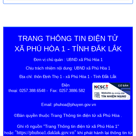
TRANG THÔNG TIN ĐIỆN TỬ
XÃ PHÚ HÒA 1 - TỈNH ĐẮK LẮK
Đơn vị chủ quản : UBND xã Phú Hòa 1
Chịu trách nhiệm nội dung: UBND xã Phú Hòa 1
Địa chỉ: thôn Định Thọ 1 - xã Phú Hòa 1 - Tỉnh Đắk Lắk
Điện
thoại:
0257.388.6548
- Fax: 0257.3886.582
Email:
phuhoa@phuyen.gov.vn
©Bản quyền thuộc Trang Thông tin điện tử xã Phú Hòa .
Ghi rõ nguồn "Trang Thông tin điện tử xã Phú Hòa 1"
"
https://phuhoa1.daklak.gov.vn
"
hoặc
khi phát hành lại thông tin từ