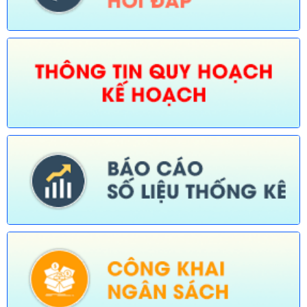
Ngày ban hành: (30/07/2026)
Số:
675/TB-UBND
Tên:
(Thông báo về việc công bố Danh mục thủ tục hành chính
bị bãi bỏ trong lĩnh vực nông nghiệp thuộc phạm vi chức năng
quản lý của Sở Nông nghiệp và Môi trường)
Ngày ban hành: (30/07/2026)
Số:
676/TB-UBND
Tên:
(Thông báo về việc công bố thủ tục hành chính nội bộ
được sửa đổi, bổ sung trong lĩnh vực đường thủy nội địa thuộc
phạm vi chức năng quản lý của Sở Xây dựng)
Ngày ban hành: (30/07/2026)
Số:
677/TB-UBND
Tên:
(Thông báo về việc công bố Danh mục thủ tục hành chính
được sửa đổi, bổ sung lĩnh vực an toàn bức xạ và hạt nhân
thuộc phạm vi chức năng quản lý của Sở Khoa học và Công
nghệ)
Ngày ban hành: (30/07/2026)
Số:
678/TB-UBND
Tên:
(Thông báo về việc công bố Danh mục thủ tục hành chính