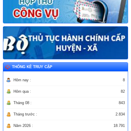
THỐNG KÊ TRUY CẬP
Hôm nay :
8
Hôm qua :
82
Tháng 08 :
843
Tháng trước :
2.834
Năm 2026 :
18.791