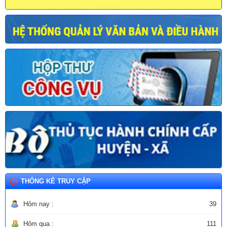
THỐNG KÊ TRUY CẬP
Hôm nay :
39
Hôm qua :
111