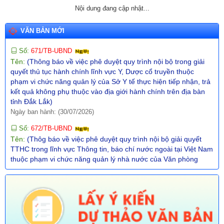
địa bàn tỉnh Đắk Lắk)
Nội dung đang cập nhật...
Ngày ban hành: (30/07/2026)
VĂN BẢN MỚI
Số:
671/TB-UBND
Tên:
(Thông báo về việc phê duyệt quy trình nội bộ trong giải
quyết thủ tục hành chính lĩnh vực Y, Dược cổ truyền thuộc
phạm vi chức năng quản lý của Sở Y tế thực hiện tiếp nhận, trả
kết quả không phụ thuộc vào địa giới hành chính trên địa bàn
tỉnh Đắk Lắk)
Ngày ban hành: (30/07/2026)
Số:
672/TB-UBND
Tên:
(Thôg báo về việc phê duyệt quy trình nội bộ giải quyết
TTHC trong lĩnh vực Thông tin, báo chí nước ngoài tại Việt Nam
thuộc phạm vi chức năng quản lý nhà nước của Văn phòng
UBND tỉnh thực hiện tiếp nhận, trả kết quả không phụ thuộc vào
ĐGHC)
Ngày ban hành: (30/07/2026)
Số:
673/TB-UBND
Tên:
(Thông báo về việc công bố Danh mục thủ tục hành chính
được sửa đổi, bổ sung trong lĩnh vực Phát thanh truyền hình và
thông tin điện tử thuộc phạm vi chức năng quản lý của Sở Văn