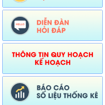
hóa, Thể thao và Du lịch)
Ngày ban hành: (30/07/2026)
Số:
674/TB-UBND
Tên:
(Thông báo về việc công bố Danh mục thủ tục hành chính
được sửa đổi, bổ sung, thay thế, bãi bỏ trong lĩnh vực đường
thủy nội địa thuộc phạm vi chức năng quản lý của Sở Xây dựng)
Ngày ban hành: (30/07/2026)
Số:
675/TB-UBND
Tên:
(Thông báo về việc công bố Danh mục thủ tục hành chính
bị bãi bỏ trong lĩnh vực nông nghiệp thuộc phạm vi chức năng
quản lý của Sở Nông nghiệp và Môi trường)
Ngày ban hành: (30/07/2026)
Số:
676/TB-UBND
Tên:
(Thông báo về việc công bố thủ tục hành chính nội bộ
được sửa đổi, bổ sung trong lĩnh vực đường thủy nội địa thuộc
phạm vi chức năng quản lý của Sở Xây dựng)
Ngày ban hành: (30/07/2026)
Số:
677/TB-UBND
Tên:
(Thông báo về việc công bố Danh mục thủ tục hành chính