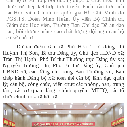
cán bộ cơ sở. Lớp bồi dưỡng được tổ chức theo hình
thức trực tiếp kết hợp trực tuyến. Điểm cầu trực tiếp
tại Học viện Chính trị quốc gia Hồ Chí Minh do
PGS.TS. Đoàn Minh Huấn, Ủy viên Bộ Chính trị,
Giám đốc Học viện, Trưởng Ban Chỉ đạo Đề án đào
tạo, bồi dưỡng nâng cao chất lượng đội ngũ cán bộ
cơ sở chủ trì.
Dự tại điểm cầu xã Phú Hòa 1 có đồng chí
Huỳnh Thị Son, Bí thư Đảng ủy, Chủ tịch HĐND xã;
Trần Thị Hạnh, Phó Bí thư Thường trực Đảng ủy xã;
Nguyễn Trường Thi, Phó Bí thư Đảng ủy, Chủ tịch
UBND xã; các đồng chí trong Ban Thường vụ, Ban
chấp hành Đảng bộ xã; toàn thể cán bộ lãnh đạo quản
lý; cán bộ, công chức, viên chức các phòng, ban, trung
tâm, các cơ quan đảng, chính quyền, MTTQ, các tổ
chức chính trị - xã hội xã.