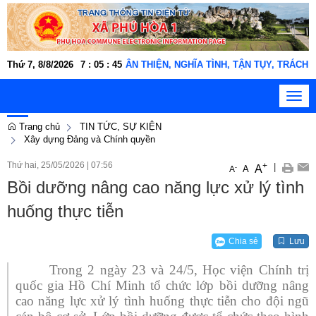
ộng xã Phú Hòa 1 "THÂN THIỆN, NGHĨA TÌNH, TẬN TỤY, TRÁCH NHIỆM, 
Thứ 7, 8/8/2026
7
:
05
:
46
Toggl
navig
Trang chủ
TIN TỨC, SỰ KIỆN
Xây dựng Đảng và Chính quyền
Thứ hai, 25/05/2026
|
07:56
+
|
A
-
A
A
Bồi dưỡng nâng cao năng lực xử lý tình
huống thực tiễn
Chia sẻ
Lưu
Trong 2 ngày 23 và 24/5, Học viện Chính trị
quốc gia Hồ Chí Minh tổ chức lớp bồi dưỡng nâng
cao năng lực xử lý tình huống thực tiễn cho đội ngũ