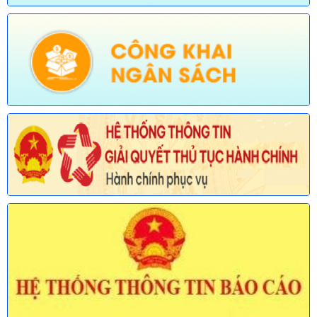
được sửa đổi, bổ sung lĩnh vực an toàn bức xạ và hạt nhân
thuộc phạm vi chức năng quản lý của Sở Khoa học và Công
nghệ)
Ngày ban hành: (30/07/2026)
Số:
678/TB-UBND
Tên:
(Thông báo về việc công bố Danh mục thủ tục hành chính
mới ban hành và bị bãi bỏ lĩnh vực Viên chức thuộc phạm vi
chức năng quản lý của Sở Nội vụ)
Ngày ban hành: (30/07/2026)