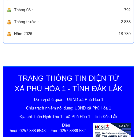
Tháng 08 :
792
Tháng trước :
2.833
Năm 2026 :
18.739
TRANG THÔNG TIN ĐIỆN TỬ
XÃ PHÚ HÒA 1 - TỈNH ĐẮK LẮK
Đơn vị chủ quản : UBND xã Phú Hòa 1
Chịu trách nhiệm nội dung: UBND xã Phú Hòa 1
Địa chỉ: thôn Định Thọ 1 - xã Phú Hòa 1 - Tỉnh Đắk Lắk
Điện
thoại:
0257.388.6548
- Fax: 0257.3886.582