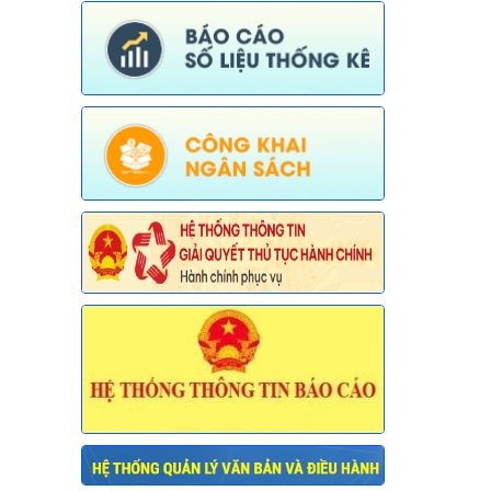
Tên:
(Thông báo về việc công bố Danh
mục thủ tục hành chính được sửa đổi,
bổ sung, thay thế, bãi bỏ trong lĩnh vực
đường thủy nội địa thuộc phạm vi chức
năng quản lý của Sở Xây dựng)
Ngày ban hành: (30/07/2026)
Số:
675/TB-UBND
Tên:
(Thông báo về việc công bố Danh
mục thủ tục hành chính bị bãi bỏ trong
lĩnh vực nông nghiệp thuộc phạm vi
chức năng quản lý của Sở Nông nghiệp
và Môi trường)
Ngày ban hành: (30/07/2026)
Số:
676/TB-UBND
Tên:
(Thông báo về việc công bố thủ
tục hành chính nội bộ được sửa đổi, bổ
sung trong lĩnh vực đường thủy nội địa
thuộc phạm vi chức năng quản lý của
Sở Xây dựng)
Ngày ban hành: (30/07/2026)