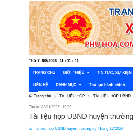
Thứ 7, 8/8/2026
11
:
11
:
42
TRANG CHỦ
GIỚI THIỆU
TIN TỨC, SỰ KIỆN
LIÊN HỆ
DANH MỤC
Thủ tục hành chính
Trang chủ
TÀI LIỆU HỌP
TÀI LIỆU HỌP UBND
Cơ cấu tổ chức
Đảng ủy
Văn hóa xã hội - Kh
Thườn
Thứ tư, 08/01/2025
|
10:00
Lễ hội và di tích lịch sử
Hội đồng nhân dân
Kinh tế - Nông nghiệ
Văn p
Thườn
Lấy ý kiến dự thảo văn bản
Tài liệu họp UBND huyện thường
Danh lam, thắng cảnh
UBND xã
Xây dựng Đảng và C
Ban x
Ban Ki
Lãnh 
Thông tin quy hoạch, kế hoạch
Tài liệu họp UBND huyện thường kỳ Tháng 12/2024