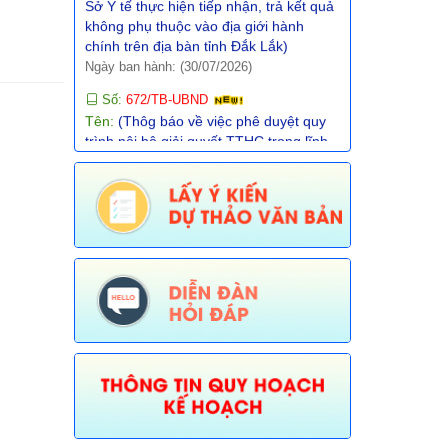
chính trên địa bàn tỉnh Đắk Lắk)
Ngày ban hành: (30/07/2026)
Số:
672/TB-UBND
Tên:
(Thôg báo về việc phê duyệt quy
trình nội bộ giải quyết TTHC trong lĩnh
vực Thông tin, báo chí nước ngoài tại
Việt Nam thuộc phạm vi chức năng
quản lý nhà nước của Văn phòng UBND
tỉnh thực hiện tiếp nhận, trả kết quả
không phụ thuộc vào ĐGHC)
Ngày ban hành: (30/07/2026)
Số:
673/TB-UBND
Tên:
(Thông báo về việc công bố Danh
mục thủ tục hành chính được sửa đổi,
bổ sung trong lĩnh vực Phát thanh
truyền hình và thông tin điện tử thuộc
phạm vi chức năng quản lý của Sở Văn
hóa, Thể thao và Du lịch)
Ngày ban hành: (30/07/2026)
Số:
674/TB-UBND