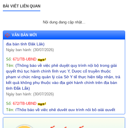
năng quản lý của Sở Giáo dục và Đào tạo)
BÀI VIẾT LIÊN QUAN
Ngày ban hành: (31/07/2026)
Số:
670/TB-UBND
Nội dung đang cập nhật...
Tên:
(Thông báo về việc công bố Danh mục thủ tục hành chính
ban hành mới trong lĩnh vực phòng cháy, chữa cháy và cứu
nạn, cứu hộ thuộc thẩm quyền giải quyết của UBND cấp xã trên
VĂN BẢN MỚI
địa bàn tỉnh Đắk Lắk)
Ngày ban hành: (30/07/2026)
Số:
671/TB-UBND
Tên:
(Thông báo về việc phê duyệt quy trình nội bộ trong giải
quyết thủ tục hành chính lĩnh vực Y, Dược cổ truyền thuộc
phạm vi chức năng quản lý của Sở Y tế thực hiện tiếp nhận, trả
kết quả không phụ thuộc vào địa giới hành chính trên địa bàn
tỉnh Đắk Lắk)
Ngày ban hành: (30/07/2026)
Số:
672/TB-UBND
Tên:
(Thôg báo về việc phê duyệt quy trình nội bộ giải quyết
TTHC trong lĩnh vực Thông tin, báo chí nước ngoài tại Việt Nam
thuộc phạm vi chức năng quản lý nhà nước của Văn phòng
UBND tỉnh thực hiện tiếp nhận, trả kết quả không phụ thuộc vào