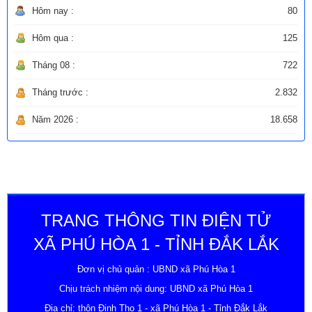
Hôm nay :
80
Hôm qua :
125
Tháng 08 :
722
Tháng trước :
2.832
Năm 2026 :
18.658
TRANG THÔNG TIN ĐIỆN TỬ
XÃ PHÚ HÒA 1 - TỈNH ĐẮK LẮK
Đơn vị chủ quản : UBND xã Phú Hòa 1
Chịu trách nhiệm nội dung: UBND xã Phú Hòa 1
Địa chỉ: thôn Định Thọ 1 - xã Phú Hòa 1 - Tỉnh Đắk Lắk