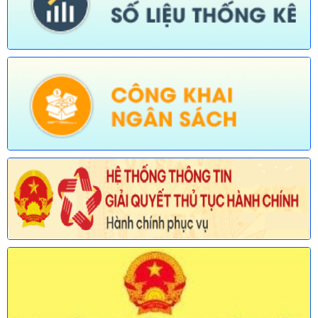
được sửa đổi, bổ sung trong lĩnh vực đường thủy nội địa thuộc
phạm vi chức năng quản lý của Sở Xây dựng)
Ngày ban hành: (30/07/2026)
Số:
677/TB-UBND
Tên:
(Thông báo về việc công bố Danh mục thủ tục hành chính
được sửa đổi, bổ sung lĩnh vực an toàn bức xạ và hạt nhân
thuộc phạm vi chức năng quản lý của Sở Khoa học và Công
nghệ)
Ngày ban hành: (30/07/2026)
Số:
678/TB-UBND
Tên:
(Thông báo về việc công bố Danh mục thủ tục hành chính
mới ban hành và bị bãi bỏ lĩnh vực Viên chức thuộc phạm vi
chức năng quản lý của Sở Nội vụ)
Ngày ban hành: (30/07/2026)