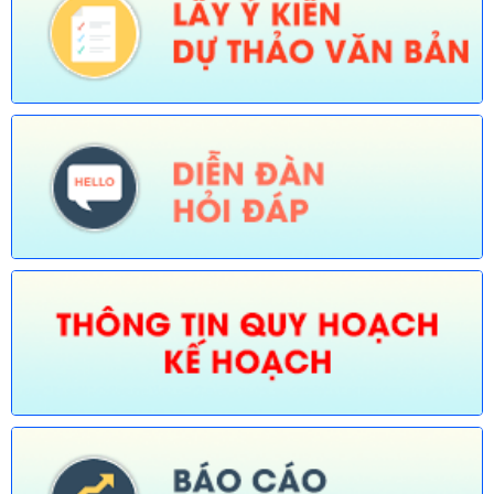
ĐGHC)
Ngày ban hành: (30/07/2026)
Số:
673/TB-UBND
Tên:
(Thông báo về việc công bố Danh mục thủ tục hành chính
được sửa đổi, bổ sung trong lĩnh vực Phát thanh truyền hình và
thông tin điện tử thuộc phạm vi chức năng quản lý của Sở Văn
hóa, Thể thao và Du lịch)
Ngày ban hành: (30/07/2026)
Số:
674/TB-UBND
Tên:
(Thông báo về việc công bố Danh mục thủ tục hành chính
được sửa đổi, bổ sung, thay thế, bãi bỏ trong lĩnh vực đường
thủy nội địa thuộc phạm vi chức năng quản lý của Sở Xây dựng)
Ngày ban hành: (30/07/2026)
Số:
675/TB-UBND
Tên:
(Thông báo về việc công bố Danh mục thủ tục hành chính
bị bãi bỏ trong lĩnh vực nông nghiệp thuộc phạm vi chức năng
quản lý của Sở Nông nghiệp và Môi trường)
Ngày ban hành: (30/07/2026)
Số:
676/TB-UBND
Tên:
(Thông báo về việc công bố thủ tục hành chính nội bộ