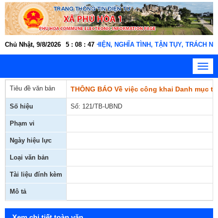
 động xã Phú Hòa 1 "THÂN THIỆN, NGHĨA TÌNH, TẬN TỤY, TRÁCH NHIỆM
Chủ Nhật, 9/8/2026
5
:
08
:
48
Toggl
navig
Tiêu đề văn bản
THÔNG BÁO Về việc công khai Danh mục thủ 
Số hiệu
Số: 121/TB-UBND
Phạm vi
Ngày hiệu lực
Loại văn bản
Tài liệu đính kèm
Mô tả
Xem chi tiết toàn văn