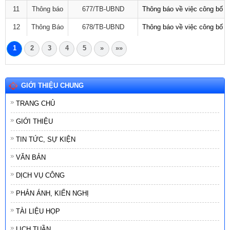
11
Thông báo
677/TB-UBND
Thông báo về việc công bố D
12
Thông Báo
678/TB-UBND
Thông báo về việc công bố D
1
2
3
4
5
»
»»
GIỚI THIỆU CHUNG
TRANG CHỦ
GIỚI THIỆU
TIN TỨC, SỰ KIỆN
VĂN BẢN
DỊCH VỤ CÔNG
PHẢN ÁNH, KIẾN NGHỊ
TÀI LIỆU HỌP
LỊCH TUẦN