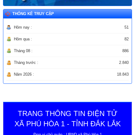
THỐNG KÊ TRUY CẬP
Hôm nay :
51
Hôm qua :
82
Tháng 08 :
886
Tháng trước :
2.840
Năm 2026 :
18.843
TRANG THÔNG TIN ĐIỆN TỬ
XÃ PHÚ HÒA 1 - TỈNH ĐẮK LẮK
Đơn vị chủ quản : UBND xã Phú Hòa 1