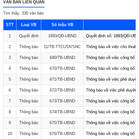
VĂN BẢN LIÊN QUAN
Tìm thấy: 330 văn bản
STT
Loại VB
Số hiệu VB
1
Quyết định
1893/QĐ-UBND
Quyết định số: 1893/QĐ-UBND
2
Thông báo
11/TB-TTCƯDVSNC
Thông báo về việc cho thuê 
3
Thông báo
680/TB-UBND
Thông báo về việc công bố D
4
Thông báo
670/TB-UBND
Thông báo về việc công bố D
5
Thông báo
671/TB-UBND
Thông báo về việc phê duyệt 
6
Thông báo
672/TB-UBND
Thôg báo về việc phê duyệt q
7
Thông báo
673/TB-UBND
Thông báo về việc công bố Da
8
Thông báo
674/TB-UBND
Thông báo về việc công bố D
9
Thông báo
675/TB-UBND
Thông báo về việc công bố D
10
Thông báo
676/TB-UBND
Thông báo về việc công bố t